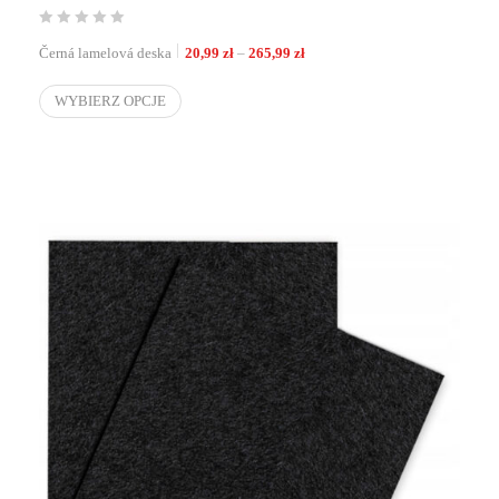
Zakres cen: od 20,99 zł do 265,
Černá lamelová deska
20,99
zł
–
265,99
zł
WYBIERZ OPCJE