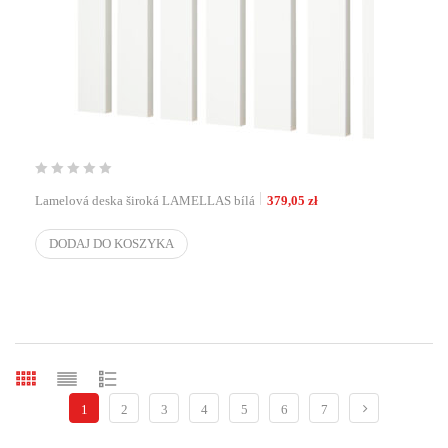
Lamelová deska široká LAMELLAS bílá
379,05
zł
DODAJ DO KOSZYKA
1
2
3
4
5
6
7