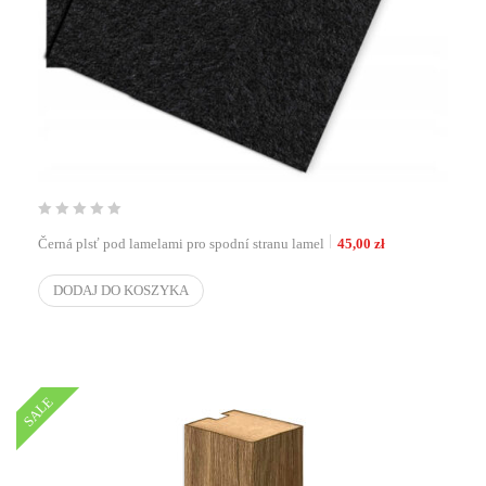
Černá plsť pod lamelami pro spodní stranu lamel
45,00
zł
DODAJ DO KOSZYKA
SALE