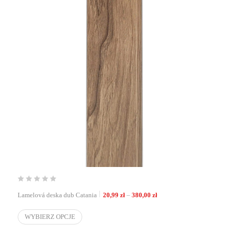
Zakres cen: od 20,99 zł d
Lamelová deska dub Catania
20,99
zł
–
380,00
zł
WYBIERZ OPCJE