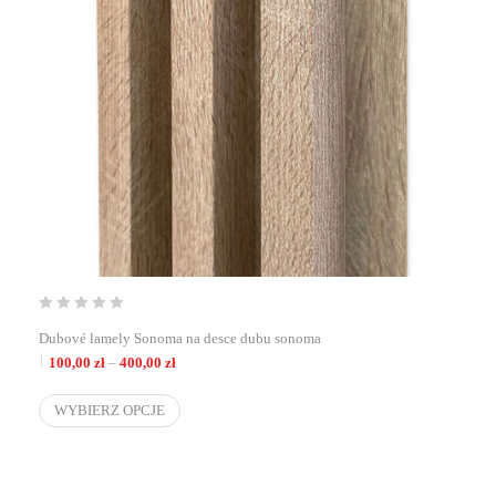
Dubové lamely Sonoma na desce dubu sonoma
Zakres cen: od 100,00 zł do 400,00 zł
100,00
zł
–
400,00
zł
WYBIERZ OPCJE