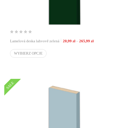
Zakres cen: od 20,99 z
Lamelová deska lahvově zelená
20,99
zł
–
265,99
zł
WYBIERZ OPCJE
SALE