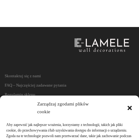
Skontaktuj się z nami
FAQ – Najczęściej zadawane pytania
Regulamin sklepu
Reklamacje i zwroty
Zarządzaj zgodami plików
cookie
Polityka prywatności
Aby zapewnić jak najlepsze wrażenia, korzystamy z technologii, takich jak pliki
cookie, do przechowywania i/lub uzyskiwania dostępu do informacji o urządzeniu.
Zgoda na te technologie pozwoli nam przetwarzać dane, takie jak zachowanie podczas