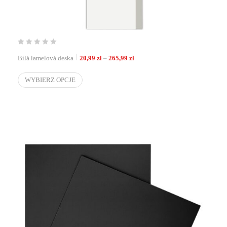
Zakres cen: od 20,99 zł do 265,99
Bílá lamelová deska
20,99
zł
–
265,99
zł
WYBIERZ OPCJE