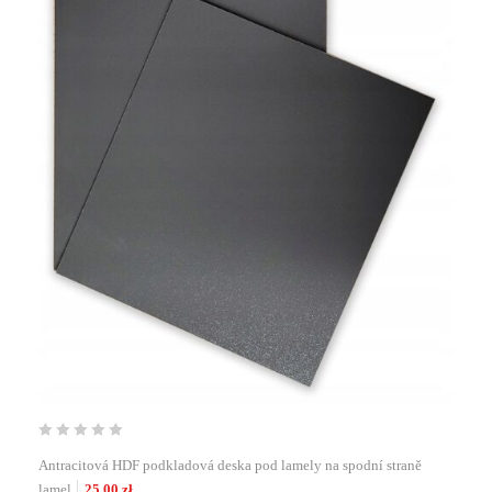
Antracitová HDF podkladová deska pod lamely na spodní straně
lamel
25,00
zł