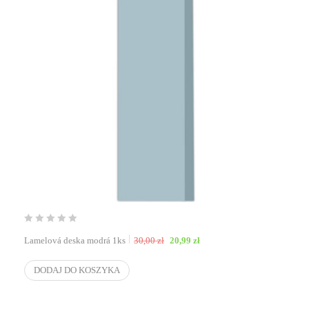
Pierwotna cena wynosiła: 30,00 zł.
Aktualna cena wynosi: 20,99
Lamelová deska modrá 1ks
30,00
zł
20,99
zł
DODAJ DO KOSZYKA