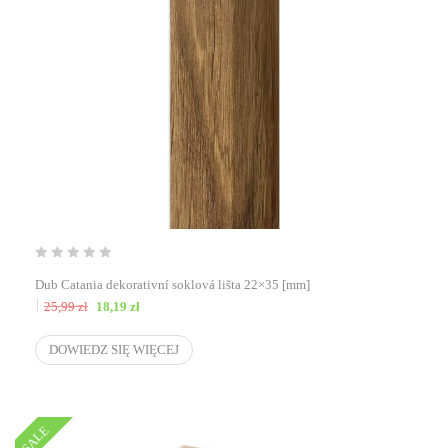
Dub Catania dekorativní soklová lišta 22×35 [mm]
Pierwotna cena wynosiła: 25,99 zł.
Aktualna cena wynosi: 18,19 zł.
25,99
zł
18,19
zł
DOWIEDZ SIĘ WIĘCEJ
SALE