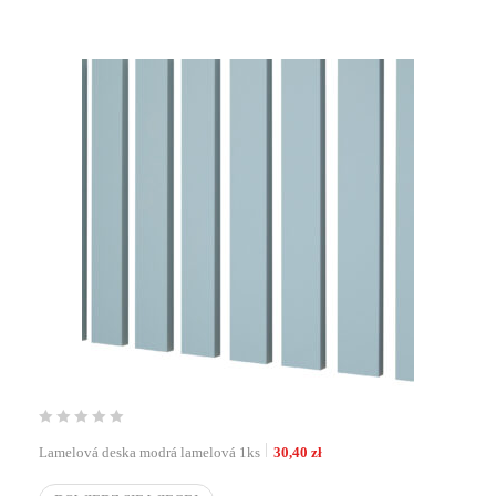
Lamelová deska modrá lamelová 1ks
30,40
zł