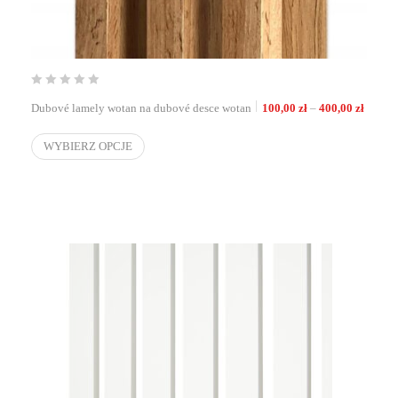
Zakres 
Dubové lamely wotan na dubové desce wotan
100,00
zł
–
400,00
zł
WYBIERZ OPCJE