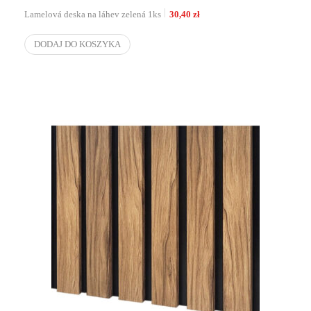
Lamelová deska na láhev zelená 1ks
30,40
zł
DODAJ DO KOSZYKA