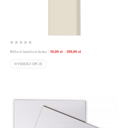
Zakres cen: od 30,00 zł do 380
Béžová lamelová deska
30,00
zł
–
380,00
zł
WYBIERZ OPCJE