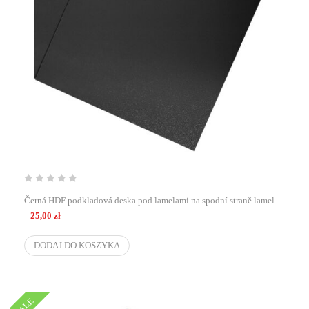
Černá HDF podkladová deska pod lamelami na spodní straně lamel
25,00
zł
DODAJ DO KOSZYKA
SALE