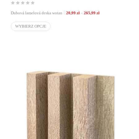
Zakres cen: od 20,99 zł
Dubová lamelová deska wotan
20,99
zł
–
265,99
zł
WYBIERZ OPCJE