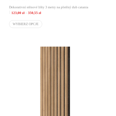
Dekorativní stěnové lišty 3 metry na plstěný dub catania
Zakres cen: od 123,00 zł do 350,55 zł
123,00
zł
–
350,55
zł
WYBIERZ OPCJE