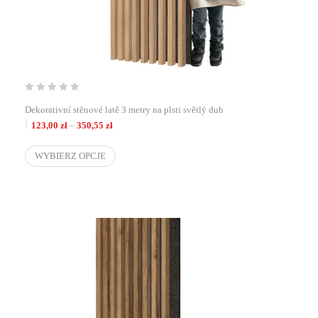
Dekorativní stěnové latě 3 metry na plsti světlý dub
Zakres cen: od 123,00 zł do 350,55 zł
123,00
zł
–
350,55
zł
WYBIERZ OPCJE