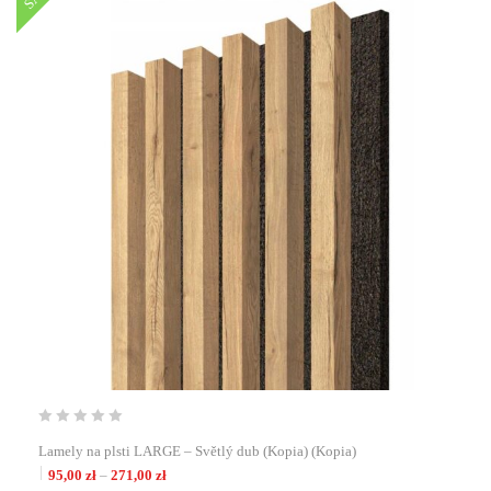
Lamely na plsti LARGE – Světlý dub (Kopia) (Kopia)
Zakres cen: od 95,00 zł do 271,00 zł
95,00
zł
–
271,00
zł