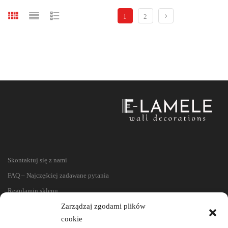
1
2
Skontaktuj się z nami
FAQ – Najczęściej zadawane pytania
Regulamin sklepu
Reklamacje i zwroty
Zarządzaj zgodami plików
cookie
Polityka prywatności