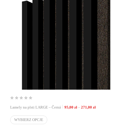
Zakres cen: od 95,00 
Lamely na plsti LARGE – Černá
95,00
zł
–
271,00
zł
WYBIERZ OPCJE