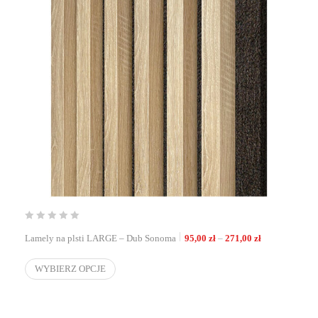
Zakres cen: od
Lamely na plsti LARGE – Dub Sonoma
95,00
zł
–
271,00
zł
WYBIERZ OPCJE