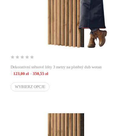
Dekorativní stěnové lišty 3 metry na plstěný dub wotan
Zakres cen: od 123,00 zł do 350,55 zł
123,00
zł
–
350,55
zł
WYBIERZ OPCJE