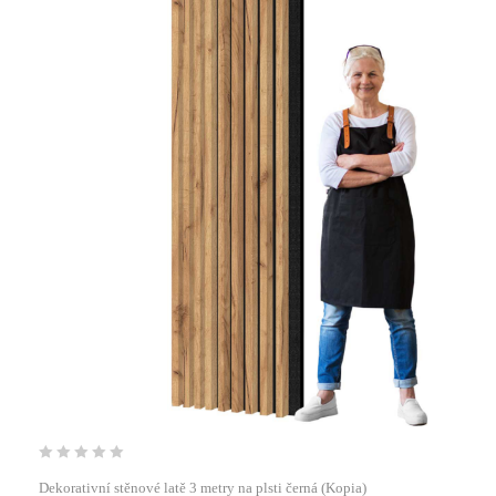
Dekorativní stěnové latě 3 metry na plsti černá (Kopia)