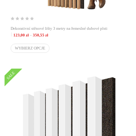
Dekorativní stěnové lišty 3 metry na řemeslné dubové plsti
Zakres cen: od 123,00 zł do 350,55 zł
123,00
zł
–
350,55
zł
WYBIERZ OPCJE
SALE