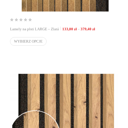
Zakres cen: od 133,00
Lamely na plsti LARGE – Zlatá
133,00
zł
–
379,40
zł
WYBIERZ OPCJE