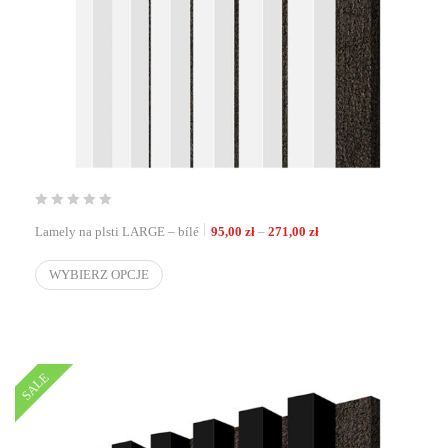
Zakres cen: od 95,00 zł
Lamely na plsti LARGE – bílé
95,00
zł
–
271,00
zł
WYBIERZ OPCJE
SALE