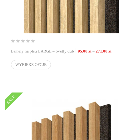
Zakres cen: od 9
Lamely na plsti LARGE – Světlý dub
95,00
zł
–
271,00
zł
WYBIERZ OPCJE
SALE