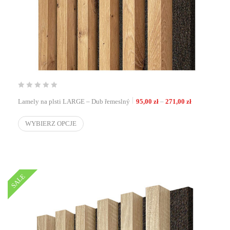
Zakres cen: o
Lamely na plsti LARGE – Dub řemeslný
95,00
zł
–
271,00
zł
WYBIERZ OPCJE
SALE