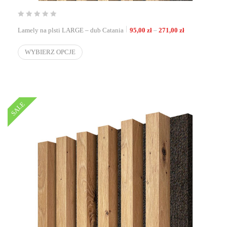
Zakres cen: od 
Lamely na plsti LARGE – dub Catania
95,00
zł
–
271,00
zł
WYBIERZ OPCJE
SALE