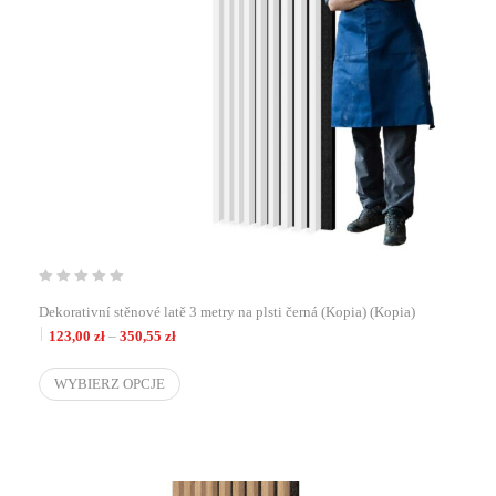
Dekorativní stěnové latě 3 metry na plsti černá (Kopia) (Kopia)
Zakres cen: od 123,00 zł do 350,55 zł
123,00
zł
–
350,55
zł
WYBIERZ OPCJE