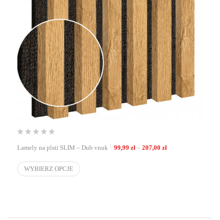
Zakres cen: od 99,9
Lamely na plsti SLIM – Dub vnuk
99,99
zł
–
207,00
zł
WYBIERZ OPCJE