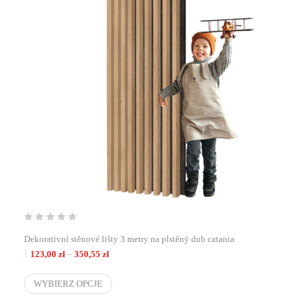
Dekorativní stěnové lišty 3 metry na plstěný dub catania
Zakres cen: od 123,00 zł do 350,55 zł
123,00
zł
–
350,55
zł
WYBIERZ OPCJE