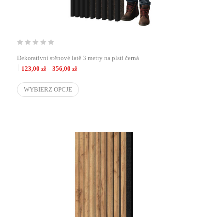
Dekorativní stěnové latě 3 metry na plsti černá
Zakres cen: od 123,00 zł do 356,00 zł
123,00
zł
–
356,00
zł
WYBIERZ OPCJE