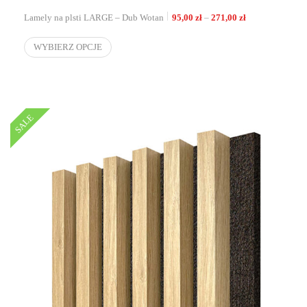
Zakres cen: od 9
Lamely na plsti LARGE – Dub Wotan
95,00
zł
–
271,00
zł
WYBIERZ OPCJE
SALE