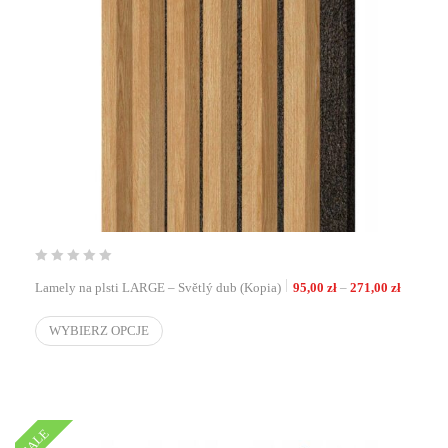
Zakres c
Lamely na plsti LARGE – Světlý dub (Kopia)
95,00
zł
–
271,00
zł
WYBIERZ OPCJE
SALE