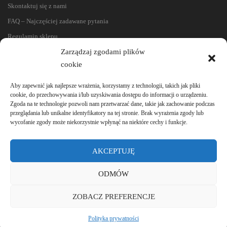
Skontaktuj się z nami
FAQ – Najczęściej zadawane pytania
Regulamin sklepu
Zarządzaj zgodami plików
Reklamacje i zwroty
cookie
Polityka prywatności
Aby zapewnić jak najlepsze wrażenia, korzystamy z technologii, takich jak pliki
cookie, do przechowywania i/lub uzyskiwania dostępu do informacji o urządzeniu.
Zgoda na te technologie pozwoli nam przetwarzać dane, takie jak zachowanie podczas
przeglądania lub unikalne identyfikatory na tej stronie. Brak wyrażenia zgody lub
wycofanie zgody może niekorzystnie wpłynąć na niektóre cechy i funkcje.
AKCEPTUJĘ
ODMÓW
ZOBACZ PREFERENCJE
© 2020-2024 e-lamele. Wszystkie prawa zastrzeżone.
Polityka prywatności