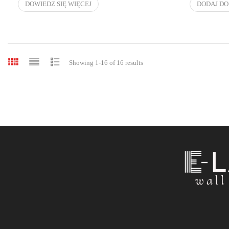
DOWIEDZ SIĘ WIĘCEJ
DODAJ DO
Showing 1-16 of 16 results