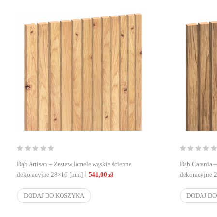
Dąb Artisan – Zestaw lamele wąskie ścienne
Dąb Catania –
dekoracyjne 28×16 [mm]
541,00
zł
dekoracyjne 
DODAJ DO KOSZYKA
DODAJ DO