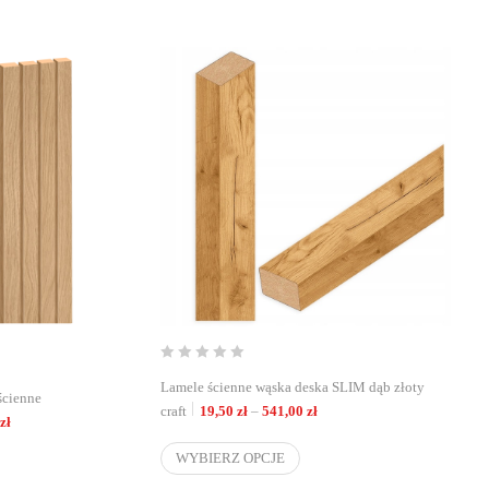
Lamele ścienne wąska deska SLIM dąb złoty
ścienne
Zakres cen: od 19,50 zł do 5
craft
19,50
zł
–
541,00
zł
zł
WYBIERZ OPCJE