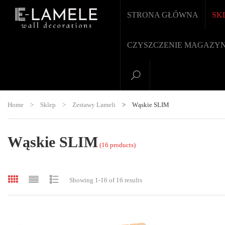
STRONA GŁÓWNA
SK
CZYSZCZENIE MAGAZY
Home
>
Sklep
>
Zestawy Lameli
>
Wąskie SLIM
Wąskie SLIM
(16 products)
Showing 1-16 of 16 results