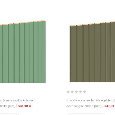
aw lamele wąskie ścienne
Szałwia – Zestaw lamele wąskie śc
28×16 [mm]
541,00
zł
dekoracyjne 28×16 [mm]
541,00