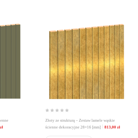
ienne
Złoty ze strukturą – Zestaw lamele wąskie
zł
ścienne dekoracyjne 28×16 [mm]
813,00
zł