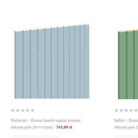
Niebieski – Zestaw lamele wąskie ścienne
Salbei – Zest
dekoracyjne 28×16 [mm]
541,00
zł
dekoracyjne 