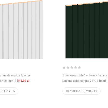
w lamele wąskie ścienne
Butelkowa zieleń – Zestaw lamele
28×16 [mm]
541,00
zł
ścienne dekoracyjne 28×16 [mm]
 KOSZYKA
DOWIEDZ SIĘ WIĘCEJ