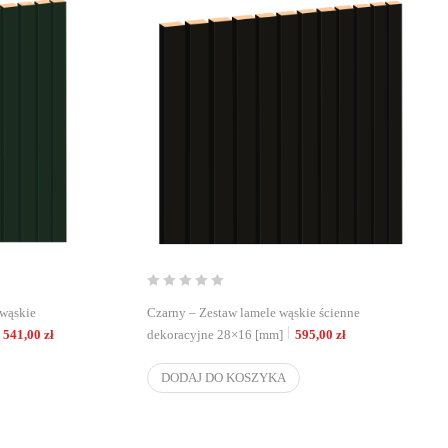
 wąskie
Czarny – Zestaw lamele wąskie ścienne
541,00
zł
dekoracyjne 28×16 [mm]
595,00
zł
DODAJ DO KOSZYKA