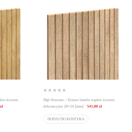
kie ścienne
Dąb Sonoma – Zestaw lamele wąskie ścienne
zł
dekoracyjne 28×16 [mm]
541,00
zł
DODAJ DO KOSZYKA