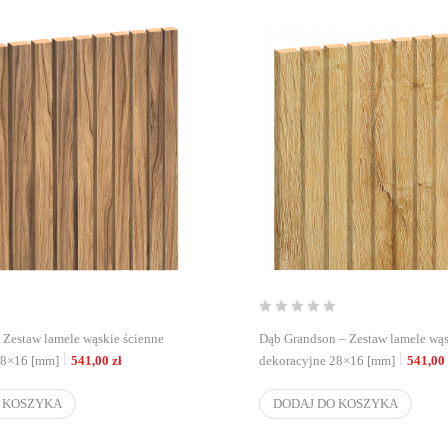
 Zestaw lamele wąskie ścienne
Dąb Grandson – Zestaw lamele wąs
28×16 [mm]
541,00
zł
dekoracyjne 28×16 [mm]
541,00
 KOSZYKA
DODAJ DO KOSZYKA