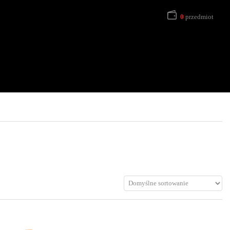
0
przedmiot