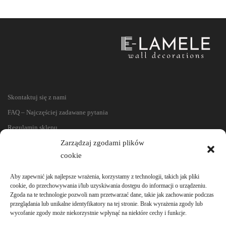
Skontaktuj się z nami
FAQ – Najczęściej zadawane pytania
Regulamin sklepu
Zarządzaj zgodami plików
Reklamacje i zwroty
cookie
Polityka prywatności
Aby zapewnić jak najlepsze wrażenia, korzystamy z technologii, takich jak pliki
cookie, do przechowywania i/lub uzyskiwania dostępu do informacji o urządzeniu.
Zgoda na te technologie pozwoli nam przetwarzać dane, takie jak zachowanie podczas
przeglądania lub unikalne identyfikatory na tej stronie. Brak wyrażenia zgody lub
wycofanie zgody może niekorzystnie wpłynąć na niektóre cechy i funkcje.