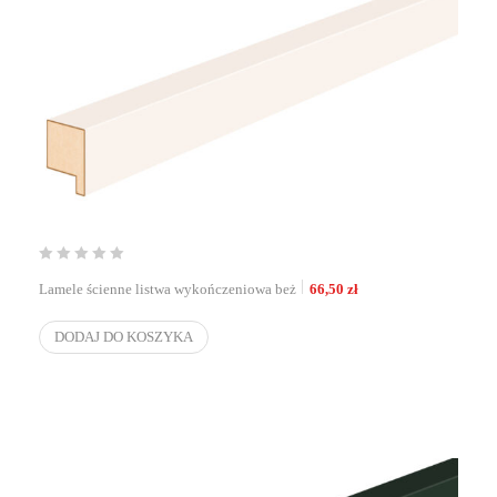
Lamele ścienne listwa wykończeniowa beż
66,50
zł
DODAJ DO KOSZYKA