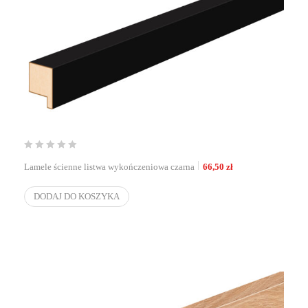
Lamele ścienne listwa wykończeniowa czarna
66,50
zł
DODAJ DO KOSZYKA