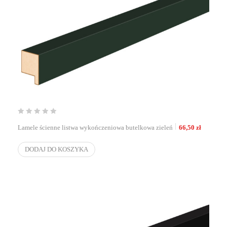
Lamele ścienne listwa wykończeniowa butelkowa zieleń
66,50
zł
DODAJ DO KOSZYKA