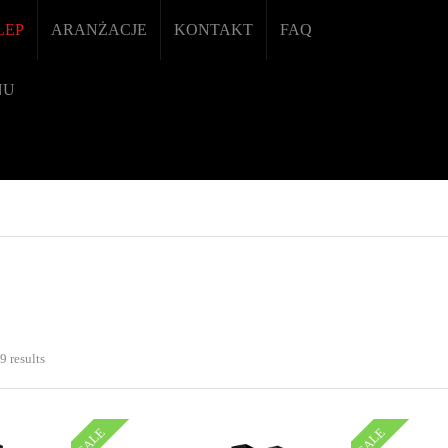
LEP
ARANŻACJE
KONTAKT
FAQ
NU
9 results
SALE
SALE