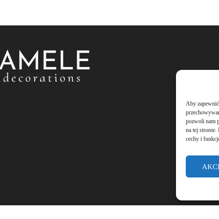
Aby zapewnić j
przechowywani
pozwoli nam p
na tej stroni
cechy i funkcj
AKC