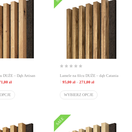
cu DUŻE – Dąb Artisan
Lamele na filcu DUŻE – dąb Catania
Zakres cen: od 95,00 zł do 271,00 zł
Zakres cen: od 95,00 zł
71,00
zł
95,00
zł
–
271,00
zł
OPCJE
WYBIERZ OPCJE
SALE