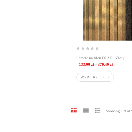
Lamele na filcu DUŻE – Złoty
Zakres cen:
133,00
zł
–
379,40
zł
WYBIERZ OPCJE
Showing 1-9 of 9