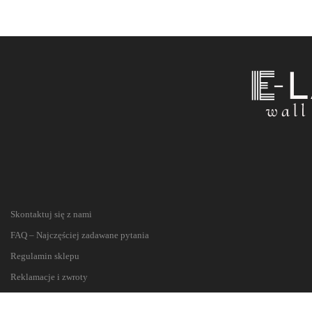
Skontaktuj się z nami
FAQ – Najczęściej zadawane pytania
Regulamin sklepu
Reklamacje i zwroty
Polityka prywatności