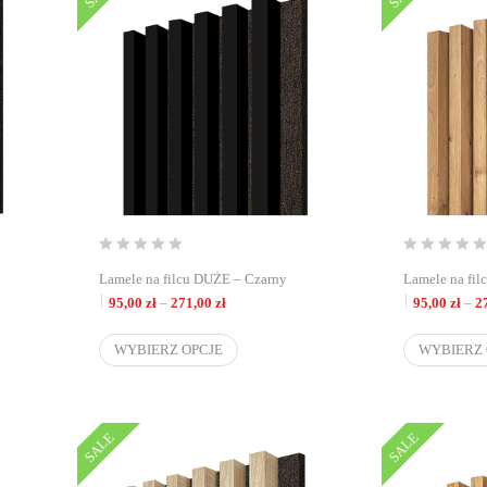
Lamele na filcu DUŻE – Czarny
Lamele na fil
d 95,00 zł do 271,00 zł
Zakres cen: od 95,00 zł do 271,00 zł
95,00
zł
–
271,00
zł
95,00
zł
–
2
WYBIERZ OPCJE
WYBIERZ 
SALE
SALE