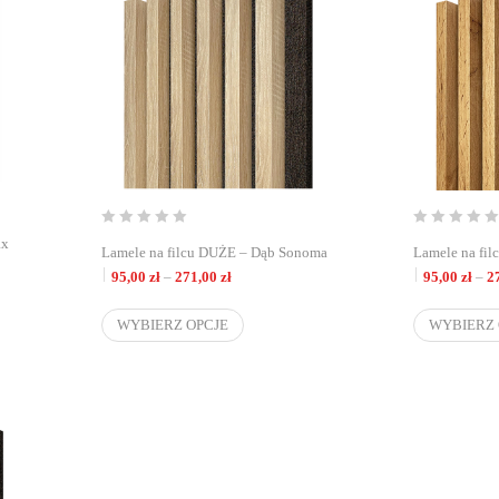
ax
Lamele na filcu DUŻE – Dąb Sonoma
Lamele na fi
d 95,00 zł do 271,00 zł
Zakres cen: od 95,00 zł do 271,00 zł
95,00
zł
–
271,00
zł
95,00
zł
–
2
WYBIERZ OPCJE
WYBIERZ 