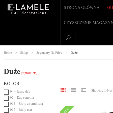
STRONA GŁÓWNA
SK
CZYSZCZENIE MAGAZY
Home
>
Sklep
>
Segmenty Na Filcu
>
Duże
Duże
(9 products)
KOLOR
Showing 1-9 of 
04 – Jasny dąb
06 – Dąb sonoma
013 – Złoty ze strukturą
SALE
015 – Biały mat