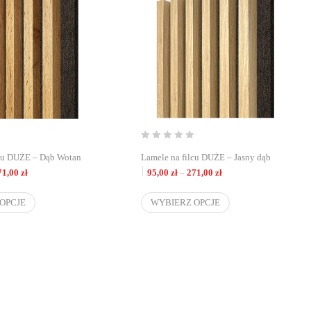
lcu DUŻE – Dąb Wotan
Lamele na filcu DUŻE – Jasny dąb
Zakres cen: od 95,00 zł do 271,00 zł
Zakres cen: od 95,00 zł
71,00
zł
95,00
zł
–
271,00
zł
OPCJE
WYBIERZ OPCJE