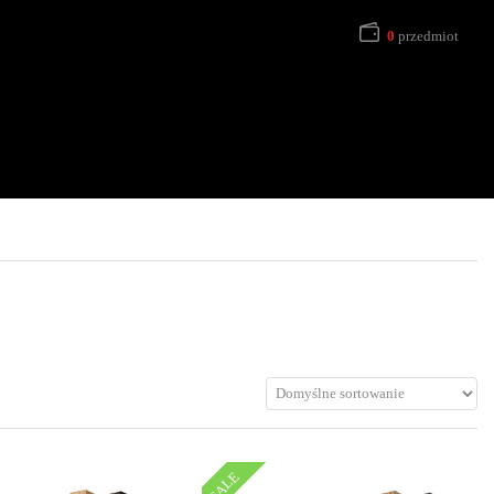
0
przedmiot
SALE