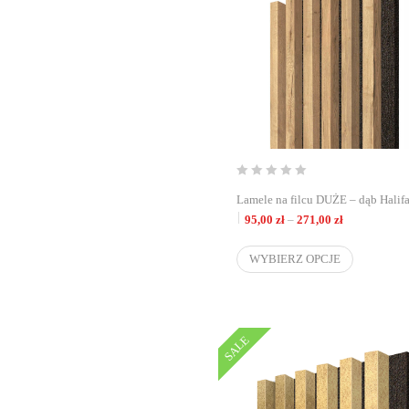
Lamele na filcu DUŻE – dąb Halif
Zakres cen: o
95,00
zł
–
271,00
zł
WYBIERZ OPCJE
SALE