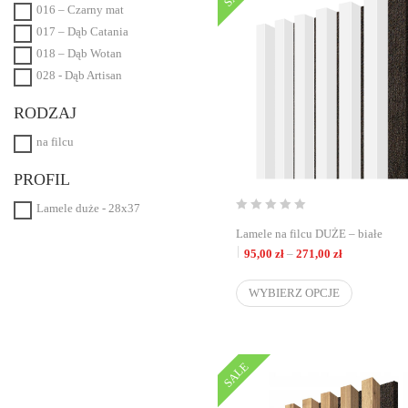
016 – Czarny mat
017 – Dąb Catania
018 – Dąb Wotan
028 - Dąb Artisan
RODZAJ
na filcu
PROFIL
Lamele duże - 28x37
Lamele na filcu DUŻE – białe
Zakres cen: o
95,00
zł
–
271,00
zł
WYBIERZ OPCJE
SALE