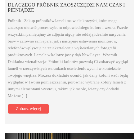
DLACZEGO PRÓBNIK ZAOSZCZĘDZI NAM CZAS I
PIENIĄDZE
Próbnik - Zakup próbników lameli ma wiele korzyści, które mogą
znacząco ułatwić proces wyboru odpowiedniego koloru i wzoru. Przede
wszystkim pamiętajmy że zdjęcia nigdy nie oddają idealnie nasycenia
barw – zarówno sam aparat jak i następnie ustawienia monitorów,
telefonów wpływają na zniekształcenia wyświetlanych fotografii
produktowych. Lamele w kolorze jasny dąb New Layer . Wzornik .
Dokładna wizualizacja: Próbniki kolorów pozwolą Ci zobaczyć wygląd
lameli w rzeczywistych warunkach oświetleniowych i w kontekście
Twojego wnętrza. Możesz dokładnie ocenić, jak dany kolor i wzór będą
wyglądać w Twoim pomieszczeniu, porównać wybrane kolory lameli z
innymi elementami wystroju, takimi jak meble, ściany czy dodatki.
Możesz [...]
Zobacz więcej