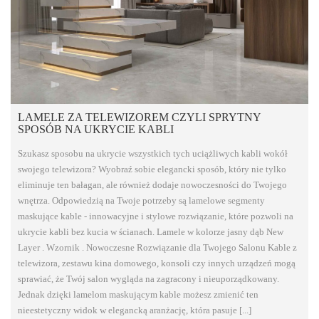
LAMELE ZA TELEWIZOREM CZYLI SPRYTNY
SPOSÓB NA UKRYCIE KABLI
Szukasz sposobu na ukrycie wszystkich tych uciążliwych kabli wokół
swojego telewizora? Wyobraź sobie elegancki sposób, który nie tylko
eliminuje ten bałagan, ale również dodaje nowoczesności do Twojego
wnętrza. Odpowiedzią na Twoje potrzeby są lamelowe segmenty
maskujące kable - innowacyjne i stylowe rozwiązanie, które pozwoli na
ukrycie kabli bez kucia w ścianach. Lamele w kolorze jasny dąb New
Layer . Wzornik . Nowoczesne Rozwiązanie dla Twojego Salonu Kable z
telewizora, zestawu kina domowego, konsoli czy innych urządzeń mogą
sprawiać, że Twój salon wygląda na zagracony i nieuporządkowany.
Jednak dzięki lamelom maskującym kable możesz zmienić ten
nieestetyczny widok w elegancką aranżację, która pasuje [...]