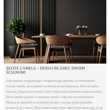
ZŁOTE LAMELE – DODAJ BLASKU SWOIM
ŚCIANOM!
Jeśli szukasz oryginalnego i eleganckiego sposobu na odświeżenie
swoich wnętrz, złote lamele są idealnym rozwiązaniem. Złoto to kolor
luksusu, bogactwa i prestiżu, który doda uroku każdemu pomieszczeniu.
Złote lamele są łatwe w montażu, trwałe i odporne na uszkodzenia.
Możesz je umieścić na dowolnej ścianie, tworząc niepowtarzalne
kompozycje i wzory. Złote lamele mają wiele zalet, które sprawiają, że są