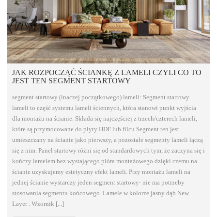
JAK ROZPOCZĄĆ ŚCIANKĘ Z LAMELI CZYLI CO TO
JEST TEN SEGMENT STARTOWY
segment startowy (inaczej początkowego) lameli: Segment startowy
lameli to część systemu lameli ściennych, która stanowi punkt wyjścia
dla montażu na ścianie. Składa się najczęściej z trzech/czterech lameli,
które są przymocowane do płyty HDF lub filcu Segment ten jest
umieszczany na ścianie jako pierwszy, a pozostałe segmenty lameli łączą
się z nim. Panel startowy różni się od standardowych tym, że zaczyna się i
kończy lamelem bez wystającego pióra montażowego dzięki czemu na
ścianie uzyskujemy estetyczny efekt lameli. Przy montażu lameli na
jednej ścianie wystarczy jeden segment startowy- nie ma potrzeby
stosowania segmentu końcowego. Lamele w kolorze jasny dąb New
Layer . Wzornik [...]