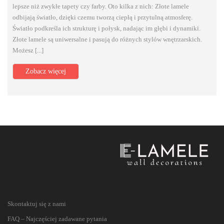
lepsze niż zwykłe tapety czy farby. Oto kilka z nich: Złote lamele
odbijają światło, dzięki czemu tworzą ciepłą i przytulną atmosferę.
Światło podkreśla ich strukturę i połysk, nadając im głębi i dynamiki.
Złote lamele są uniwersalne i pasują do różnych stylów wnętrzarskich.
Możesz [...]
Zobacz więcej
Skontaktuj się z nami
FAQ – Najczęściej zadawane pytania