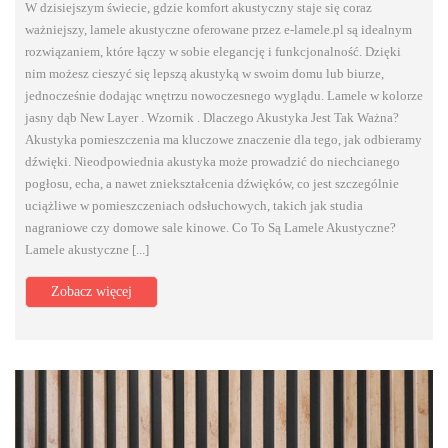
W dzisiejszym świecie, gdzie komfort akustyczny staje się coraz
ważniejszy, lamele akustyczne oferowane przez e-lamele.pl są idealnym
rozwiązaniem, które łączy w sobie elegancję i funkcjonalność. Dzięki
nim możesz cieszyć się lepszą akustyką w swoim domu lub biurze,
jednocześnie dodając wnętrzu nowoczesnego wyglądu. Lamele w kolorze
jasny dąb New Layer . Wzornik . Dlaczego Akustyka Jest Tak Ważna?
Akustyka pomieszczenia ma kluczowe znaczenie dla tego, jak odbieramy
dźwięki. Nieodpowiednia akustyka może prowadzić do niechcianego
pogłosu, echa, a nawet zniekształcenia dźwięków, co jest szczególnie
uciążliwe w pomieszczeniach odsłuchowych, takich jak studia
nagraniowe czy domowe sale kinowe. Co To Są Lamele Akustyczne?
Lamele akustyczne [...]
Zobacz więcej