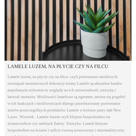
LAMELE LUZEM, NA PŁYCIE CZY NA FILCU
Lamele luzem, na płycie czy na filcu- czyli porównanie możliwych
rozwiązań montażowych dekoracji ściany Lamele są aktualnie bardzo
popularnym wyborem ze względu na ich uniwersalność, estetykę i
łatwość montażu. Możliwości lamelowe są ogromne, można się pogubić
w ich funkcjach i możliwościach dlatego przedstawiamy porównanie
atutów poszczególnych produktów. Lamele w kolorze jasny dąb New
Layer . Wzornik . Lamele luzem czyli klejone bezpośrednio na
ścianie/suficie czy meblach Zalety: Estetyka: Lameli klejone
bezpośrednio na ścianie i suficie tworzą nowoczesny i minimalistyczny