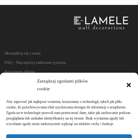
Skontaktuj się z nami
FAQ – Najczęściej zadawane pytania
Regulamin sklepu
Zarządzaj zgodami plików
Reklamacje i zwroty
cookie
Polityka prywatności
Aby zapewnić jak najlepsze wrażenia, korzystamy z technologii, takich jak pliki
cookie, do przechowywania i/lub uzyskiwania dostępu do informacji o urządzeniu.
Zgoda na te technologie pozwoli nam przetwarzać dane, takie jak zachowanie podczas
przeglądania lub unikalne identyfikatory na tej stronie. Brak wyrażenia zgody lub
wycofanie zgody może niekorzystnie wpłynąć na niektóre cechy i funkcje.