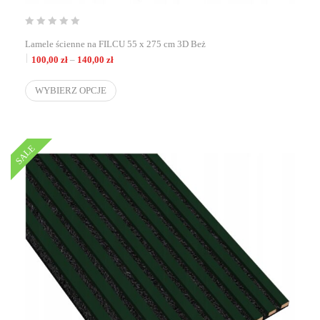
Lamele ścienne na FILCU 55 x 275 cm 3D Beż
Zakres cen: od 100,00 zł do 140,00 zł
100,00
zł
–
140,00
zł
WYBIERZ OPCJE
SALE