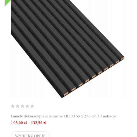
Lamele dekoracyjne ścienne na FILCU 55 x 275 cm 3D antracyt
Zakres cen: od 95,00 zł do 132,50 zł
95,00
zł
–
132,50
zł
WYBIERZ OPCJE