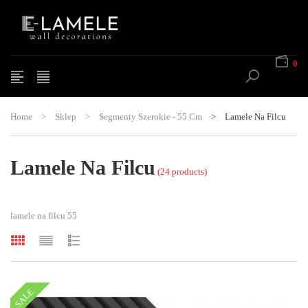
0
Home
>
Sklep
>
Segmenty Szerokie - 55 Cm
>
Lamele Na Filcu
Lamele Na Filcu
(24 products)
lamele na filcu 55
SALE