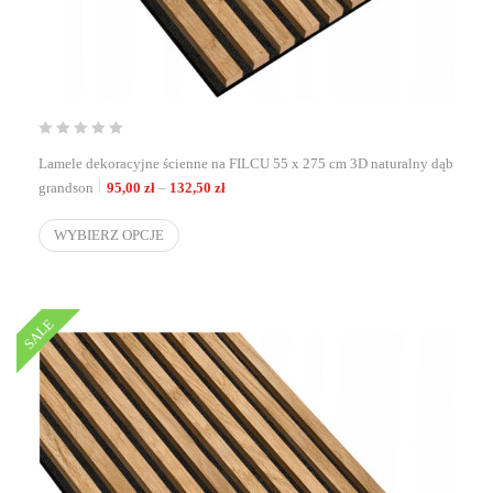
Lamele dekoracyjne ścienne na FILCU 55 x 275 cm 3D naturalny dąb
Zakres cen: od 95,00 zł do 132,50 zł
grandson
95,00
zł
–
132,50
zł
WYBIERZ OPCJE
SALE