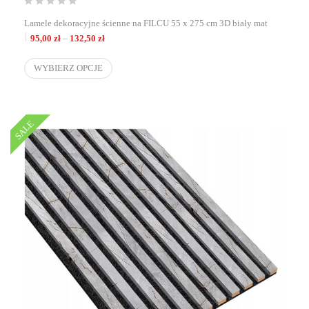
Lamele dekoracyjne ścienne na FILCU 55 x 275 cm 3D biały mat
Zakres cen: od 95,00 zł do 132,50 zł
95,00
zł
–
132,50
zł
WYBIERZ OPCJE
SALE