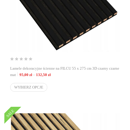
Lamele dekoracyjne ścienne na FILCU 55 x 275 cm 3D czarny czarne
Zakres cen: od 95,00 zł do 132,50 zł
mat
95,00
zł
–
132,50
zł
WYBIERZ OPCJE
SALE