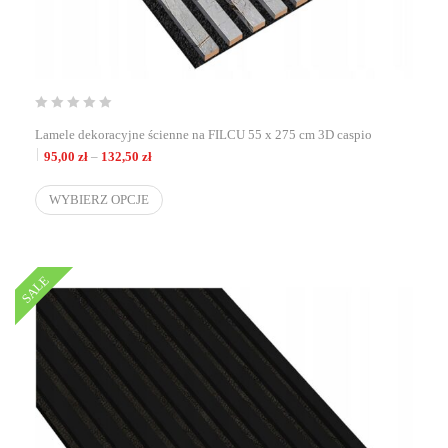
Lamele dekoracyjne ścienne na FILCU 55 x 275 cm 3D caspio
Zakres cen: od 95,00 zł do 132,50 zł
95,00
zł
–
132,50
zł
WYBIERZ OPCJE
SALE