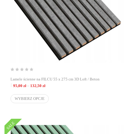
Lamele ścienne na FILCU 55 x 275 cm 3D Loft / Beton
Zakres cen: od 95,00 zł do 132,50 zł
95,00
zł
–
132,50
zł
WYBIERZ OPCJE
SALE