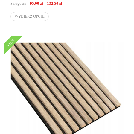
Zakres cen: od 95,00 zł do 132,50 zł
Saragossa
95,00
zł
–
132,50
zł
WYBIERZ OPCJE
SALE