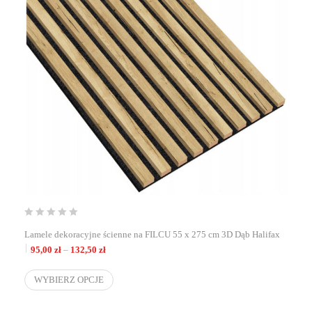
Lamele dekoracyjne ścienne na FILCU 55 x 275 cm 3D Dąb Halifax
Zakres cen: od 95,00 zł do 132,50 zł
95,00
zł
–
132,50
zł
WYBIERZ OPCJE