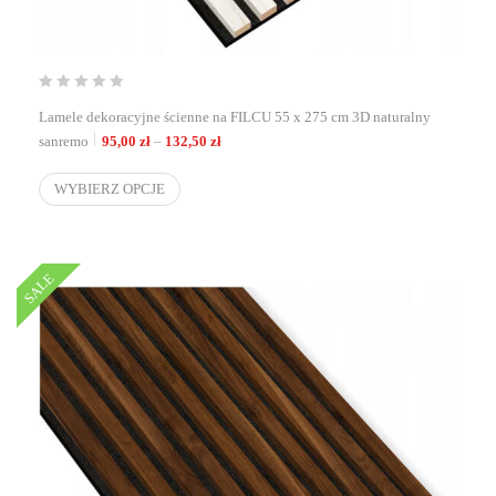
Lamele dekoracyjne ścienne na FILCU 55 x 275 cm 3D naturalny
Zakres cen: od 95,00 zł do 132,50 zł
sanremo
95,00
zł
–
132,50
zł
WYBIERZ OPCJE
SALE