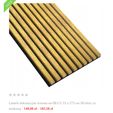
SALE
Lamele dekoracyjne ścienne na FILCU 55 x 275 cm 3D złoty ze
Zakres cen: od 140,00 zł do 185,50 zł
strukturą
140,00
zł
–
185,50
zł