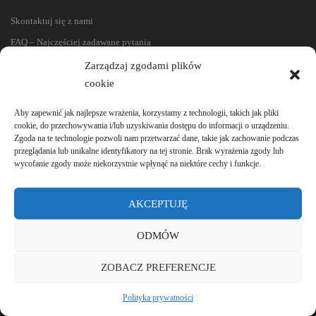
Skontaktuj się z nami
FAQ – Najczęściej zadawane pytania
Regulamin sklepu
Zarządzaj zgodami plików
cookie
Reklamacje i zwroty
Polityka prywatności
Aby zapewnić jak najlepsze wrażenia, korzystamy z technologii, takich jak pliki
cookie, do przechowywania i/lub uzyskiwania dostępu do informacji o urządzeniu.
Zgoda na te technologie pozwoli nam przetwarzać dane, takie jak zachowanie podczas
przeglądania lub unikalne identyfikatory na tej stronie. Brak wyrażenia zgody lub
wycofanie zgody może niekorzystnie wpłynąć na niektóre cechy i funkcje.
AKCEPTUJĘ
ODMÓW
ZOBACZ PREFERENCJE
Polityka prywatności
© 2020-2024 e-lamele. Wszystkie prawa zastrzeżone.