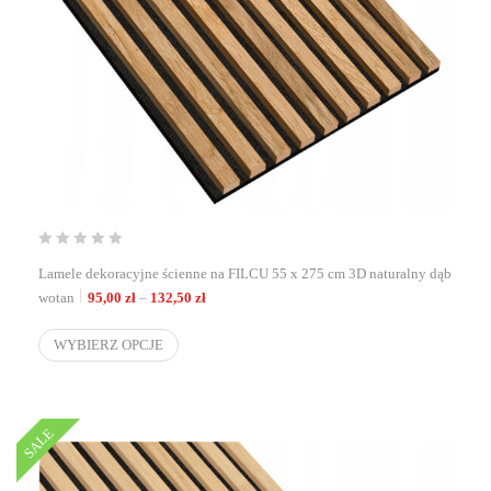
Lamele dekoracyjne ścienne na FILCU 55 x 275 cm 3D naturalny dąb
Zakres cen: od 95,00 zł do 132,50 zł
wotan
95,00
zł
–
132,50
zł
WYBIERZ OPCJE
SALE