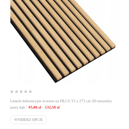
Lamele dekoracyjne ścienne na FILCU 55 x 275 cm 3D naturalny
Zakres cen: od 95,00 zł do 132,50 zł
jasny dąb
95,00
zł
–
132,50
zł
WYBIERZ OPCJE