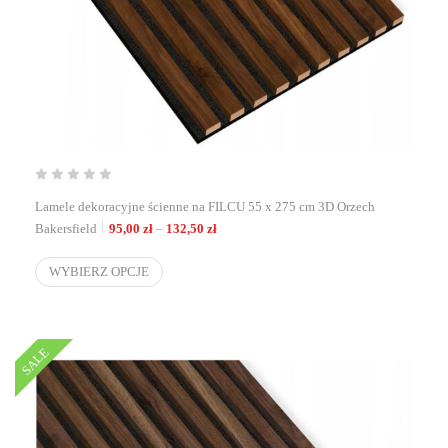
Lamele dekoracyjne ścienne na FILCU 55 x 275 cm 3D Orzech
Zakres cen: od 95,00 zł do 132,50 zł
Bakersfield
95,00
zł
–
132,50
zł
WYBIERZ OPCJE
SALE