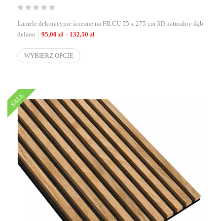
Lamele dekoracyjne ścienne na FILCU 55 x 275 cm 3D naturalny dąb
Zakres cen: od 95,00 zł do 132,50 zł
delano
95,00
zł
–
132,50
zł
WYBIERZ OPCJE
SALE