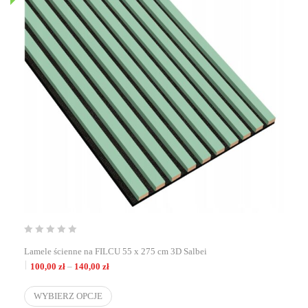
Lamele ścienne na FILCU 55 x 275 cm 3D Salbei
Zakres cen: od 100,00 zł do 140,00 zł
100,00
zł
–
140,00
zł
WYBIERZ OPCJE