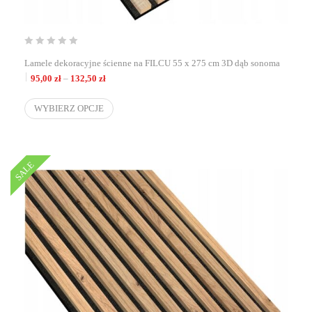
Lamele dekoracyjne ścienne na FILCU 55 x 275 cm 3D dąb sonoma
Zakres cen: od 95,00 zł do 132,50 zł
95,00
zł
–
132,50
zł
WYBIERZ OPCJE
SALE