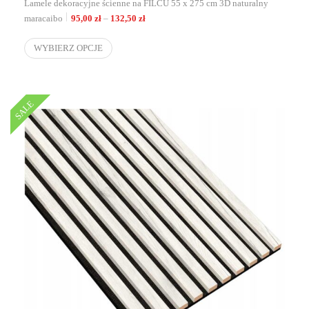
Lamele dekoracyjne ścienne na FILCU 55 x 275 cm 3D naturalny
Zakres cen: od 95,00 zł do 132,50 zł
maracaibo
95,00
zł
–
132,50
zł
WYBIERZ OPCJE
SALE