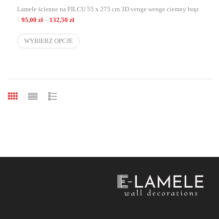
Lamele ścienne na FILCU 55 x 275 cm 3D venge wenge ciemny brąz
Zakres cen: od 95,00 zł do 132,50 zł
95,00
zł
–
132,50
zł
WYBIERZ OPCJE