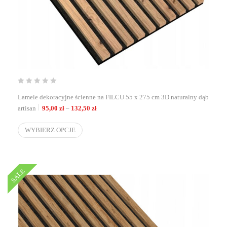
Lamele dekoracyjne ścienne na FILCU 55 x 275 cm 3D naturalny dąb
Zakres cen: od 95,00 zł do 132,50 zł
artisan
95,00
zł
–
132,50
zł
WYBIERZ OPCJE
SALE