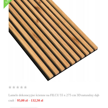
Lamele dekoracyjne ścienne na FILCU 55 x 275 cm 3D naturalny dąb
Zakres cen: od 95,00 zł do 132,50 zł
craft
95,00
zł
–
132,50
zł