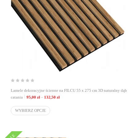
Lamele dekoracyjne ścienne na FILCU 55 x 275 cm 3D naturalny dąb
Zakres cen: od 95,00 zł do 132,50 zł
catania
95,00
zł
–
132,50
zł
WYBIERZ OPCJE
SALE