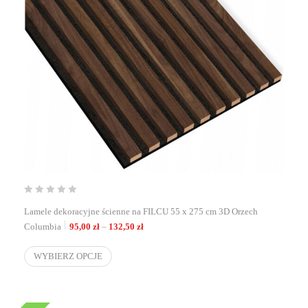
Lamele dekoracyjne ścienne na FILCU 55 x 275 cm 3D Orzech
Zakres cen: od 95,00 zł do 132,50 zł
Columbia
95,00
zł
–
132,50
zł
WYBIERZ OPCJE