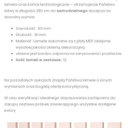
lamela oraz końce technologiczne – otrzymujecie Państwo
listwy w długości 280 cm do
samodzielnego
docięcia na
dowolny wymiar.
Szerokość : 60 mm
Grubość : 18 mm
Materiał : Lamele wykonane są z płyty MDF oklejone
wysokiej jakości okleiną dekoracyjną
okleina jest bardzo odporna na zarysowania i przetarcia
Ilość lameli w zestawie :
12
Na pozostałych aukcjach znajdą Państwa lamele o innych
wymiarach oraz bogatą ofertę kolorystyczną,
W celu weryfikacji i idealnego dopasowania zachęcamy do
zakupu zestawu próbek zawierającego wszystkie dostępne
kolory