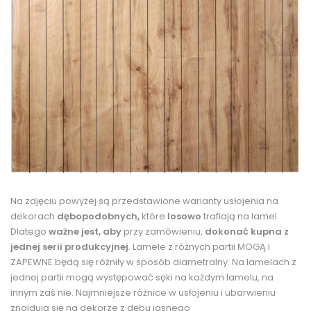
Na zdjęciu powyżej są przedstawione warianty usłojenia na
dekorach
dębopodobnych,
które
losowo
trafiają na lamel.
Dlatego
ważne jest, aby
przy zamówieniu,
dokonać kupna z
jednej serii produkcyjnej
. Lamele z różnych partii MOGĄ I
ZAPEWNE będą się różniły w sposób diametralny. Na lamelach z
jednej partii mogą występować sęki na każdym lamelu, na
innym zaś nie. Najmniejsze różnice w usłojeniu i ubarwieniu
znajdują się na dekorze z dębu jasnego