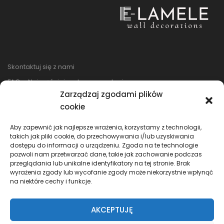
Skontaktuj się z nami
FAQ – Najczęściej zadawane pytania
Zarządzaj zgodami plików
Regulamin sklepu
cookie
Reklamacje i zwroty
Polityka prywatności
Aby zapewnić jak najlepsze wrażenia, korzystamy z technologii,
takich jak pliki cookie, do przechowywania i/lub uzyskiwania
dostępu do informacji o urządzeniu. Zgoda na te technologie
pozwoli nam przetwarzać dane, takie jak zachowanie podczas
przeglądania lub unikalne identyfikatory na tej stronie. Brak
wyrażenia zgody lub wycofanie zgody może niekorzystnie wpłynąć
na niektóre cechy i funkcje.
AKCEPTUJĘ