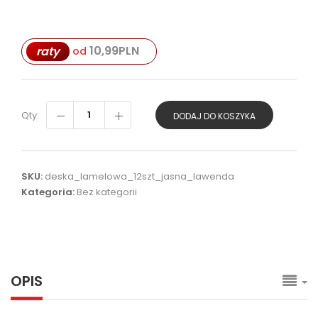
10,99
PLN
raty
od
Qty:
DODAJ DO KOSZYKA
SKU:
deska_lamelowa_12szt_jasna_lawenda
Kategoria:
Bez kategorii
OPIS