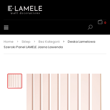
0
Home
>
Sklep
>
Bez Kategorii
>
Deska Lamelowa
Szeroki Panel LAMELE Jasna Lawenda