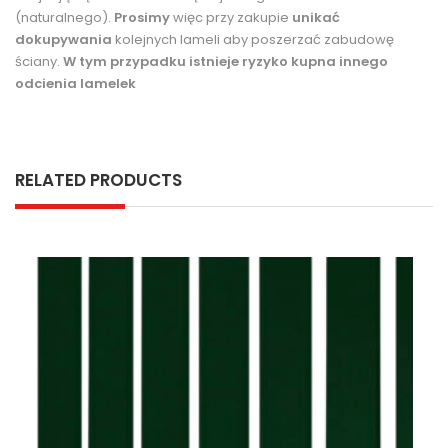
(naturalnego).
Prosimy
więc przy zakupie
unikać
dokupywania
kolejnych lameli aby poszerzać zabudowę
ściany.
W tym przypadku istnieje ryzyko kupna innego
odcienia lamelek
RELATED PRODUCTS