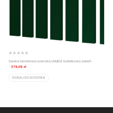
Deska lamelowa szeroka LAMELE butelkowa zieleń
379,05
zł
DODAJ DO KOSZYKA