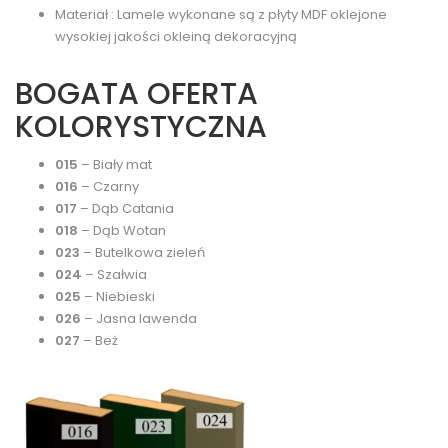
Materiał : Lamele wykonane są z płyty MDF oklejone
wysokiej jakości okleiną dekoracyjną
BOGATA OFERTA
KOLORYSTYCZNA
015
– Biały mat
016
– Czarny
017
– Dąb Catania
018
– Dąb Wotan
023
– Butelkowa zieleń
024
– Szałwia
025
– Niebieski
026
– Jasna lawenda
027
– Beż