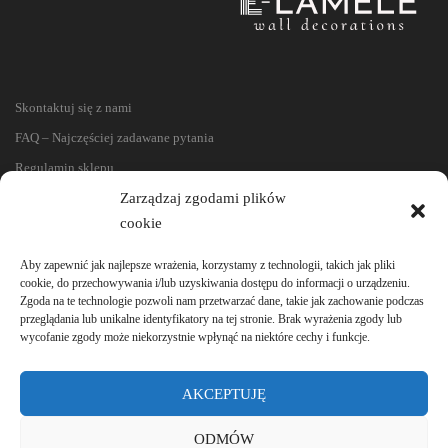
Skontaktuj się z nami
FAQ – Najczęściej zadawane pytania
Regulamin sklepu
Zarządzaj zgodami plików
Reklamacje i zwroty
cookie
Polityka prywatności
Aby zapewnić jak najlepsze wrażenia, korzystamy z technologii, takich jak pliki
cookie, do przechowywania i/lub uzyskiwania dostępu do informacji o urządzeniu.
Zgoda na te technologie pozwoli nam przetwarzać dane, takie jak zachowanie podczas
przeglądania lub unikalne identyfikatory na tej stronie. Brak wyrażenia zgody lub
wycofanie zgody może niekorzystnie wpłynąć na niektóre cechy i funkcje.
AKCEPTUJĘ
ODMÓW