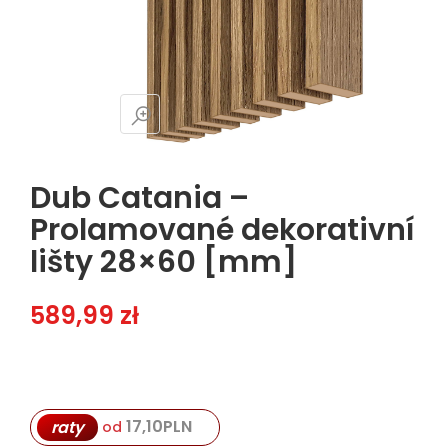
Dub Catania –
Prolamované dekorativní
lišty 28×60 [mm]
589,99
zł
17,10
PLN
raty
od