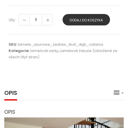
Qty:
DODAJ DO KOSZYKA
SKU:
lamele_ażurowe_zestaw_9szt_dąb_catania
Kategorie:
lamelové sady
,
Lamelové žaluzie (obložené ze
všech čtyř stran)
OPIS
OPIS