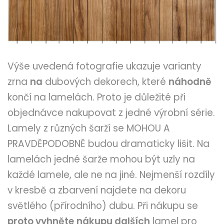
Výše uvedená fotografie ukazuje varianty
zrna
na
dubových dekorech, které
náhodně
končí na lamelách. Proto je důležité při
objednávce nakupovat z jedné výrobní série.
Lamely z různých šarží se MOHOU A
PRAVDĚPODOBNĚ budou dramaticky lišit. Na
lamelách jedné šarže mohou být uzly na
každé lamele, ale ne na jiné. Nejmenší rozdíly
v kresbě a zbarvení najdete na dekoru
světlého (přírodního) dubu. Při nákupu se
proto vyhněte
nákupu dalších
lamel pro