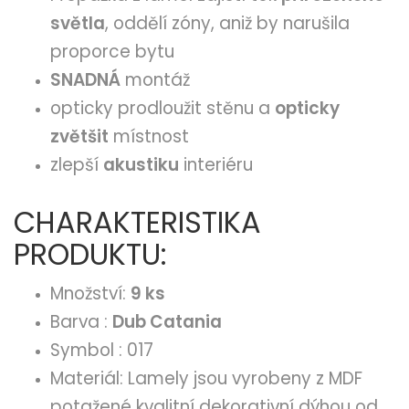
světla
, oddělí zóny, aniž by narušila
proporce bytu
SNADNÁ
montáž
opticky prodloužit stěnu a
opticky
zvětšit
místnost
zlepší
akustiku
interiéru
CHARAKTERISTIKA
PRODUKTU:
Množství:
9 ks
Barva :
Dub Catania
Symbol : 017
Materiál: Lamely jsou vyrobeny z MDF
potažené kvalitní dekorativní dýhou od