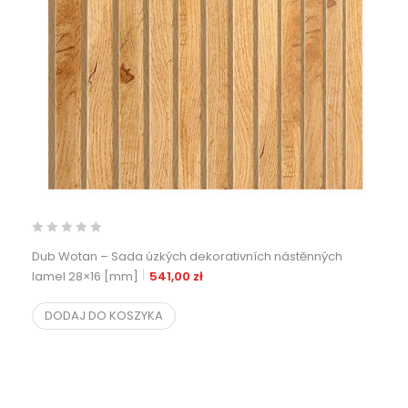
Dub Wotan – Sada úzkých dekorativních nástěnných
lamel 28×16 [mm]
541,00
zł
DODAJ DO KOSZYKA