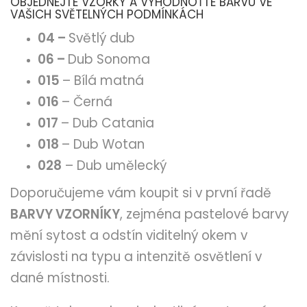
OBJEDNEJTE VZORKY A VYHODNOŤTE BARVU VE
VAŠICH SVĚTELNÝCH PODMÍNKÁCH
04 –
Světlý dub
06 –
Dub Sonoma
015
– Bílá matná
016
– Černá
017
– Dub Catania
018
– Dub Wotan
028
– Dub umělecký
Doporučujeme vám koupit si v první řadě
BARVY VZORNÍKY
, zejména pastelové barvy
mění sytost a odstín viditelný okem v
závislosti na typu a intenzitě osvětlení v
dané místnosti.