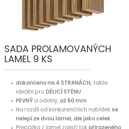
SADA PROLAMOVANÝCH
LAMEL 9 KS
————————————————————————–
dokončeno na 4 STRANÁCH,
takže
ideální pro
DĚLICÍ STĚNU
PEVNÝ
a odolný,
až 60 mm
Na rozdíl od konkurenčních nabídek
se
nelepí ze dvou lamel, ale jako celek
Přepážka z lamel zajistí tok
přirozeného