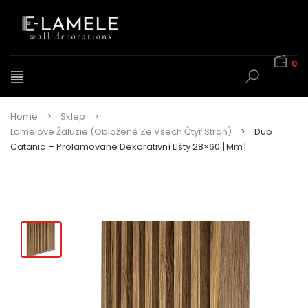
0
Home
>
Sklep
>
Lamelové Žaluzie (obložené Ze Všech Čtyř Stran)
>
Dub
Catania – Prolamované Dekorativní Lišty 28×60 [mm]