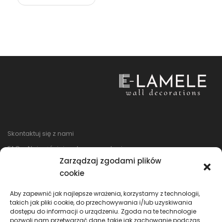
Skontaktuj się z nami
FAQ – Najczęściej zadawane pytania
Zarządzaj zgodami plików
Regulamin sklepu
cookie
Reklamacje i zwroty
Polityka prywatności
Aby zapewnić jak najlepsze wrażenia, korzystamy z technologii,
takich jak pliki cookie, do przechowywania i/lub uzyskiwania
dostępu do informacji o urządzeniu. Zgoda na te technologie
pozwoli nam przetwarzać dane, takie jak zachowanie podczas