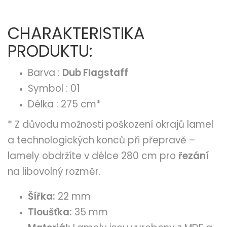
CHARAKTERISTIKA
PRODUKTU:
Barva :
Dub Flagstaff
Symbol : 01
Délka : 275 cm*
* Z důvodu možnosti poškození okrajů lamel
a technologických konců při přepravě –
lamely obdržíte v délce 280 cm pro
řezání
na libovolný rozměr.
Šířka:
22 mm
Tloušťka:
35 mm