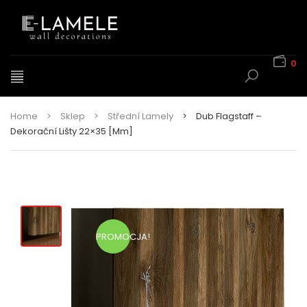
0
Home
>
Sklep
>
Střední Lamely
>
Dub Flagstaff –
Dekorační Lišty 22×35 [mm]
PROMOCJA!