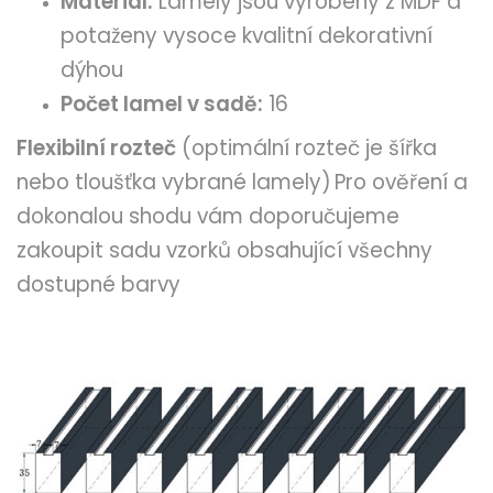
Materiál:
Lamely jsou vyrobeny z MDF a
potaženy vysoce kvalitní dekorativní
dýhou
Počet lamel v sadě:
16
Flexibilní rozteč
(optimální rozteč je šířka
nebo tloušťka vybrané lamely)
Pro ověření a
dokonalou shodu vám doporučujeme
zakoupit sadu vzorků obsahující všechny
dostupné barvy