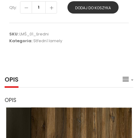
Qty:
DODAJ DO KOSZYKA
SKU:
LMŚ_01_średni
Kategoria:
Střední lamely
OPIS
OPIS