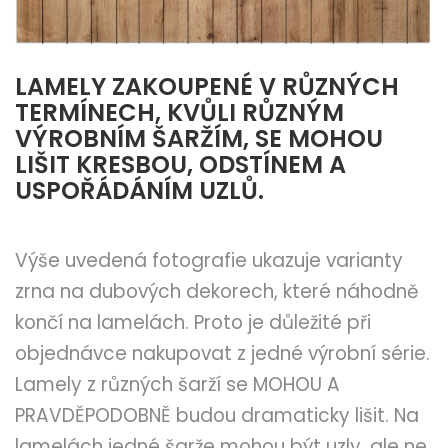
LAMELY ZAKOUPENÉ V RŮZNÝCH
TERMÍNECH, KVŮLI RŮZNÝM
VÝROBNÍM ŠARŽÍM, SE MOHOU
LIŠIT KRESBOU, ODSTÍNEM A
USPOŘÁDÁNÍM UZLŮ.
Výše uvedená fotografie ukazuje varianty
zrna na dubových dekorech, které náhodně
končí na lamelách. Proto je důležité při
objednávce nakupovat z jedné výrobní série.
Lamely z různých šarží se MOHOU A
PRAVDĚPODOBNĚ budou dramaticky lišit. Na
lamelách jedné šarže mohou být uzly, ale ne