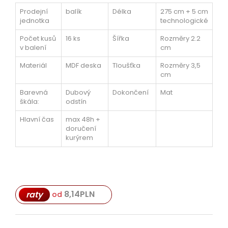
Prodejní
balík
Délka
275 cm + 5 cm
jednotka
technologické
Počet kusů
16 ks
Šířka
Rozměry 2.2
v balení
cm
Materiál
MDF deska
Tloušťka
Rozměry 3,5
cm
Barevná
Dubový
Dokončení
Mat
škála:
odstín
Hlavní čas
max 48h +
doručení
kurýrem
8,14
PLN
raty
od