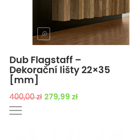
Dub Flagstaff –
Dekorační lišty 22×35
[mm]
Pierwotna cena wynosiła: 400,00 zł.
Aktualna cena wynosi: 279,99 z
400,00
zł
279,99
zł