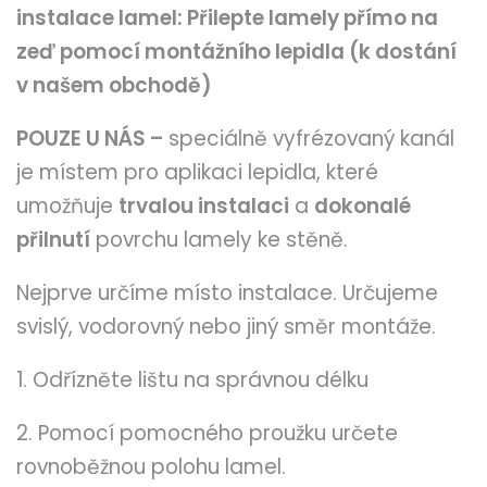
instalace lamel:
Přilepte lamely přímo na
zeď pomocí montážního lepidla (k dostání
v našem obchodě)
POUZE U NÁS –
speciálně vyfrézovaný kanál
je místem pro aplikaci lepidla, které
umožňuje
trvalou instalaci
a
dokonalé
přilnutí
povrchu lamely ke stěně.
Nejprve určíme místo instalace. Určujeme
svislý, vodorovný nebo jiný směr montáže.
1. Odřízněte lištu na správnou délku
2. Pomocí pomocného proužku určete
rovnoběžnou polohu lamel.