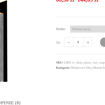
–
Wybór
Qty:
SKU:
LMD_tv_duża_płyta_1szt_casp
Kategorie:
Maskovací lišty
,
Okenní li
PINIE (0)