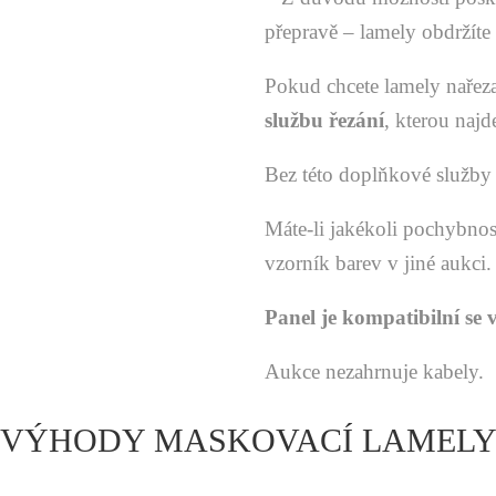
přepravě – lamely obdržít
Pokud chcete lamely nařez
službu řezání
, kterou najd
Bez této doplňkové služb
Máte-li jakékoli pochybno
vzorník barev v jiné aukci.
Panel je kompatibilní se 
Aukce nezahrnuje kabely.
VÝHODY MASKOVACÍ LAMEL