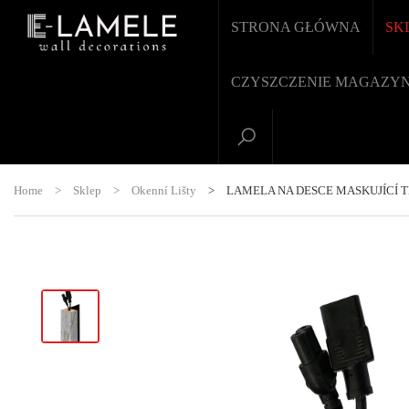
STRONA GŁÓWNA
SK
CZYSZCZENIE MAGAZY
Home
>
Sklep
>
Okenní Lišty
>
LAMELA NA DESCE MASKUJÍCÍ T