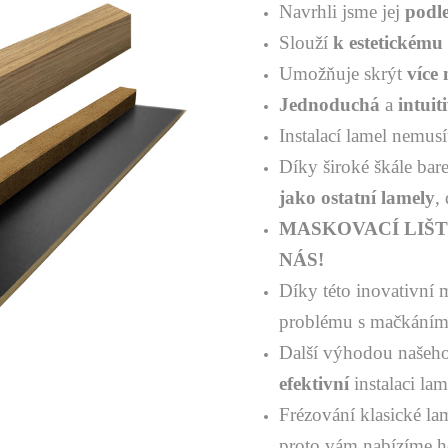
Navrhli jsme jej
podl
Slouží
k estetickému 
Umožňuje skrýt
více 
Jednoduchá
a
intuit
Instalací lamel nemusít
Díky široké škále bar
jako ostatní lamely
,
MASKOVACÍ LIŠT
NÁS!
Díky této inovativní 
problému s mačkáním l
Další výhodou našeho
efektivní
instalaci lam
Frézování klasické la
proto vám nabízíme 