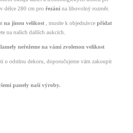
e v délce 280 cm pro
řezání
na libovolný rozměr.
at
na jinou velikost
, musíte k objednávce
přidat
ete na našich dalších aukcích.
y
lamely neřežeme na vámi zvolenou velikost
sti o odstínu dekoru, doporučujeme vám zakoupit
všemi panely naší výroby.
Y