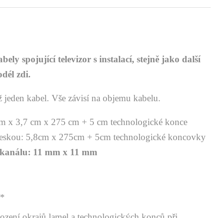
ly spojující televizor s instalací, stejně jako další
dél zdi.
ž jeden kabel. Vše závisí na objemu kabelu.
 cm x 3,7 cm x 275 cm + 5 cm technologické konce
 deskou: 5,8cm x 275cm + 5cm technologické koncovky
o kanálu: 11 mm x 11 mm
m*
zení okrajů lamel a technologických konců při