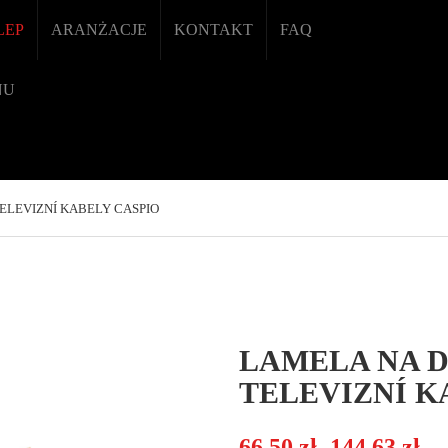
LEP
ARANŻACJE
KONTAKT
FAQ
NU
ELEVIZNÍ KABELY CASPIO
LAMELA NA D
TELEVIZNÍ K
Zakre
66,50
zł
144,63
zł