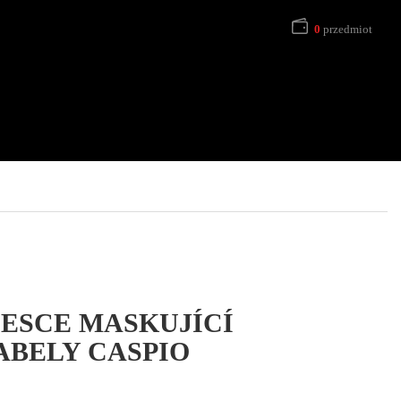
0
przedmiot
ESCE MASKUJÍCÍ
ABELY CASPIO
s cen: od 66,50 zł do 144,63 zł