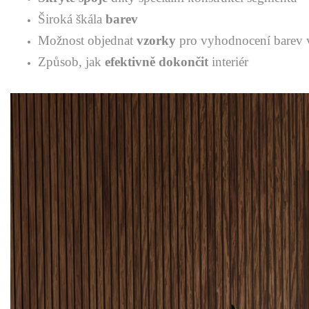
Široká škála
barev
Možnost objednat
vzorky
pro vyhodnocení barev 
Způsob, jak
efektivně dokončit
interiér