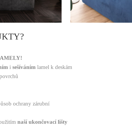
UKTY?
LAMELY!
ním
i
sešíváním
lamel k deskám
 povrchů
působ ochrany zárubní
oužitím
naší ukončovací lišty