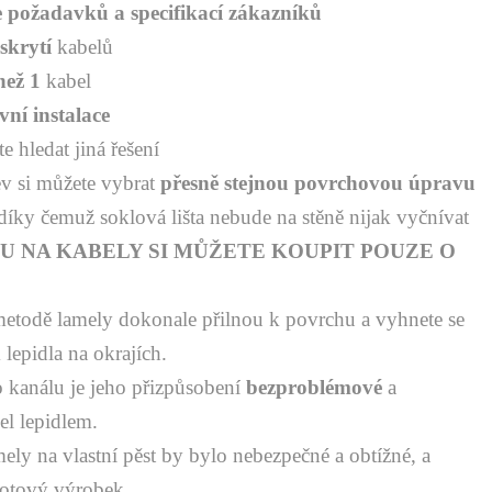
e požadavků a specifikací zákazníků
skrytí
kabelů
než 1
kabel
ivní instalace
e hledat jiná řešení
ev si můžete vybrat
přesně stejnou povrchovou úpravu
 díky čemuž soklová lišta nebude na stěně nijak vyčnívat
U NA KABELY SI MŮŽETE KOUPIT POUZE O
metodě lamely dokonale přilnou k povrchu a vyhnete se
epidla na okrajích.
 kanálu je jeho přizpůsobení
bezproblémové
a
el lepidlem.
mely na vlastní pěst by bylo nebezpečné a obtížné, a
hotový výrobek