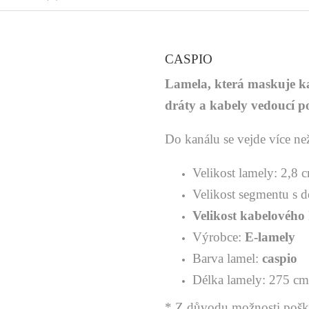
CASPIO
Lamela, která maskuje kabe
dráty a kabely vedoucí po
Do kanálu se vejde více ne
Velikost lamely: 2,8
Velikost segmentu s
Velikost kabelovéh
Výrobce:
E-lamely
Barva lamel:
caspio
Délka lamely: 275 c
* Z důvodu možnosti poško