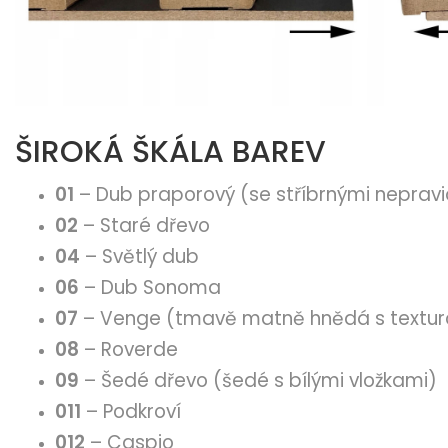
ŠIROKÁ ŠKÁLA BAREV
01
– Dub praporový (se stříbrnými nepravi
02
– Staré dřevo
04
– Světlý dub
06
– Dub Sonoma
07
– Venge (tmavě matně hnědá s textur
08
– Roverde
09
– Šedé dřevo (šedé s bílými vložkami)
011
– Podkroví
012
– Caspio