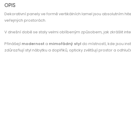
OPIS
Dekorativní panely ve formě vertikálních lamel jsou absolutním hi
veřejných prostorách.
V dnešní době se staly velmi oblíbeným způsobem, jak zkrášlit inter
Přinášejí
modernost
a
mimořádný styl
do místností, kde jsou ins
zdůrazňují styl nábytku a doplňků, opticky zvětšují prostor a odhluč