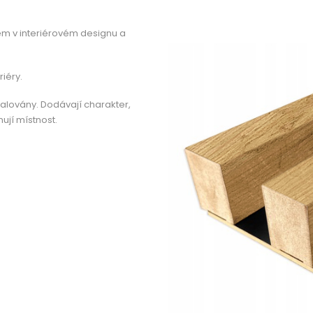
tem v interiérovém designu a
iéry.
talovány. Dodávají charakter,
nují místnost.