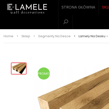
STRONA GŁÓWNA
SKL
Home
>
Sklep
>
Segmenty Na Desce
>
Lamely Na Desku –
PROMOCJA!