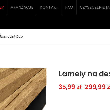
EP
ARANŻACJE
KONTAKT
FAQ
CZYSZCZENIE 
 Řemeslný Dub
Lamely na de
35,99
zł
299,99
z
–