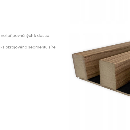
amel připevněných k desce.
 ks okrajového segmentu šíře