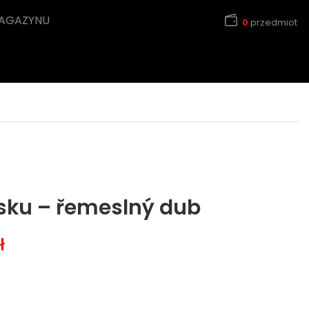
MAGAZYNU
0
przedmiot
sku – řemeslný dub
Zakres cen: od 35,99 zł do 299,99 zł
ł