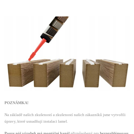
POZNÁMKA!
Na základě našich zkušeností a zkušeností našich zákazníků jsme vytvořili
úpravy, které usnadňují instalaci lamel.
Pouze náš výrobek má montážní kanál
přizpůsobený pro
bezproblémovou