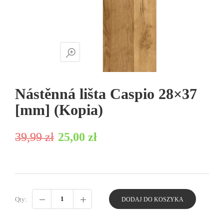
Nástěnná lišta Caspio 28×37
[mm] (Kopia)
Pierwotna cena wynosiła: 39,99 zł.
Aktualna cena wynosi: 25,00 zł.
39,99
zł
25,00
zł
Qty:
DODAJ DO KOSZYKA