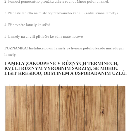
2. Pomocí pomocného proužku určete rovnoběžnou polohu lamel.
3. Naneste lepidlo na místo vyfrézovaného kanálu (zadní strana lamely)
4. Připevněte lamely ke stěně.
5. Lamely na chvíli přitlačte ke zdi a máte hotovo
POZNÁMKA! Instalace první lamely ovlivňuje polohu každé následující
lamely.
LAMELY ZAKOUPENÉ V RŮZNÝCH TERMÍNECH,
KVŮLI RŮZNÝM VÝROBNÍM ŠARŽÍM, SE MOHOU
LIŠIT KRESBOU, ODSTÍNEM A USPOŘÁDÁNÍM UZLŮ.