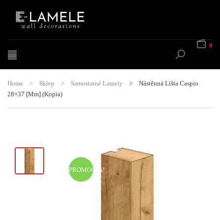
0
Home
>
Sklep
>
Samostatné Lamely
>
Nástěnná Lišta Caspio
28×37 [mm] (Kopia)
PROMOCJA!