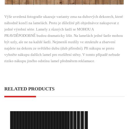
Výše uvedená fotografie ukazuje varianty zrna na dubových dekorech, které
náhodně končí na lamelách. Proto je důležité při objednávce nakupovat z
jedné výrobní série. Lamely z různých šarží se MOHOU A
PRAVDĚPODOBNĚ budou dramaticky lišit. Na lamelách jedné šarže mohou
být uzly, ale ne na každé šarži. Nejmenší rozdíly ve struktuře a zbarvení
najdete na dekoru ze světlého dubu (dub přírodní). Při nákupu se proto
vyhněte nákupu dalších lamel pro rozšíření stěny. V tomto případě nebude
riziko nákupu jiného odstínu lamel předmětem reklamace.
RELATED PRODUCTS