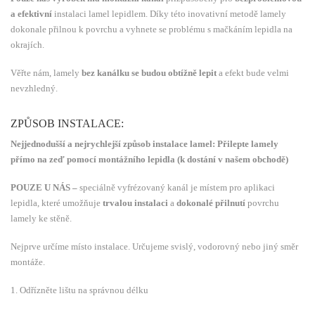
a
efektivní
instalaci lamel lepidlem. Díky této inovativní metodě lamely
dokonale přilnou k povrchu a vyhnete se problému s mačkáním lepidla na
okrajích.
Věřte nám, lamely
bez kanálku se budou obtížně lepit
a efekt bude velmi
nevzhledný.
ZPŮSOB INSTALACE:
Nejjednodušší a nejrychlejší způsob instalace lamel:
Přilepte lamely
přímo na zeď pomocí montážního lepidla (k dostání v našem obchodě)
POUZE U NÁS –
speciálně vyfrézovaný kanál je místem pro aplikaci
lepidla, které umožňuje
trvalou instalaci
a
dokonalé přilnutí
povrchu
lamely ke stěně.
Nejprve určíme místo instalace. Určujeme svislý, vodorovný nebo jiný směr
montáže.
1. Odřízněte lištu na správnou délku