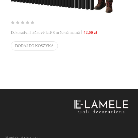
Dekorativní stěnové latě 3 m černá matná
42,00
zł
DODAJ DO KOSZYKA
Skontaktuj się z nami