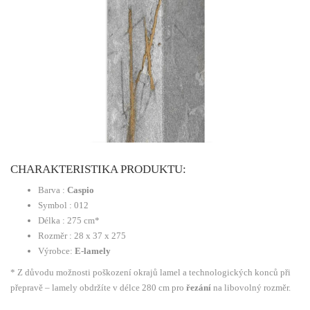
CHARAKTERISTIKA PRODUKTU:
Barva :
Caspio
Symbol : 012
Délka : 275 cm*
Rozměr : 28 x 37 x 275
Výrobce:
E-lamely
* Z důvodu možnosti poškození okrajů lamel a technologických konců při
přepravě – lamely obdržíte v délce 280 cm pro
řezání
na libovolný rozměr.