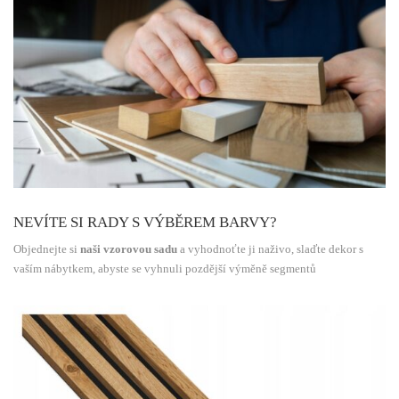
NEVÍTE SI RADY S VÝBĚREM BARVY?
Objednejte si
naši vzorovou sadu
a vyhodnoťte ji naživo, slaďte dekor s
vaším nábytkem, abyste se vyhnuli pozdější výměně segmentů