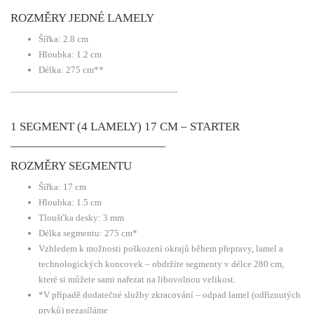
ROZMĚRY JEDNÉ LAMELY
Šířka: 2.8 cm
Hloubka: 1.2 cm
Délka: 275 cm**
——————————————————-
1 SEGMENT (4 LAMELY) 17 CM – STARTER
—————————————
ROZMĚRY SEGMENTU
Šířka: 17 cm
Hloubka: 1.5 cm
Tloušťka desky: 3 mm
Délka segmentu: 275 cm*
Vzhledem k možnosti poškození okrajů během přepravy, lamel a
technologických koncovek – obdržíte segmenty v délce 280 cm,
které si můžete sami nařezat na libovolnou velikost.
*V případě dodatečné služby zkracování – odpad lamel (odříznutých
prvků) nezasíláme