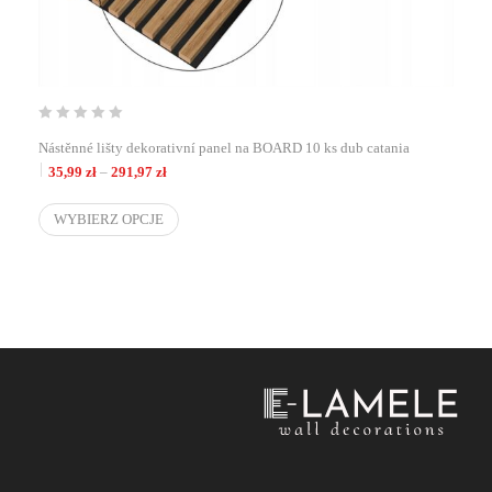
Nástěnné lišty dekorativní panel na BOARD 10 ks dub catania
Zakres cen: od 35,99 zł do 291,97 zł
35,99
zł
–
291,97
zł
WYBIERZ OPCJE