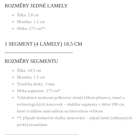
ROZMĚRY JEDNÉ LAMELY
Šířka: 2.8 cm
Hloubka: 1.2 cm
Délka: 275 cm**
1 SEGMENT (4 LAMELY) 18,5 CM
—————————————
ROZMĚRY SEGMENTU
Šířka: 18.5 cm
Hloubka: 1.5 cm
Tloušťka desky: 3 mm
Délka segmentu: 275 cm*
Vzhledem k možnosti poškození okrajů během přepravy, lamel a
technologických koncovek – obdržíte segmenty v délce 280 cm,
které si můžete sami nařezat na libovolnou velikost.
*V případě dodatečné služby zkracování – odpad lamel (odříznutých
prvků) nezasíláme
——————————————————-