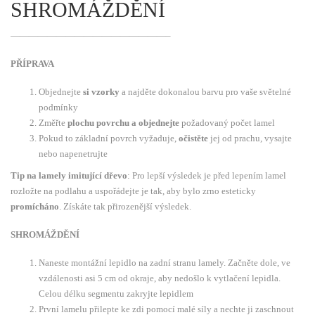
SHROMÁŽDĚNÍ
—————————————————–
PŘÍPRAVA
Objednejte
si vzorky
a najděte dokonalou barvu pro vaše světelné
podmínky
Změřte
plochu povrchu a objednejte
požadovaný počet lamel
Pokud to základní povrch vyžaduje,
očistěte
jej od prachu, vysajte
nebo napenetrujte
Tip na lamely imitující dřevo
: Pro lepší výsledek je před lepením lamel
rozložte na podlahu a uspořádejte je tak, aby bylo zrno esteticky
promícháno
. Získáte tak přirozenější výsledek.
SHROMÁŽDĚNÍ
Naneste montážní lepidlo na zadní stranu lamely. Začněte dole, ve
vzdálenosti asi 5 cm od okraje, aby nedošlo k vytlačení lepidla.
Celou délku segmentu zakryjte lepidlem
První lamelu přilepte ke zdi pomocí malé síly a nechte ji zaschnout