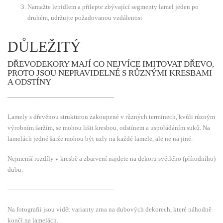
Namažte lepidlem a přilepte zbývající segmenty lamel jeden po
druhém, udržujte požadovanou vzdálenost
DŮLEŽITÝ
DŘEVODEKORY MAJÍ CO NEJVÍCE IMITOVAT DŘEVO,
PROTO JSOU NEPRAVIDELNÉ S RŮZNÝMI KRESBAMI
A ODSTÍNY
————————————————–
Lamely s dřevěnou strukturou zakoupené v různých termínech, kvůli různým
výrobním šaržím, se mohou lišit kresbou, odstínem a uspořádáním suků. Na
lamelách jedné šarže mohou být uzly na každé lamele, ale ne na jiné.
Nejmenší rozdíly v kresbě a zbarvení najdete na dekoru světlého (přírodního)
dubu.
————————————————–
Na fotografii jsou vidět varianty zrna na dubových dekorech, které náhodně
končí na lamelách.