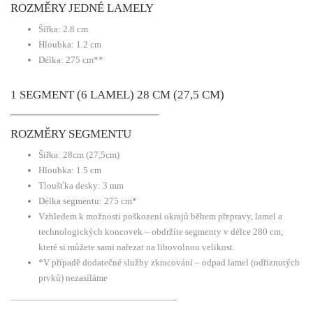
ROZMĚRY JEDNÉ LAMELY
Šířka: 2.8 cm
Hloubka: 1.2 cm
Délka: 275 cm**
1 SEGMENT (6 LAMEL) 28 CM (27,5 CM)
————————————–
ROZMĚRY SEGMENTU
Šířka: 28cm (27,5cm)
Hloubka: 1.5 cm
Tloušťka desky: 3 mm
Délka segmentu: 275 cm*
Vzhledem k možnosti poškození okrajů během přepravy, lamel a
technologických koncovek – obdržíte segmenty v délce 280 cm,
které si můžete sami nařezat na libovolnou velikost.
*V případě dodatečné služby zkracování – odpad lamel (odříznutých
prvků) nezasíláme
——————————————————-