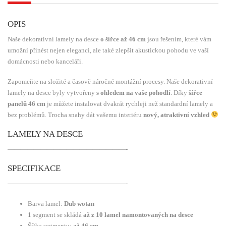
OPIS
Naše dekorativní lamely na desce
o šířce až 46 cm
jsou řešením, které vám
umožní přinést nejen eleganci, ale také zlepšit akustickou pohodu ve vaší
domácnosti nebo kanceláři.
Zapomeňte na složité a časově náročné montážní procesy. Naše dekorativní
lamely na desce byly vytvořeny
s ohledem na vaše pohodlí
. Díky
šířce
panelů 46 cm
je můžete instalovat dvakrát rychleji než standardní lamely a
bez problémů. Trocha snahy dát vašemu interiéru
nový, atraktivní vzhled
LAMELY NA DESCE
——————————————————-
SPECIFIKACE
——————————————————-
Barva lamel:
Dub wotan
1 segment se skládá
až
z 10 lamel namontovaných na desce
Šířka segmentu:
až
46 cm