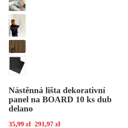
Nástěnná lišta dekorativní
panel na BOARD 10 ks dub
delano
Zakres cen: od 35,99 zł do 291,97 zł
35,99
zł
291,97
zł
–