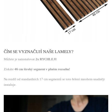
ČÍM SE VYZNAČUJÍ NAŠE LAMELY?
Můžete je nainstalovat
2x RYCHLEJI
Získáte
46 cm široký segment v plném rozsahu!
Na rozdíl od standardních 17 cm segmentů se toto řešení mnohem snadněji
instaluje.