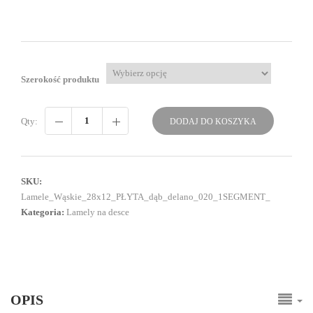
Szerokość produktu
Qty:
DODAJ DO KOSZYKA
SKU:
Lamele_Wąskie_28x12_PŁYTA_dąb_delano_020_1SEGMENT_
Kategoria:
Lamely na desce
OPIS