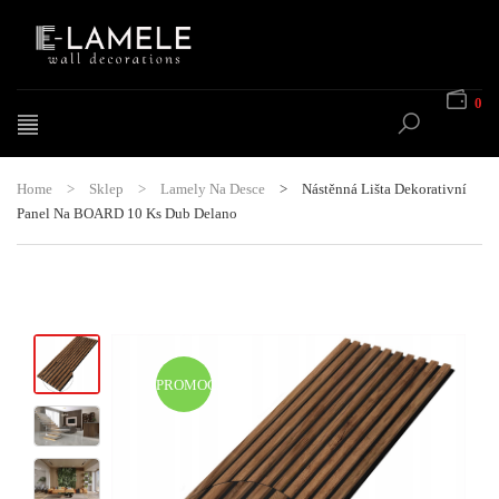
0
Home
>
Sklep
>
Lamely Na Desce
>
Nástěnná Lišta Dekorativní
Panel Na BOARD 10 Ks Dub Delano
PROMOCJA!