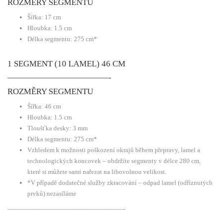
ROZMĚRY SEGMENTU
Šířka: 17 cm
Hloubka: 1.5 cm
Délka segmentu: 275 cm*
1 SEGMENT (10 LAMEL) 46 CM
————————————-
ROZMĚRY SEGMENTU
Šířka: 46 cm
Hloubka: 1.5 cm
Tloušťka desky: 3 mm
Délka segmentu: 275 cm*
Vzhledem k možnosti poškození okrajů během přepravy, lamel a
technologických koncovek – obdržíte segmenty v délce 280 cm,
které si můžete sami nařezat na libovolnou velikost.
*V případě dodatečné služby zkracování – odpad lamel (odříznutých
prvků) nezasíláme
——————————————————-