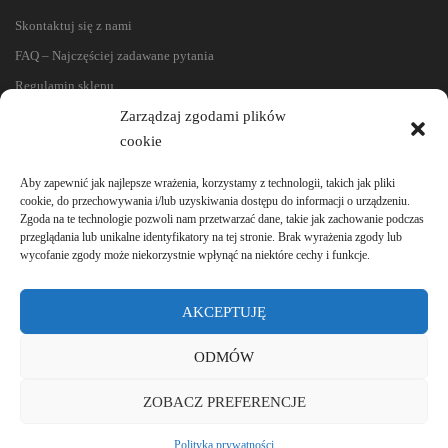
Skontaktuj się z nami
FAQ – Najczęściej zadawane pytania
Regulamin sklepu
Zarządzaj zgodami plików
Reklamacje i zwroty
cookie
Polityka prywatności
Aby zapewnić jak najlepsze wrażenia, korzystamy z technologii, takich jak pliki
cookie, do przechowywania i/lub uzyskiwania dostępu do informacji o urządzeniu.
Zgoda na te technologie pozwoli nam przetwarzać dane, takie jak zachowanie podczas
przeglądania lub unikalne identyfikatory na tej stronie. Brak wyrażenia zgody lub
wycofanie zgody może niekorzystnie wpłynąć na niektóre cechy i funkcje.
AKCEPTUJĘ
ODMÓW
ZOBACZ PREFERENCJE
© 2020-2024 e-lamele. Wszystkie prawa zastrzeżone.
Polityka prywatności