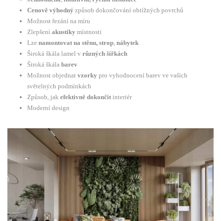
Cenově výhodný
způsob dokončování obtížných povrchů
Možnost řezání na míru
Zlepšení
akustiky
místnosti
Lze
namontovat na stěnu, strop
,
nábytek
Široká škála lamel v
různých šířkách
Široká škála
barev
Možnost objednat
vzorky
pro vyhodnocení barev ve vašich
světelných podmínkách
Způsob, jak
efektivně dokončit
interiér
Moderní design