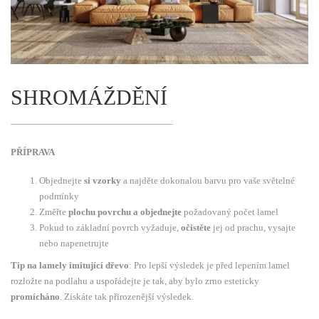
SHROMÁŽDĚNÍ
—————————————————–
PŘÍPRAVA
Objednejte
si vzorky
a najděte dokonalou barvu pro vaše světelné
podmínky
Změřte
plochu povrchu a objednejte
požadovaný počet lamel
Pokud to základní povrch vyžaduje,
očistěte
jej od prachu, vysajte
nebo napenetrujte
Tip na lamely imitující dřevo
: Pro lepší výsledek je před lepením lamel
rozložte na podlahu a uspořádejte je tak, aby bylo zrno esteticky
promícháno
. Získáte tak přirozenější výsledek.