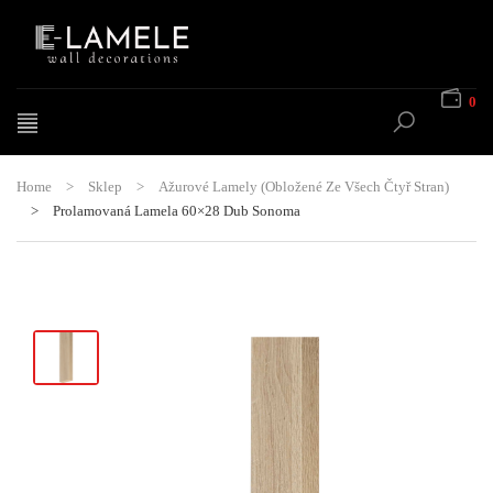
0
Home
>
Sklep
>
Ažurové Lamely (obložené Ze Všech Čtyř Stran)
>
Prolamovaná Lamela 60×28 Dub Sonoma