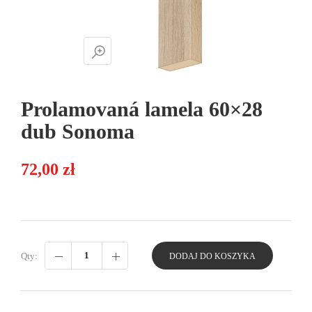
Prolamovaná lamela 60×28
dub Sonoma
72,00
zł
Qty:
DODAJ DO KOSZYKA