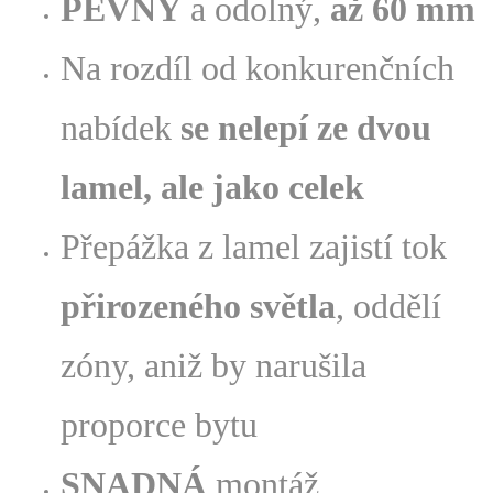
PEVNÝ
a odolný,
až 60 mm
Na rozdíl od konkurenčních
nabídek
se nelepí ze dvou
lamel, ale jako celek
Přepážka z lamel zajistí tok
přirozeného světla
, oddělí
zóny, aniž by narušila
proporce bytu
SNADNÁ
montáž