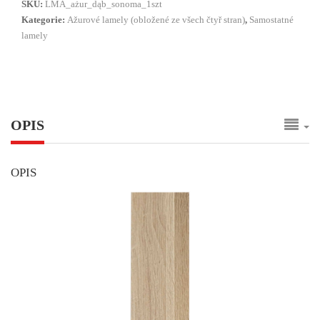
SKU:
LMA_ażur_dąb_sonoma_1szt
Kategorie:
Ažurové lamely (obložené ze všech čtyř stran)
,
Samostatné
lamely
OPIS
OPIS