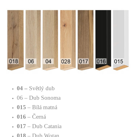
04 –
Světlý dub
06 – Dub Sonoma
015
– Bílá matná
016
– Černá
017
– Dub Catania
018
– Dub Wotan