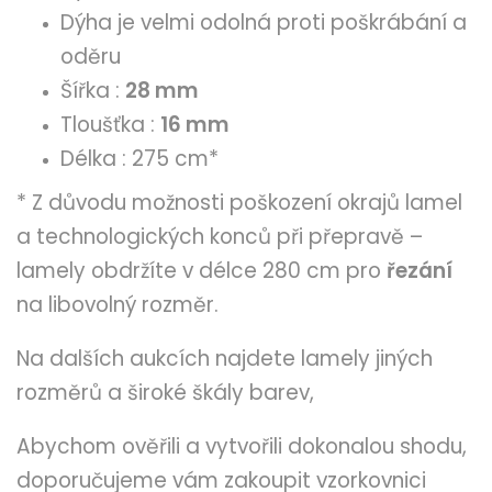
Dýha je velmi odolná proti poškrábání a
oděru
Šířka :
28 mm
Tloušťka :
16 mm
Délka : 275 cm*
* Z důvodu možnosti poškození okrajů lamel
a technologických konců při přepravě –
lamely obdržíte v délce 280 cm pro
řezání
na libovolný rozměr.
Na dalších aukcích najdete lamely jiných
rozměrů a široké škály barev,
Abychom ověřili a vytvořili dokonalou shodu,
doporučujeme vám zakoupit vzorkovnici