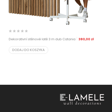
Dekorativní stěnové latě 3 m dub Catania
380,00
zł
DODAJ DO KOSZYKA