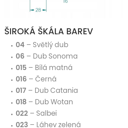
ŠIROKÁ ŠKÁLA BAREV
04
– Světlý dub
06
– Dub Sonoma
015
– Bílá matná
016
– Černá
017
– Dub Catania
018
– Dub Wotan
022
– Salbei
023
– Láhev zelená