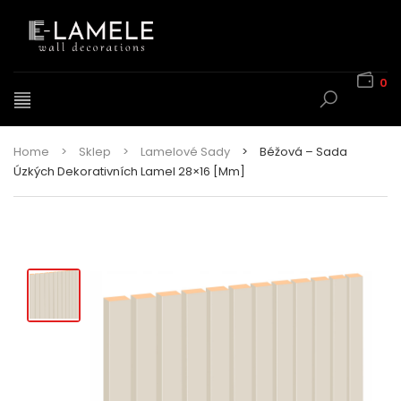
0
Home
>
Sklep
>
Lamelové Sady
>
Béžová – Sada
Úzkých Dekorativních Lamel 28×16 [mm]