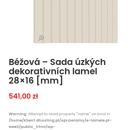
Béžová – Sada úzkých
dekorativních lamel
28×16 [mm]
541,00
zł
Warning
: Attempt to read property "name" on bool in
/home/klient.dhosting.pl/oprawiamy/e-lamele.pl-
wee3/public_html/wp-