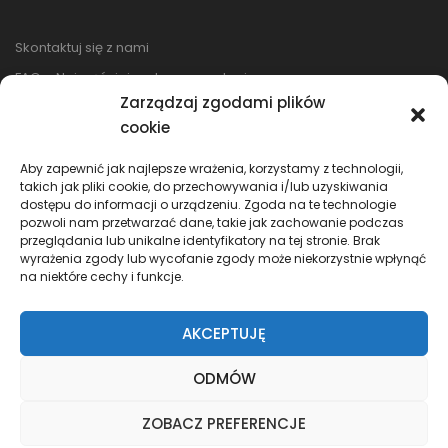
Skontaktuj się z nami
FAQ – Najczęściej zadawane pytania
Zarządzaj zgodami plików
Regulamin sklepu
cookie
Reklamacje i zwroty
Polityka prywatności
Aby zapewnić jak najlepsze wrażenia, korzystamy z technologii,
takich jak pliki cookie, do przechowywania i/lub uzyskiwania
dostępu do informacji o urządzeniu. Zgoda na te technologie
pozwoli nam przetwarzać dane, takie jak zachowanie podczas
przeglądania lub unikalne identyfikatory na tej stronie. Brak
wyrażenia zgody lub wycofanie zgody może niekorzystnie wpłynąć
na niektóre cechy i funkcje.
AKCEPTUJĘ
ODMÓW
ZOBACZ PREFERENCJE