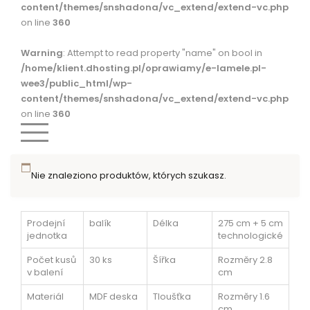
content/themes/snshadona/vc_extend/extend-vc.php
on line
360
Warning
: Attempt to read property "name" on bool in
/home/klient.dhosting.pl/oprawiamy/e-lamele.pl-
wee3/public_html/wp-
content/themes/snshadona/vc_extend/extend-vc.php
on line
360
Nie znaleziono produktów, których szukasz.
Prodejní
balík
Délka
275 cm + 5 cm
jednotka
technologické
Počet kusů
30 ks
Šířka
Rozměry 2.8
v balení
cm
Materiál
MDF deska
Tloušťka
Rozměry 1.6
cm