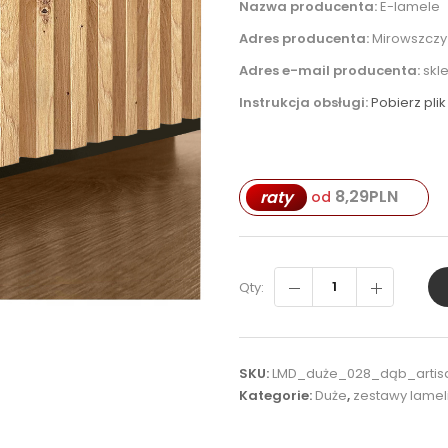
Nazwa producenta:
E-lamele
Adres producenta:
Mirowszczyz
Adres e-mail producenta:
skl
Instrukcja obsługi:
Pobierz plik
8,29
PLN
raty
od
Qty:
SKU:
LMD_duże_028_dąb_artisa
Kategorie:
Duże
,
zestawy lamel