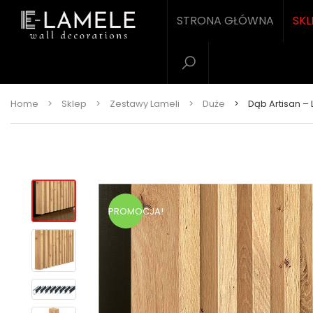
STRONA GŁÓWNA
SKL
Home
>
Sklep
>
Zestawy Lameli
>
Duże
>
Dąb Artisan –
PROMOCJA!