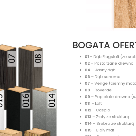
BOGATA OFER
01
– Dąb Flagstaff (ze sr
02
– Postarzane drewno
04
– Jasny dąb
06
– Dąb sonoma
07
– Venge (ciemny matow
08
– Roverde
09
– Popielate drewno (s
011
– Loft
012
– Caspio
013
– Złoty ze strukturą
014
– Srebro ze strukturą
015
– Biały mat