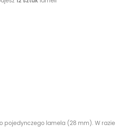
ujesz
12 sztuk
lameli
o pojedynczego lamela (28 mm). W razie