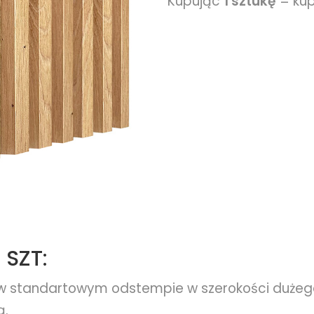
Kupując
1 sztukę
= kup
 SZT:
w standartowym odstempie w szerokości dużeg
ą.