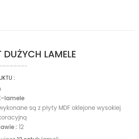
T DUŻYCH LAMELE
———————–
KTU :
n
E-lamele
 wykonane są z płyty MDF oklejone wysokiej
ekoracyjną
tawie :
12