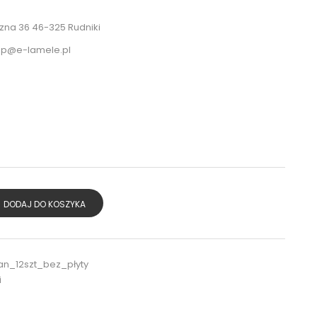
na 36 46-325 Rudniki
ep@e-lamele.pl
DODAJ DO KOSZYKA
n_12szt_bez_płyty
i