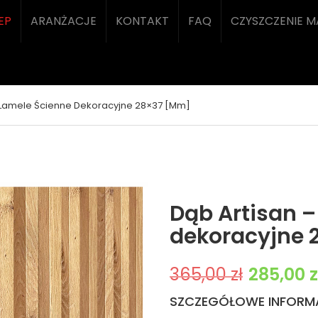
EP
ARANŻACJE
KONTAKT
FAQ
CZYSZCZENIE 
 Lamele Ścienne Dekoracyjne 28×37 [mm]
Dąb Artisan –
dekoracyjne
Pierwotna cena 
365,00
zł
285,00
z
SZCZEGÓŁOWE INFORM