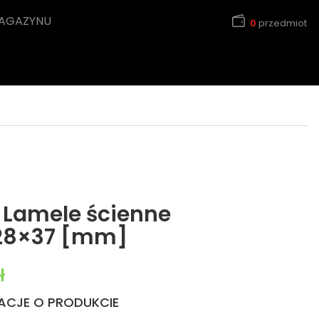
MAGAZYNU
0
przedmiot
 Lamele ścienne
 28×37 [mm]
wynosiła: 365,00 zł.
Aktualna cena wynosi: 285,00 zł.
ł
ACJE O PRODUKCIE