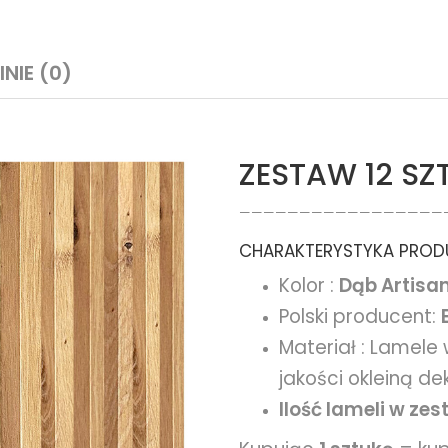
INIE (0)
ZESTAW 12 SZ
—————————————————
CHARAKTERYSTYKA PRODU
Kolor :
Dąb Artisa
Polski producent:
Materiał : Lamele
jakości okleiną d
Ilość lameli w zes