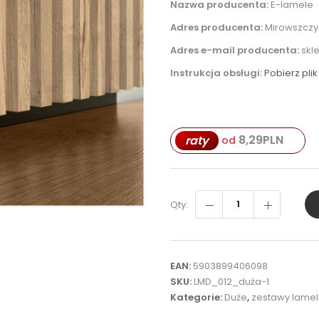
Nazwa producenta:
E-lamele
Adres producenta:
Mirowszczyz
Adres e-mail producenta:
skl
Instrukcja obsługi:
Pobierz plik
8,29
PLN
raty
od
Qty:
EAN:
5903899406098
SKU:
LMD_012_duża-1
Kategorie:
Duże
,
zestawy lamel