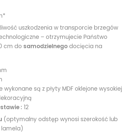
m*
liwość uszkodzenia w transporcie brzegów
echnologiczne – otrzymujecie Państwo
80 cm do
samodzielnego
docięcia na
 mm
m
le wykonane są z płyty MDF oklejone wysokiej
 dekoracyjną
estawie :
12
u
(optymalny odstęp wynosi szerokość lub
 lamela)