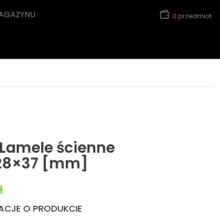
MAGAZYNU
0
przedmiot
 Lamele ścienne
 28×37 [mm]
wynosiła: 324,48 zł.
Aktualna cena wynosi: 285,00 zł.
ł
ACJE O PRODUKCIE