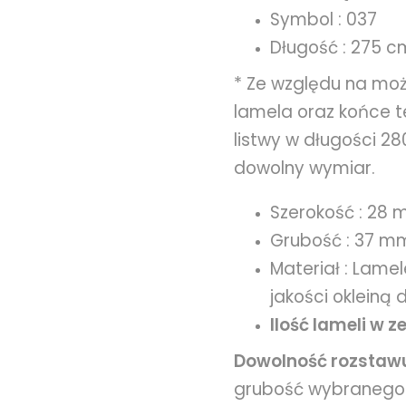
Symbol : 037
Długość : 275 c
* Ze względu na moż
lamela oraz końce t
listwy w długości 2
dowolny wymiar.
Szerokość : 28
Grubość : 37 m
Materiał : Lame
jakości okleiną
Ilość lameli w z
Dowolność rozstaw
grubość wybranego