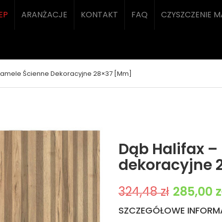
EP
ARANŻACJE
KONTAKT
FAQ
CZYSZCZENIE 
 Lamele Ścienne Dekoracyjne 28×37 [mm]
Dąb Halifax –
dekoracyjne
Pierwotna cena 
324,48
zł
285,00
z
SZCZEGÓŁOWE INFORM