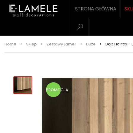
STRONA GŁÓWNA
SKL
Home
>
Sklep
>
Zestawy Lameli
>
Duże
>
Dąb Halifax –
PROMOCJA!