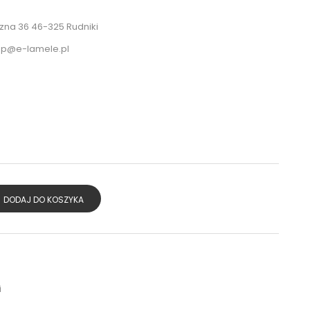
na 36 46-325 Rudniki
ep@e-lamele.pl
DODAJ DO KOSZYKA
i