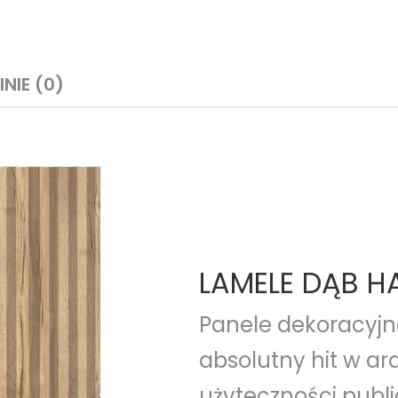
INIE (0)
LAMELE DĄB HA
Panele dekoracyjn
absolutny hit w ara
użyteczności publi