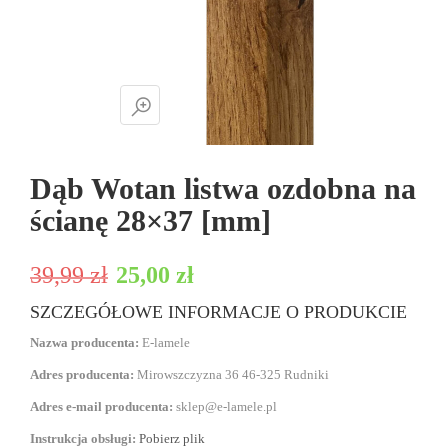
Dąb Wotan listwa ozdobna na
ścianę 28×37 [mm]
Pierwotna cena wynosiła: 39,99 zł.
Aktualna cena wynosi: 25,00 zł.
39,99
zł
25,00
zł
SZCZEGÓŁOWE INFORMACJE O PRODUKCIE
Nazwa producenta:
E-lamele
Adres producenta:
Mirowszczyzna 36 46-325 Rudniki
Adres e-mail producenta:
sklep@e-lamele.pl
Instrukcja obsługi:
Pobierz plik