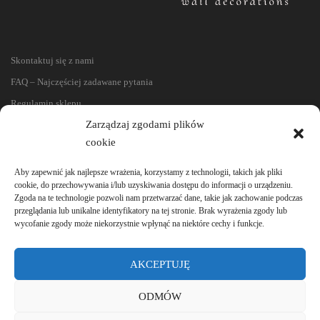
Skontaktuj się z nami
FAQ – Najczęściej zadawane pytania
Regulamin sklepu
Zarządzaj zgodami plików
Reklamacje i zwroty
cookie
Polityka prywatności
Aby zapewnić jak najlepsze wrażenia, korzystamy z technologii, takich jak pliki
cookie, do przechowywania i/lub uzyskiwania dostępu do informacji o urządzeniu.
Zgoda na te technologie pozwoli nam przetwarzać dane, takie jak zachowanie podczas
przeglądania lub unikalne identyfikatory na tej stronie. Brak wyrażenia zgody lub
wycofanie zgody może niekorzystnie wpłynąć na niektóre cechy i funkcje.
AKCEPTUJĘ
ODMÓW