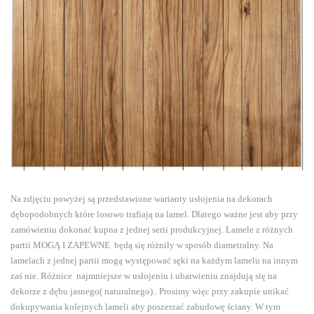
Na zdjęciu powyżej są przedstawione warianty usłojenia na dekorach
dębopodobnych które losowo trafiają na lamel. Dlatego ważne jest aby przy
zamówieniu dokonać kupna z jednej serii produkcyjnej. Lamele z różnych
partii MOGĄ I ZAPEWNE będą się różniły w sposób diametralny. Na
lamelach z jednej partii mogą występować sęki na każdym lamelu na innym
zaś nie. Różnice najmniejsze w usłojeniu i ubarwieniu znajdują się na
dekorze z dębu jasnego( naturalnego) . Prosimy więc przy zakupie unikać
dokupywania kolejnych lameli aby poszerzać zabudowę ściany. W tym