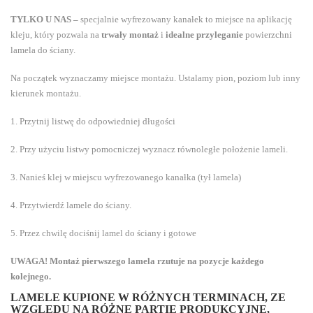
TYLKO U NAS –
specjalnie wyfrezowany kanałek to miejsce na aplikację
kleju, który pozwala na
trwały montaż
i
idealne przyleganie
powierzchni
lamela do ściany.
Na początek wyznaczamy miejsce montażu. Ustalamy pion, poziom lub inny
kierunek montażu.
1. Przytnij listwę do odpowiedniej długości
2. Przy użyciu listwy pomocniczej wyznacz równoległe położenie lameli.
3. Nanieś klej w miejscu wyfrezowanego kanałka (tył lamela)
4. Przytwierdź lamele do ściany.
5. Przez chwilę dociśnij lamel do ściany i gotowe
UWAGA! Montaż pierwszego lamela rzutuje na pozycje każdego
kolejnego.
LAMELE KUPIONE W RÓŻNYCH TERMINACH, ZE
WZGLĘDU NA RÓŻNE PARTIE PRODUKCYJNE,