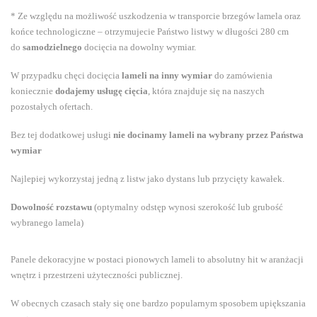
* Ze względu na możliwość uszkodzenia w transporcie brzegów lamela oraz
końce technologiczne – otrzymujecie Państwo listwy w długości 280 cm
do
samodzielnego
docięcia na dowolny wymiar.
W przypadku chęci docięcia
lameli na inny wymiar
do zamówienia
koniecznie
dodajemy usługę cięcia
, która znajduje się na naszych
pozostałych ofertach.
Bez tej dodatkowej usługi
nie docinamy lameli na wybrany przez Państwa
wymiar
Najlepiej wykorzystaj jedną z listw jako dystans lub przycięty kawałek.
Dowolność rozstawu
(optymalny odstęp wynosi szerokość lub grubość
wybranego lamela)
Panele dekoracyjne w postaci pionowych lameli to absolutny hit w aranżacji
wnętrz i przestrzeni użyteczności publicznej.
W obecnych czasach stały się one bardzo popularnym sposobem upiększania