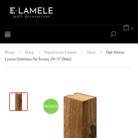
0
Home
>
Sklep
>
Pojedyncze Lamele
>
Duże
>
Dąb Wotan
Listwa Ozdobna Na Ścianę 28×37 [mm]
PROMOCJA!