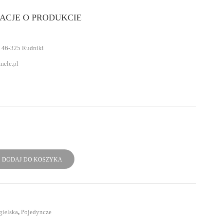
ACJE O PRODUKCIE
 46-325 Rudniki
mele.pl
DODAJ DO KOSZYKA
gielska
,
Pojedyncze