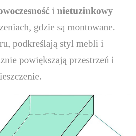
owoczesność
i
nietuzinkowy
eniach, gdzie są montowane.
u, podkreślają styl mebli i
znie powiększają przestrzeń i
eszczenie.