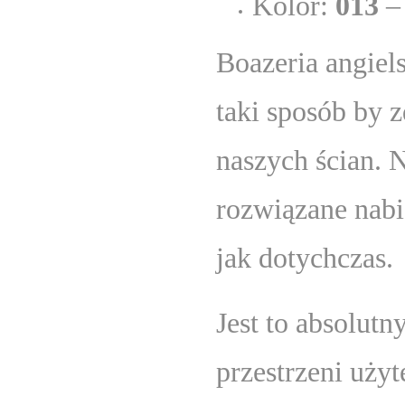
Kolor:
013
– 
Boazeria angiel
taki sposób by z
naszych ścian. 
rozwiązane nabi
jak dotychczas.
Jest to absolutn
przestrzeni użyt