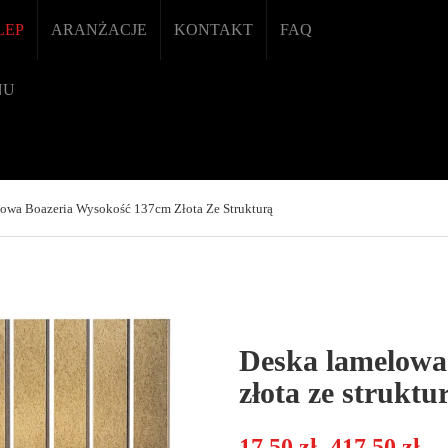
LEP
ARANŻACJE
KONTAKT
FAQ
NU
owa Boazeria Wysokość 137cm Złota Ze Strukturą
Deska lamelowa
złota ze struktu
Zakre
17,50
zł
417,50
zł