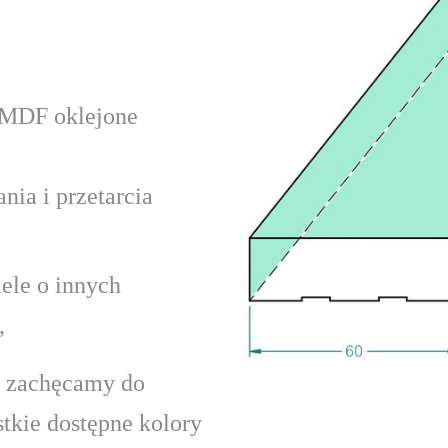
y MDF oklejone
nia i przetarcia
ele o innych
,
a zachęcamy do
tkie dostępne kolory