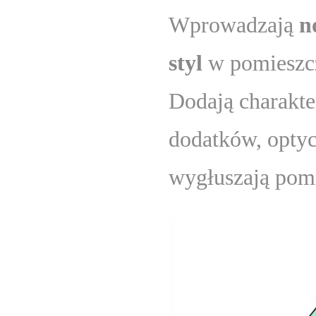
Wprowadzają
n
styl
w pomieszcz
Dodają charakter
dodatków, optyc
wygłuszają pomi