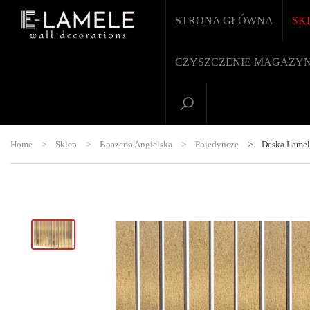
STRONA GŁÓWNA
SK
CZYSZCZENIE MAGAZY
Home
>
Sklep
>
Boazeria Angielska
>
Pojedyncze
>
Deska Lamel