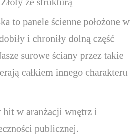
Złoty ze strukturą
ska to panele ścienne położone w
dobiły i chroniły dolną część
Nasze surowe ściany przez takie
erają całkiem innego charakteru
y hit w aranżacji wnętrz i
eczności publicznej.