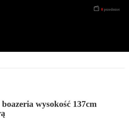
0
przedmiot
 boazeria wysokość 137cm
rą
s cen: od 17,50 zł do 417,50 zł