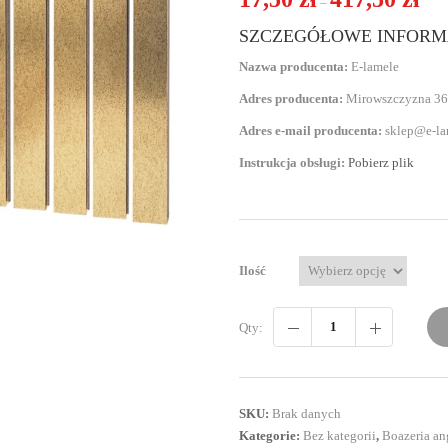
–
SZCZEGÓŁOWE INFORM
Nazwa producenta:
E-lamele
Adres producenta:
Mirowszczyzna 36
Adres e-mail producenta:
sklep@e-la
Instrukcja obsługi:
Pobierz plik
Ilość
Qty:
SKU:
Brak danych
Kategorie:
Bez kategorii
,
Boazeria an