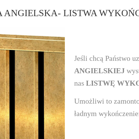
A ANGIELSKA- LISTWA WYKOŃ
Jeśli chcą Państwo u
ANGIELSKIEJ
wyst
nas
LISTWĘ WYK
Umożliwi to zamonto
ładnym wykończenie