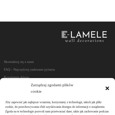
Skontaktuj się z nami
FAQ – Najczęściej zadawane pytania
Regulamin sklepu
Zarządzaj zgodami plików
Reklamacje i zwroty
cookie
Polityka prywatności
Aby zapewnić jak najlepsze wrażenia, korzystamy z technologii, takich jak pliki
cookie, do przechowywania i/lub uzyskiwania dostępu do informacji o urządzeniu.
Zgoda na te technologie pozwoli nam przetwarzać dane, takie jak zachowanie podczas