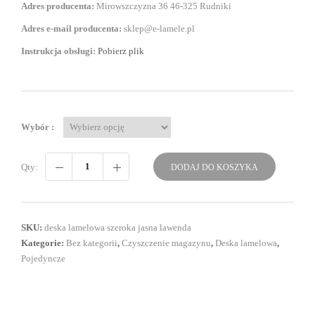
Adres producenta:
Mirowszczyzna 36 46-325 Rudniki
Adres e-mail producenta:
sklep@e-lamele.pl
Instrukcja obsługi:
Pobierz plik
Wybór :
Qty:
DODAJ DO KOSZYKA
SKU:
deska lamelowa szeroka jasna lawenda
Kategorie:
Bez kategorii
,
Czyszczenie magazynu
,
Deska lamelowa
,
Pojedyncze