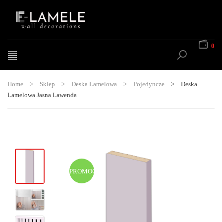
0
Home
>
Sklep
>
Deska Lamelowa
>
Pojedyncze
>
Deska
Lamelowa Jasna Lawenda
PROMOCJA!