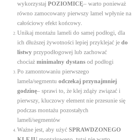
wykorzystaj
POZIOMICĘ
– warto ponieważ
równo zamocowany pierwszy lamel wpłynie na
całościowy efekt końcowy.
Unikaj montażu lameli do samej podłogi, dla
ich dłuższej żywotności lepiej przyklejać je
do
listwy
przypodłogowej lub zachować
chociaż
minimalny dystans
od podłogi
Po zamontowaniu pierwszego
lamela/segmentu
odczekaj przynajmniej
godzinę
– sprawi to, że klej zdąży związać i
pierwszy, kluczowy element nie przesunie się
podczas montażu pozostałych
lameli/segmentów
Ważne jest, aby użyć
SPRAWDZONEGO
KLEJU
montażowego, tutaj nie warto