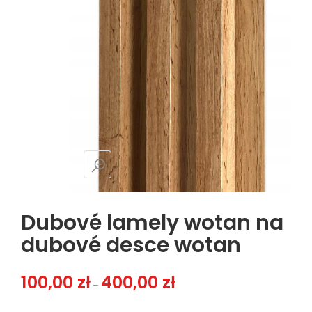
Dubové lamely wotan na
dubové desce wotan
Zakres cen: od 100,00 zł do 400
100,00
zł
400,00
zł
–