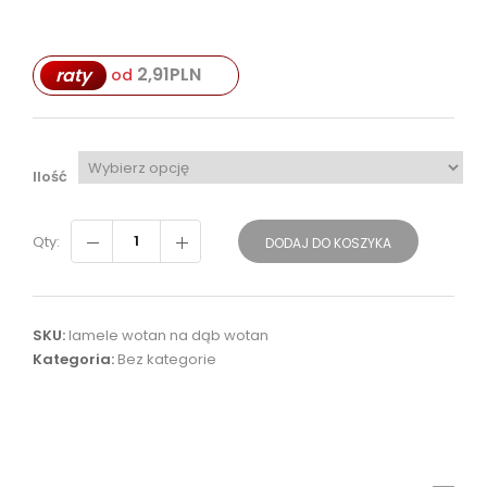
2,91
PLN
raty
od
Ilość
Qty:
DODAJ DO KOSZYKA
SKU:
lamele wotan na dąb wotan
Kategoria:
Bez kategorie