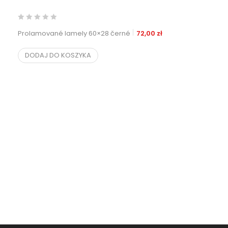
Prolamované lamely 60×28 černé
72,00
zł
DODAJ DO KOSZYKA