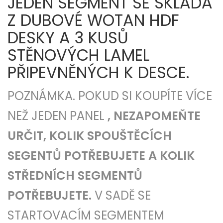
JEDEN SEGMENT SE SKLÁDÁ
Z DUBOVÉ WOTAN HDF
DESKY A 3 KUSŮ
STĚNOVÝCH LAMEL
PŘIPEVNĚNÝCH K DESCE.
POZNÁMKA. POKUD SI KOUPÍTE VÍCE
NEŽ JEDEN PANEL
, NEZAPOMEŇTE
URČIT, KOLIK SPOUŠTĚCÍCH
SEGENTŮ POTŘEBUJETE A KOLIK
STŘEDNÍCH SEGMENTŮ
POTŘEBUJETE.
V SADĚ SE
STARTOVACÍM SEGMENTEM