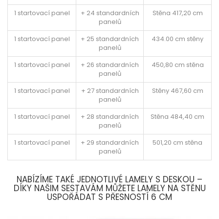
1 startovací panel
+ 24 standardních
Stěna 417,20 cm
panelů
1 startovací panel
+ 25 standardních
434.00 cm stěny
panelů
1 startovací panel
+ 26 standardních
450,80 cm stěna
panelů
1 startovací panel
+ 27 standardních
Stěny 467,60 cm
panelů
1 startovací panel
+ 28 standardních
Stěna 484,40 cm
panelů
1 startovací panel
+ 29 standardních
501,20 cm stěna
panelů
NABÍZÍME TAKÉ JEDNOTLIVÉ LAMELY S DESKOU –
DÍKY NAŠIM SESTAVÁM MŮŽETE LAMELY NA STĚNU
USPOŘÁDAT S PŘESNOSTÍ 6 CM