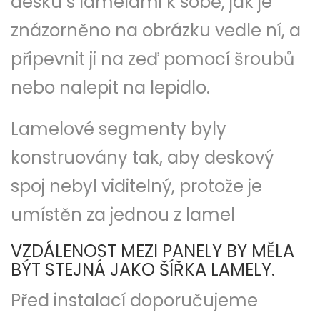
desku s lamelami k sobě, jak je
znázorněno na obrázku vedle ní, a
připevnit ji na zeď pomocí šroubů
nebo nalepit na lepidlo.
Lamelové segmenty byly
konstruovány tak, aby deskový
spoj nebyl viditelný, protože je
umístěn za jednou z lamel
VZDÁLENOST MEZI PANELY BY MĚLA
BÝT STEJNÁ JAKO ŠÍŘKA LAMELY.
Před instalací doporučujeme