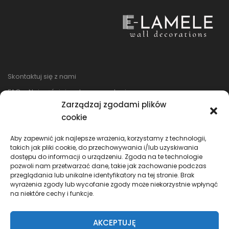
Skontaktuj się z nami
FAQ – Najczęściej zadawane pytania
Zarządzaj zgodami plików
Regulamin sklepu
cookie
Reklamacje i zwroty
Polityka prywatności
Aby zapewnić jak najlepsze wrażenia, korzystamy z technologii,
takich jak pliki cookie, do przechowywania i/lub uzyskiwania
dostępu do informacji o urządzeniu. Zgoda na te technologie
pozwoli nam przetwarzać dane, takie jak zachowanie podczas
przeglądania lub unikalne identyfikatory na tej stronie. Brak
wyrażenia zgody lub wycofanie zgody może niekorzystnie wpłynąć
na niektóre cechy i funkcje.
AKCEPTUJĘ