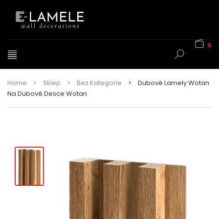
0
Home
>
Sklep
>
Bez Kategorie
>
Dubové Lamely Wotan
Na Dubové Desce Wotan