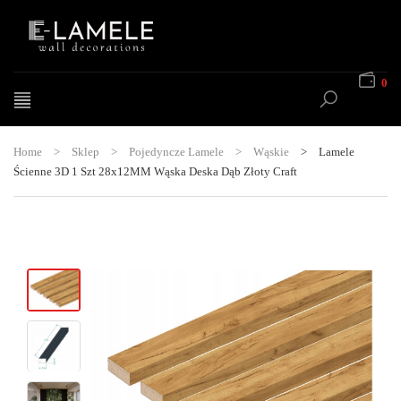
0
Home
>
Sklep
>
Pojedyncze Lamele
>
Wąskie
>
Lamele
Ścienne 3D 1 Szt 28x12MM Wąska Deska Dąb Złoty Craft