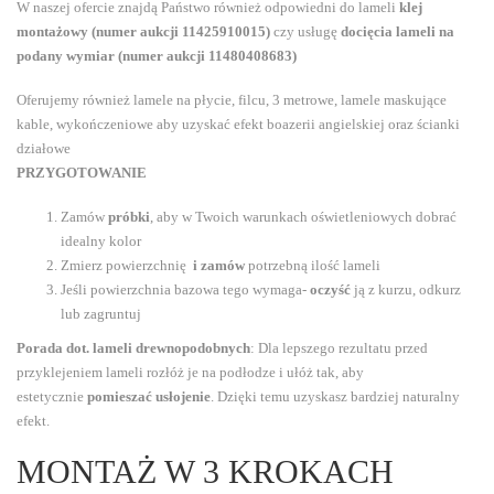
W naszej ofercie znajdą Państwo również odpowiedni do lameli
klej
montażowy (numer aukcji 11425910015)
czy usługę
docięcia lameli na
podany wymiar (numer aukcji 11480408683)
Oferujemy również lamele na płycie, filcu, 3 metrowe, lamele maskujące
kable, wykończeniowe aby uzyskać efekt boazerii angielskiej oraz ścianki
działowe
PRZYGOTOWANIE
Zamów
próbki
, aby w Twoich warunkach oświetleniowych dobrać
idealny kolor
Zmierz powierzchnię
i zamów
potrzebną ilość lameli
Jeśli powierzchnia bazowa tego wymaga-
oczyść
ją z kurzu, odkurz
lub zagruntuj
Porada dot. lameli drewnopodobnych
: Dla lepszego rezultatu przed
przyklejeniem lameli rozłóż je na podłodze i ułóż tak, aby
estetycznie
pomieszać usłojenie
. Dzięki temu uzyskasz bardziej naturalny
efekt.
MONTAŻ W 3 KROKACH