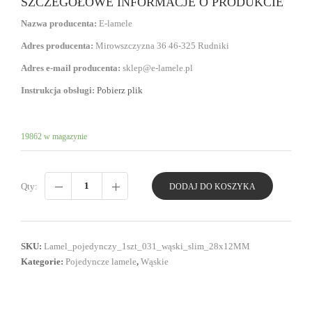
SZCZEGÓŁOWE INFORMACJE O PRODUKCIE
Nazwa producenta:
E-lamele
Adres producenta:
Mirowszczyzna 36 46-325 Rudniki
Adres e-mail producenta:
sklep@e-lamele.pl
Instrukcja obsługi:
Pobierz plik
19862 w magazynie
Qty:
DODAJ DO KOSZYKA
SKU:
Lamel_pojedynczy_1szt_031_wąski_slim_28x12MM
Kategorie:
Pojedyncze lamele
,
Wąskie