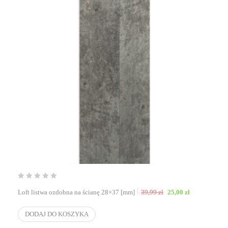
Pierwotna cena wynosił
Aktualna cen
Loft listwa ozdobna na ścianę 28×37 [mm]
39,99
zł
25,00
zł
DODAJ DO KOSZYKA