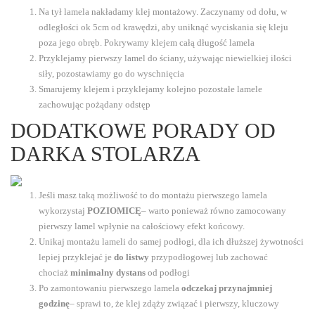
Na tył lamela nakładamy klej montażowy. Zaczynamy od dołu, w
odległości ok 5cm od krawędzi, aby uniknąć wyciskania się kleju
poza jego obręb. Pokrywamy klejem całą długość lamela
Przyklejamy pierwszy lamel do ściany, używając niewielkiej ilości
siły, pozostawiamy go do wyschnięcia
Smarujemy klejem i przyklejamy kolejno pozostałe lamele
zachowując pożądany odstęp
DODATKOWE PORADY OD
DARKA STOLARZA
Jeśli masz taką możliwość to do montażu pierwszego lamela
wykorzystaj
POZIOMICĘ
– warto ponieważ równo zamocowany
pierwszy lamel wpłynie na całościowy efekt końcowy.
Unikaj montażu lameli do samej podłogi, dla ich dłuższej żywotności
lepiej przyklejać je
do listwy
przypodłogowej lub zachować
chociaż
minimalny dystans
od podłogi
Po zamontowaniu pierwszego lamela
odczekaj przynajmniej
godzinę
– sprawi to, że klej zdąży związać i pierwszy, kluczowy