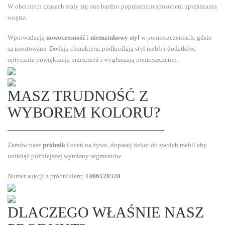
W obecnych czasach stały się one bardzo popularnym sposobem upiększania
wnętrz.
Wprowadzają
nowoczesność
i
nietuzinkowy styl
w pomieszczeniach, gdzie
są montowane. Dodają charakteru, podkreślają styl mebli i dodatków,
optycznie powiększają przestrzeń i wygłuszają pomieszczenie.
MASZ TRUDNOŚĆ Z
WYBOREM KOLORU?
——————————————————-
Zamów nasz
próbnik
i oceń na żywo, dopasuj dekor do swoich mebli aby
uniknąć późniejszej wymiany segmentów
Numer aukcji z próbnikiem:
1466128320
DLACZEGO WŁAŚNIE NASZ