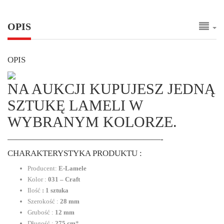
OPIS
OPIS
NA AUKCJI KUPUJESZ JEDNĄ
SZTUKĘ LAMELI W
WYBRANYM KOLORZE.
——————————————————-
CHARAKTERYSTYKA PRODUKTU :
Producent:
E-Lamele
Kolor :
031 – Craft
Ilość
: 1 sztuka
Szerokość :
28 mm
Grubość :
12 mm
Długość :
275 cm
*