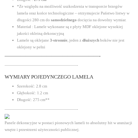
*Ze względu na możliwość uszkodzenia w transporcie brzegów
lamela oraz końce technologiczne – otrzymujecie Państwo listwy w
długości 280 cm do
samodzielnego
docięcia na dowolny wymiar.
Materiał : Lamele wykonane są z płyty MDF oklejone wysokiej
jakości okleiną dekoracyjną
Lamele są oklejane
3-stronnie
, jeden z
dłuższych
boków nie jest
oklejony w pełni
——————————————————-
——————————————————-
WYMIARY POJEDYNCZEGO LAMELA
Szerokość: 2.8 cm
Głębokość: 1.2 cm
Długość: 275 cm**
——————————————————-
Panele dekoracyjne w postaci pionowych lameli to absolutny hit w aranżacji
wnętrz i przestrzeni użyteczności publicznej.