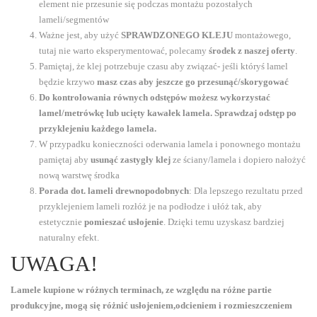
element nie przesunie się podczas montażu pozostałych
lameli/segmentów
Ważne jest, aby użyć
SPRAWDZONEGO KLEJU
montażowego,
tutaj nie warto eksperymentować, polecamy
środek z naszej oferty
.
Pamiętaj, że klej potrzebuje czasu aby związać- jeśli któryś lamel
będzie krzywo
masz czas aby jeszcze go przesunąć/skorygować
Do kontrolowania równych odstępów możesz wykorzystać
lamel/metrówkę lub ucięty kawałek lamela. Sprawdzaj odstęp po
przyklejeniu każdego lamela.
W przypadku konieczności oderwania lamela i ponownego montażu
pamiętaj aby
usunąć zastygły klej
ze ściany/lamela i dopiero nałożyć
nową warstwę środka
Porada dot. lameli drewnopodobnych
: Dla lepszego rezultatu przed
przyklejeniem lameli rozłóż je na podłodze i ułóż tak, aby
estetycznie
pomieszać usłojenie
. Dzięki temu uzyskasz bardziej
naturalny efekt.
UWAGA!
Lamele kupione w różnych terminach, ze względu na różne partie
produkcyjne, mogą się różnić usłojeniem,odcieniem i rozmieszczeniem