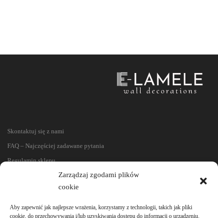
Skontaktuj się z nami
FAQ – Najczęściej zadawane pytania
Regulamin sklepu
Zarządzaj zgodami plików
Reklamacje i zwroty
cookie
Polityka prywatności
Aby zapewnić jak najlepsze wrażenia, korzystamy z technologii, takich jak pliki
cookie, do przechowywania i/lub uzyskiwania dostępu do informacji o urządzeniu.