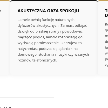
D
AKUSTYCZNA OAZA SPOKOJU
T
D
Lamele pełnią funkcję naturalnych
R
dyfuzorów akustycznych. Zamiast odbijać
g
dźwięk od płaskiej ściany i powodować
m
męczący pogłos, lamele rozpraszają go i
d
wyciszają pomieszczenie. Odczujesz to
ł
natychmiast podczas oglądania kina
w
domowego, słuchania muzyki czy ważnych
p
rozmów telefonicznych.
z