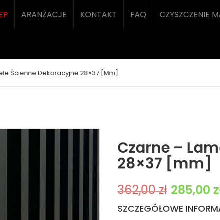
EP
ARANŻACJE
KONTAKT
FAQ
CZYSZCZENIE 
ele Ścienne Dekoracyjne 28×37 [mm]
Czarne – Lam
28×37 [mm]
Pierwotna cena w
362,00
zł
285,00
z
SZCZEGÓŁOWE INFORM