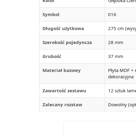
Kolor
Głęboka czer
Symbol
016
Długość użytkowa
275 cm (wysy
Szerokość pojedyncza
28 mm
Grubość
37 mm
Materiał bazowy
Płyta MDF + n
dekoracyjna
Zawartość zestawu
12 sztuk lame
Zalecany rozstaw
Dowolny (op