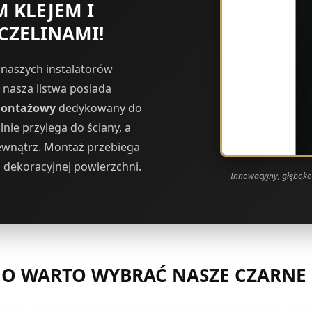
 KLEJEM I
CZELINAMI!
e naszych instalatorów
 nasza listwa posiada
montażowy
dedykowany do
alnie przylega do ściany, a
zewnątrz. Montaż przebiega
a dekoracyjnej powierzchni.
Innowacyjny, głębok
O WARTO WYBRAĆ NASZE CZARNE