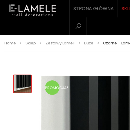
STRONA GŁÓWNA
SKL
Home
>
Sklep
>
Zestawy Lameli
>
Duże
>
Czarne – Lam
PROMOCJA!