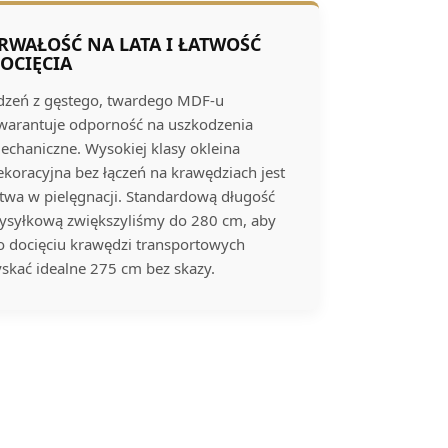
RWAŁOŚĆ NA LATA I ŁATWOŚĆ
OCIĘCIA
dzeń z gęstego, twardego MDF-u
warantuje odporność na uszkodzenia
echaniczne. Wysokiej klasy okleina
ekoracyjna bez łączeń na krawędziach jest
atwa w pielęgnacji. Standardową długość
ysyłkową zwiększyliśmy do 280 cm, aby
o docięciu krawędzi transportowych
yskać idealne 275 cm bez skazy.