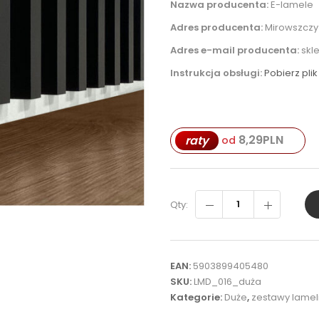
Nazwa producenta:
E-lamele
Adres producenta:
Mirowszczyz
Adres e-mail producenta:
skl
Instrukcja obsługi:
Pobierz plik
8,29
PLN
raty
od
Qty:
EAN:
5903899405480
SKU:
LMD_016_duża
Kategorie:
Duże
,
zestawy lamel