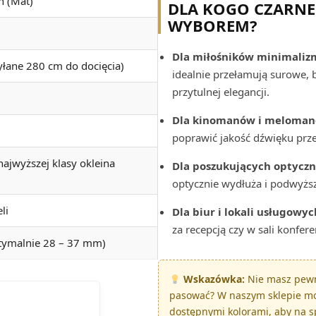
ń (Mat)
DLA KOGO CZARNE
WYBOREM?
Dla miłośników minimalizm
łane 280 cm do docięcia)
idealnie przełamują surowe, 
przytulnej elegancji.
Dla kinomanów i meloma
poprawić jakość dźwięku pr
ajwyższej klasy okleina
Dla poszukujących optyczn
optycznie wydłuża i podwyższ
li
Dla biur i lokali usługowyc
za recepcją czy w sali konfer
tymalnie 28 – 37 mm)
Wskazówka:
Nie masz pewno
pasować? W naszym sklepie m
dostępnymi kolorami, aby na 