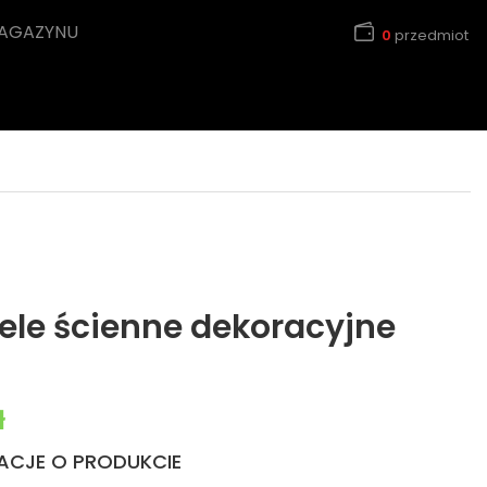
MAGAZYNU
0
przedmiot
ele ścienne dekoracyjne
ynosiła: 362,00 zł.
Aktualna cena wynosi: 285,00 zł.
ł
ACJE O PRODUKCIE