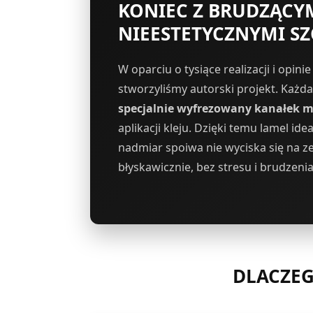
KONIEC Z BRUDZĄCYM
NIEESTETYCZNYMI SZ
W oparciu o tysiące realizacji i opini
stworzyliśmy autorski projekt. Każda
specjalnie wyfrezowany kanałek 
aplikacji kleju. Dzięki temu lamel ide
nadmiar spoiwa nie wyciska się na 
błyskawicznie, bez stresu i brudzeni
DLACZEG