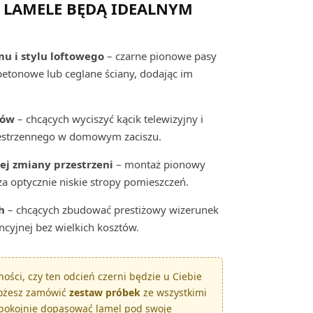
 LAMELE BĘDĄ IDEALNYM
u i stylu loftowego
– czarne pionowe pasy
betonowe lub ceglane ściany, dodając im
nów
– chcących wyciszyć kącik telewizyjny i
zestrzennego w domowym zaciszu.
ej zmiany przestrzeni
– montaż pionowy
a optycznie niskie stropy pomieszczeń.
h
– chcących zbudować prestiżowy wizerunek
encyjnej bez wielkich kosztów.
ści, czy ten odcień czerni będzie u Ciebie
ożesz zamówić
zestaw próbek
ze wszystkimi
spokojnie dopasować lamel pod swoje