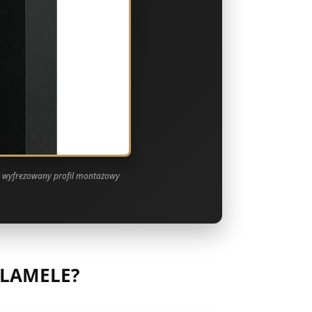
o wyfrezowany profil montażowy
 LAMELE?