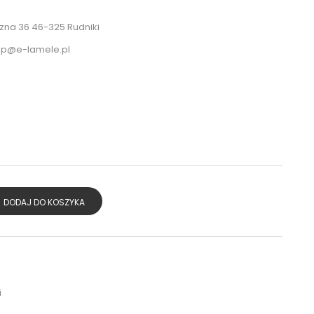
na 36 46-325 Rudniki
ep@e-lamele.pl
DODAJ DO KOSZYKA
i