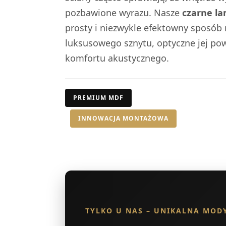
pozbawione wyrazu. Nasze
czarne la
prosty i niezwykle efektowny sposób 
luksusowego sznytu, optyczne jej po
komfortu akustycznego.
PREMIUM MDF
INNOWACJA MONTAŻOWA
TYLKO U NAS – UNIKALNA MOD