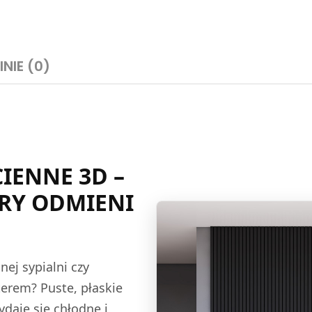
INIE (0)
IENNE 3D –
ÓRY ODMIENI
nej sypialni czy
erem? Puste, płaskie
ydaje się chłodne i