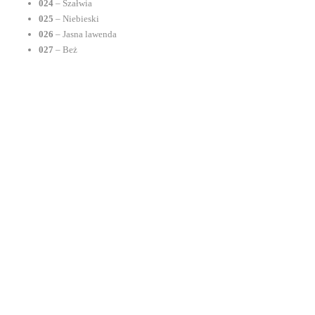
024
– Szałwia
025
– Niebieski
026
– Jasna lawenda
027
– Beż