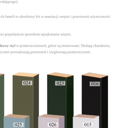
zedającego)
h lameli to absolutny hit w aranżacji wnętrz i przestrzeni użyteczności
rdzo popularnym sposobem upiększania wnętrz.
nkowy styl
w pomieszczeniach, gdzie są montowane. Dodają charakteru,
tycznie powiększają przestrzeń i wygłuszają pomieszczenie.