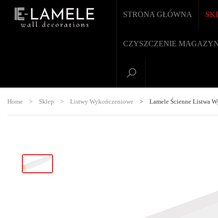
STRONA GŁÓWNA
SK
CZYSZCZENIE MAGAZY
Home
>
Sklep
>
Listwy Wykończeniowe
>
Lamele Ścienne Listwa W