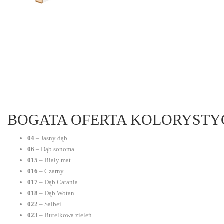
BOGATA OFERTA KOLORYST
04
– Jasny dąb
06
– Dąb sonoma
015
– Biały mat
016
– Czarny
017
– Dąb Catania
018
– Dąb Wotan
022
– Salbei
023
– Butelkowa zieleń