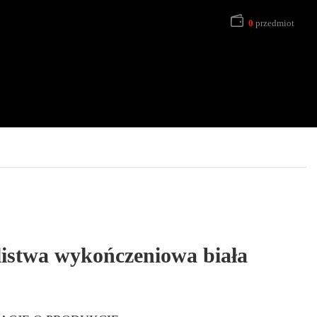
0
przedmiot
listwa wykończeniowa biała