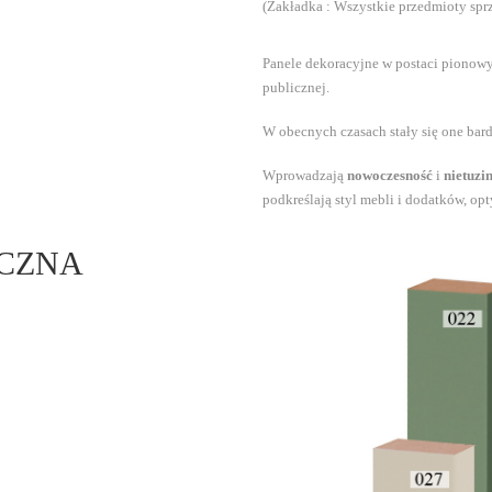
(Zakładka : Wszystkie przedmioty spr
Panele dekoracyjne w postaci pionowyc
publicznej.
W obecnych czasach stały się one ba
Wprowadzają
nowoczesność
i
nietuzi
podkreślają styl mebli i dodatków, op
YCZNA