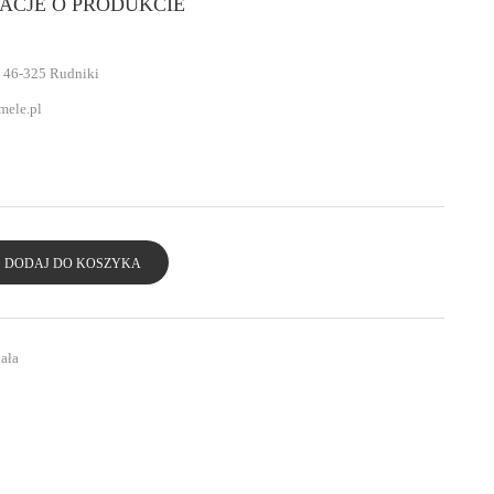
ACJE O PRODUKCIE
 46-325 Rudniki
mele.pl
DODAJ DO KOSZYKA
ała