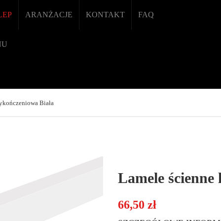
LEP
ARANŻACJE
KONTAKT
FAQ
NU
ykończeniowa Biała
Lamele ścienne 
66,50
zł