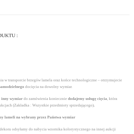
UKTU :
a w transporcie brzegów lamela oraz końce technologiczne – otrzymujecie
samodzielnego
docięcia na dowolny wymiar.
a inny wymiar
do zamówienia koniecznie
dodajemy usługę cięcia
, która
aukcjach (Zakładka : Wszystkie przedmioty sprzedającego)
.
my lameli na wybrany przez Państwa wymiar
a dekoru odsyłamy do nabycia wzornika kolorystycznego na innej aukcji