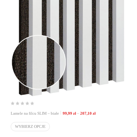
Zakres cen: od 99,99 zł 
Lamele na filcu SLIM – białe
99,99
zł
–
207,10
zł
WYBIERZ OPCJE