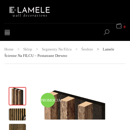
0
Home
>
Sklep
>
Segmenty Na Filcu
>
Średnie
>
Lamele
Ścienne Na FILCU – Postarzane Drewno
PROMOCJA!