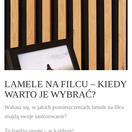
LAMELE NA FILCU – KIEDY
WARTO JE WYBRAĆ?
Wahasz się, w jakich pomieszczeniach lamele na filcu
znajdą swoje zastosowanie?
To bardzo proste – w każdym!