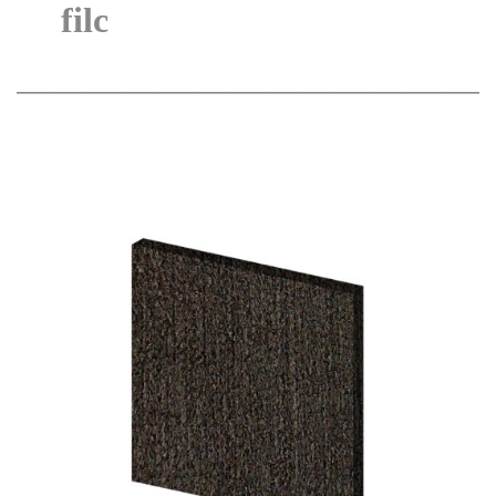
filc
——————————————