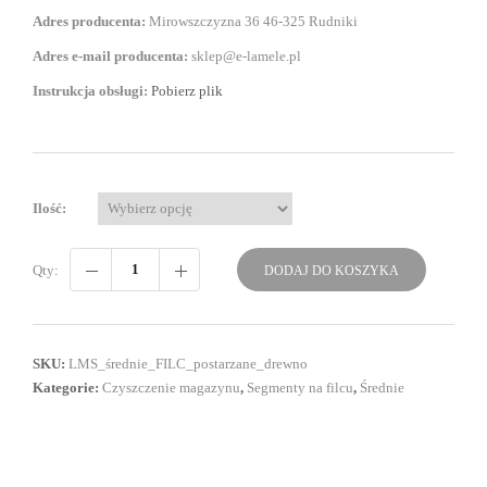
Adres producenta:
Mirowszczyzna 36 46-325 Rudniki
Adres e-mail producenta:
sklep@e-lamele.pl
Instrukcja obsługi:
Pobierz plik
Ilość:
Qty:
DODAJ DO KOSZYKA
SKU:
LMS_średnie_FILC_postarzane_drewno
Kategorie:
Czyszczenie magazynu
,
Segmenty na filcu
,
Średnie