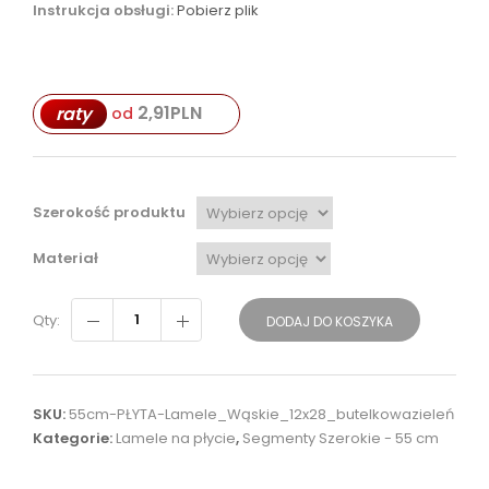
Instrukcja obsługi:
Pobierz plik
2,91
PLN
raty
od
Szerokość produktu
Materiał
Qty:
DODAJ DO KOSZYKA
SKU:
55cm-PŁYTA-Lamele_Wąskie_12x28_butelkowazieleń
Kategorie:
Lamele na płycie
,
Segmenty Szerokie - 55 cm