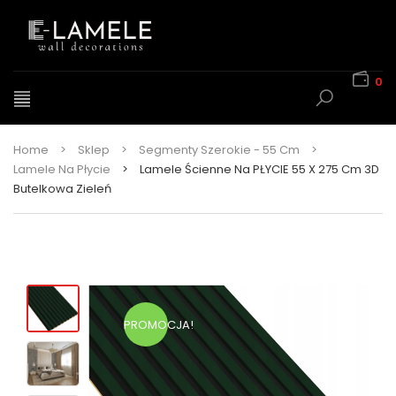
0
Home
>
Sklep
>
Segmenty Szerokie - 55 Cm
>
Lamele Na Płycie
>
Lamele Ścienne Na PŁYCIE 55 X 275 Cm 3D
Butelkowa Zieleń
PROMOCJA!