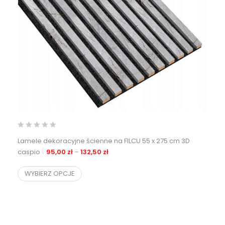
Lamele dekoracyjne ścienne na FILCU 55 x 275 cm 3D
Zakres cen: od 95,00 zł do 132,50 zł
caspio
95,00
zł
–
132,50
zł
WYBIERZ OPCJE