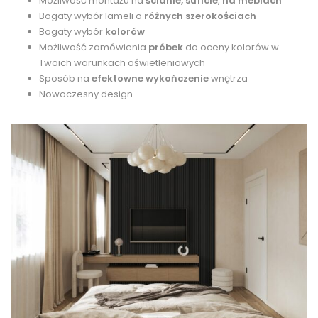
Możliwość montażu na
ścianie, suficie
,
na meblach
Bogaty wybór lameli o
różnych szerokościach
Bogaty wybór
kolorów
Możliwość zamówienia
próbek
do oceny kolorów w
Twoich warunkach oświetleniowych
Sposób na
efektowne wykończenie
wnętrza
Nowoczesny design