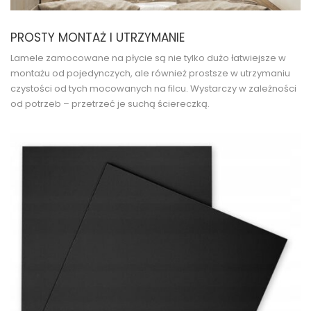
PROSTY MONTAŻ I UTRZYMANIE
Lamele zamocowane na płycie są nie tylko dużo łatwiejsze w
montażu od pojedynczych, ale również prostsze w utrzymaniu
czystości od tych mocowanych na filcu. Wystarczy w zależności
od potrzeb – przetrzeć je suchą ściereczką.