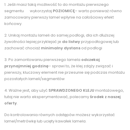
1. Jeśli masz taką możliwość to do montażu pierwszego
segmentu wykorzystaj
POZIOMICĘ
– warto ponieważ równo
zamocowany pierwszy lamel wpłynie na całościowy efekt
końcowy.
2. Unikaj montażu lameli do samej podłogi, dla ich dłuższej
żywotności lepiej przyklejać je
do listwy
przypodłogowej lub
zachować chociaż
minimalny dystans
od podłogi
3. Po zamontowaniu pierwszego lamela
odczekaj
przynajmniej godzinę
– sprawi to, że klej zdąży związać i
pierwszy, kluczowy element nie przesunie się podczas montażu
pozostałych lameli/segmentów
4. Ważne jest, aby użyć
SPRAWDZONEGO KLEJU
montażowego,
tutaj nie warto eksperymentować, polecamy
środek z naszej
oferty
.
Do kontrolowania równych odstępów możesz wykorzystać
lamel/metrówkę lub ucięty kawałek lamela.