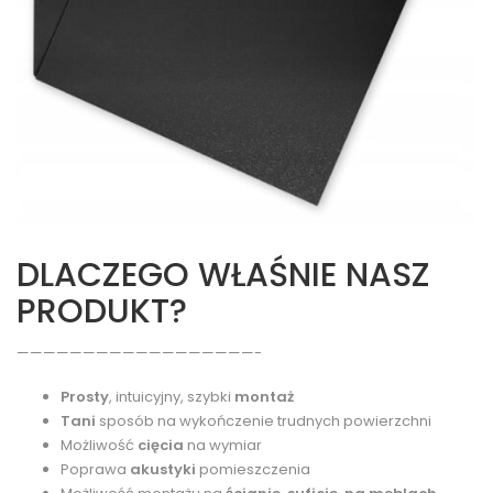
DLACZEGO WŁAŚNIE NASZ
PRODUKT?
——————————————————-
Prosty
, intuicyjny, szybki
montaż
Tani
sposób na wykończenie trudnych powierzchni
Możliwość
cięcia
na wymiar
Poprawa
akustyki
pomieszczenia