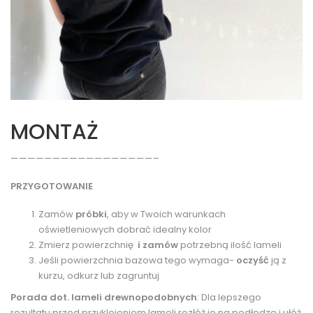
MONTAŻ
—————————————————–
PRZYGOTOWANIE
Zamów
próbki
, aby w Twoich warunkach
oświetleniowych dobrać idealny kolor
Zmierz powierzchnię
i zamów
potrzebną ilość lameli
Jeśli powierzchnia bazowa tego wymaga-
oczyść
ją z
kurzu, odkurz lub zagruntuj
Porada dot. lameli drewnopodobnych
: Dla lepszego
rezultatu przed przyklejeniem lameli rozłóż je na podłodze i ułóż