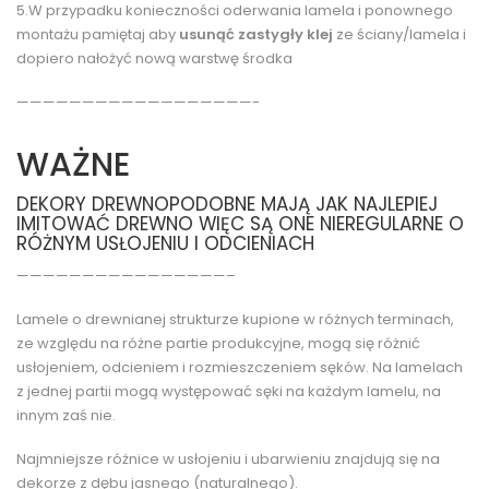
5.W przypadku konieczności oderwania lamela i ponownego
montażu pamiętaj aby
usunąć zastygły klej
ze ściany/lamela i
dopiero nałożyć nową warstwę środka
——————————————————-
WAŻNE
DEKORY DREWNOPODOBNE MAJĄ JAK NAJLEPIEJ
IMITOWAĆ DREWNO WIĘC SĄ ONE NIEREGULARNE O
RÓŻNYM USŁOJENIU I ODCIENIACH
————————————————–
Lamele o drewnianej strukturze kupione w różnych terminach,
ze względu na różne partie produkcyjne, mogą się różnić
usłojeniem, odcieniem i rozmieszczeniem sęków. Na lamelach
z jednej partii mogą występować sęki na każdym lamelu, na
innym zaś nie.
Najmniejsze różnice w usłojeniu i ubarwieniu znajdują się na
dekorze z dębu jasnego (naturalnego).