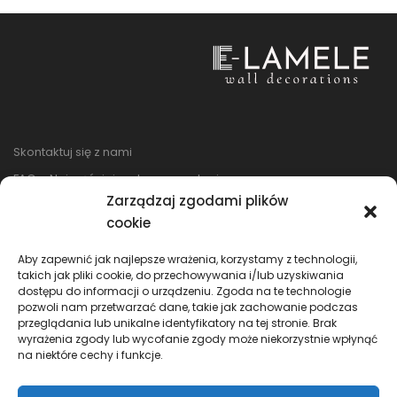
Skontaktuj się z nami
FAQ – Najczęściej zadawane pytania
Zarządzaj zgodami plików
Regulamin sklepu
cookie
Reklamacje i zwroty
Polityka prywatności
Aby zapewnić jak najlepsze wrażenia, korzystamy z technologii,
takich jak pliki cookie, do przechowywania i/lub uzyskiwania
dostępu do informacji o urządzeniu. Zgoda na te technologie
pozwoli nam przetwarzać dane, takie jak zachowanie podczas
przeglądania lub unikalne identyfikatory na tej stronie. Brak
wyrażenia zgody lub wycofanie zgody może niekorzystnie wpłynąć
na niektóre cechy i funkcje.