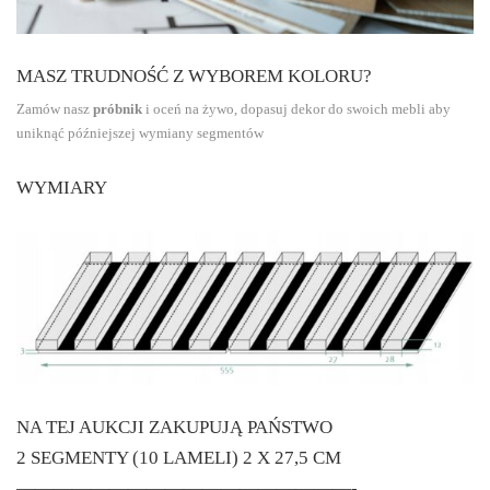
MASZ TRUDNOŚĆ Z WYBOREM KOLORU?
Zamów nasz
próbnik
i oceń na żywo, dopasuj dekor do swoich mebli aby
uniknąć późniejszej wymiany segmentów
WYMIARY
NA TEJ AUKCJI ZAKUPUJĄ PAŃSTWO
2 SEGMENTY (10 LAMELI) 2 X 27,5 CM
——————————————————-