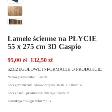
Lamele ścienne na PŁYCIE
55 x 275 cm 3D Caspio
Zakres cen: od 95,00 zł do 132,50 zł
95,00
zł
132,50
zł
–
SZCZEGÓŁOWE INFORMACJE O PRODUKCIE
Nazwa producenta:
E-lamele
Adres producenta:
Mirowszczyzna 36 46-325 Rudniki
Adres e-mail producenta:
sklep@e-lamele.pl
Instrukcja obsługi:
Pobierz plik