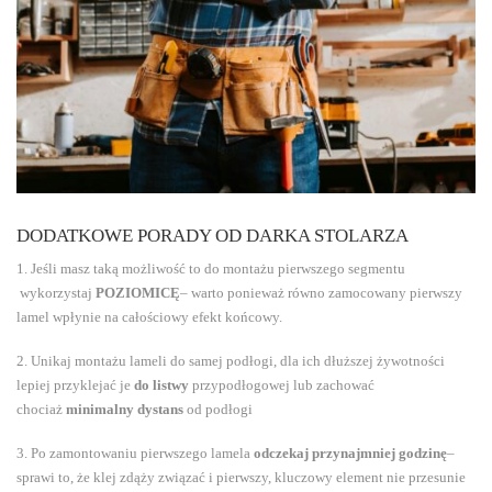
DODATKOWE PORADY OD DARKA STOLARZA
1. Jeśli masz taką możliwość to do montażu pierwszego segmentu
wykorzystaj
POZIOMICĘ
– warto ponieważ równo zamocowany pierwszy
lamel wpłynie na całościowy efekt końcowy.
2. Unikaj montażu lameli do samej podłogi, dla ich dłuższej żywotności
lepiej przyklejać je
do listwy
przypodłogowej lub zachować
chociaż
minimalny dystans
od podłogi
3. Po zamontowaniu pierwszego lamela
odczekaj przynajmniej godzinę
–
sprawi to, że klej zdąży związać i pierwszy, kluczowy element nie przesunie