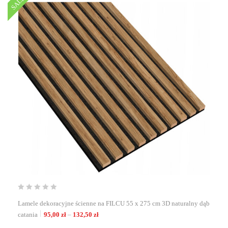
SALE
Lamele dekoracyjne ścienne na FILCU 55 x 275 cm 3D naturalny dąb
Zakres cen: od 95,00 zł do 132,50 zł
catania
95,00
zł
–
132,50
zł