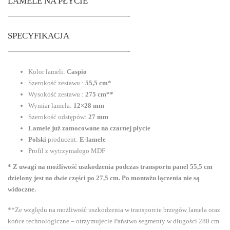
LAMELE NA PŁYCIE
——————————————————-
SPECYFIKACJA
——————————————————-
Kolor lameli:
Caspio
Szerokość zestawu :
55,5 cm
*
Wysokość zestawu :
275 cm**
Wymiar lamela:
12×28 mm
Szerokość odstępów:
27 mm
Lamele już zamocowane na czarnej płycie
Polski
producent:
E-lamele
Profil z wytrzymałego MDF
* Z uwagi na możliwość uszkodzenia podczas transportu panel 55,5 cm
dzielony jest na dwie części po 27,5 cm. Po montażu łączenia nie są
widoczne.
**Ze względu na możliwość uszkodzenia w transporcie brzegów lamela oraz
końce technologiczne – otrzymujecie Państwo segmenty w długości 280 cm