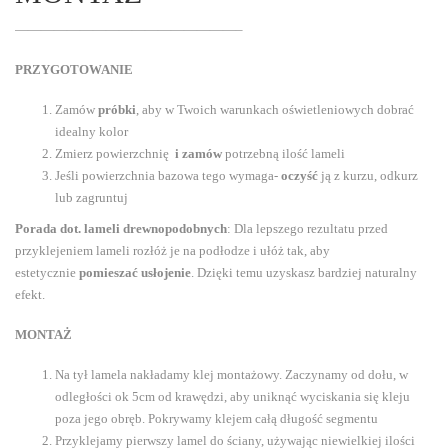
—————————————————–
PRZYGOTOWANIE
Zamów
próbki
, aby w Twoich warunkach oświetleniowych dobrać
idealny kolor
Zmierz powierzchnię
i zamów
potrzebną ilość lameli
Jeśli powierzchnia bazowa tego wymaga-
oczyść
ją z kurzu, odkurz
lub zagruntuj
Porada dot. lameli drewnopodobnych
: Dla lepszego rezultatu przed
przyklejeniem lameli rozłóż je na podłodze i ułóż tak, aby
estetycznie
pomieszać usłojenie
. Dzięki temu uzyskasz bardziej naturalny
efekt.
MONTAŻ
Na tył lamela nakładamy klej montażowy. Zaczynamy od dołu, w
odległości ok 5cm od krawędzi, aby uniknąć wyciskania się kleju
poza jego obręb. Pokrywamy klejem całą długość segmentu
Przyklejamy pierwszy lamel do ściany, używając niewielkiej ilości