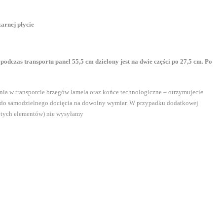
arnej płycie
odczas transportu panel 55,5 cm dzielony jest na dwie części po 27,5 cm. Po
a w transporcie brzegów lamela oraz końce technologiczne – otrzymujecie
 do samodzielnego docięcia na dowolny wymiar. W przypadku dodatkowej
iętych elementów) nie wysyłamy