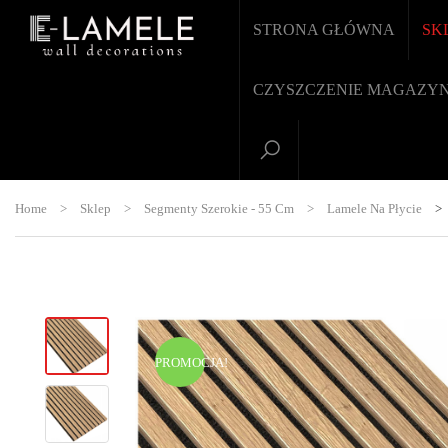
STRONA GŁÓWNA
SK
CZYSZCZENIE MAGAZY
Home
>
Sklep
>
Segmenty Szerokie - 55 Cm
>
Lamele Na Płycie
>
PROMOCJA!