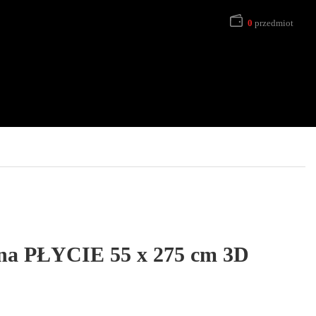
0
przedmiot
 na PŁYCIE 55 x 275 cm 3D
s cen: od 95,00 zł do 132,50 zł