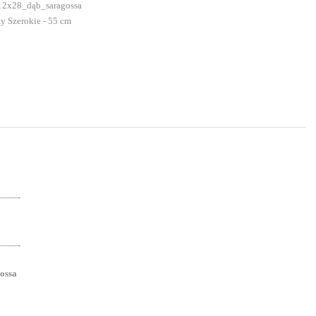
2x28_dąb_saragossa
y Szerokie - 55 cm
——-
——-
ossa