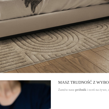
MASZ TRUDNOŚĆ Z WYB
Zamów nasz
próbnik
i oceń na żywo, 