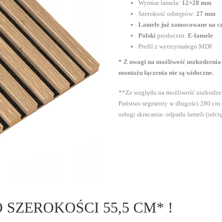
Wymiar lamela:
12×28 mm
Szerokość odstępów:
27 mm
Lamele już zamocowane na cz
Polski
producent:
E-lamele
Profil z wytrzymałego MDF
* Z uwagi na możliwość uszkodzenia p
montażu łączenia nie są widoczne.
**Ze względu na możliwość uszkodzeni
Państwo segmenty w długości 280 cm
usługi skracania- odpadu lameli (odc
SZEROKOŚCI 55,5 CM* !