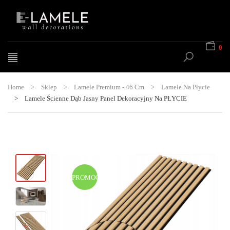
0
Home
>
Sklep
>
Lamele Premium - 46 Cm
>
Lamele Na Płycie
>
Lamele Ścienne Dąb Jasny Panel Dekoracyjny Na PŁYCIE
PROMOCJA!