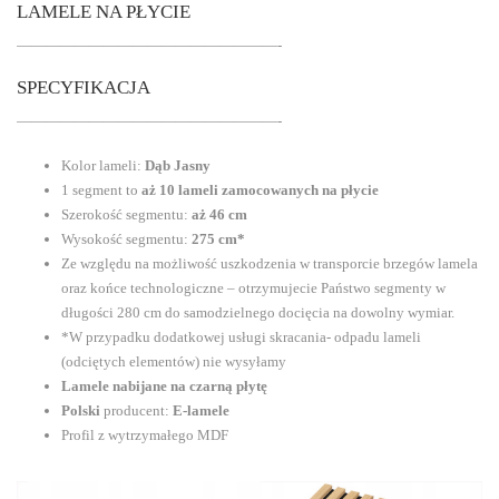
LAMELE NA PŁYCIE
——————————————————-
SPECYFIKACJA
——————————————————-
Kolor lameli:
Dąb Jasny
1 segment to
aż
10 lameli zamocowanych na płycie
Szerokość segmentu:
aż
46 cm
Wysokość segmentu:
275 cm*
Ze względu na możliwość uszkodzenia w transporcie brzegów lamela
oraz końce technologiczne – otrzymujecie Państwo segmenty w
długości 280 cm do samodzielnego docięcia na dowolny wymiar.
*W przypadku dodatkowej usługi skracania- odpadu lameli
(odciętych elementów) nie wysyłamy
Lamele nabijane na czarną płytę
Polski
producent:
E-lamele
Profil z wytrzymałego MDF