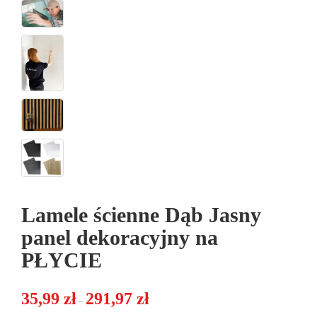
Lamele ścienne Dąb Jasny
panel dekoracyjny na
PŁYCIE
Zakres cen: od 35,99 zł do 291,97 zł
35,99
zł
291,97
zł
–