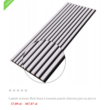
SALE
Lamele ścienne Róż/Jasna Lawenda panele dekoracyjne na płycie
Zakres cen: od 37,99 zł do 307,97 zł
37,99
zł
–
307,97
zł