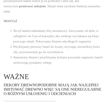
przyklejeniem lameli rozłóż je na podłodze i ułóż tak, aby
estetycznie
pomieszać usłojenie
. Dzięki temu uzyskasz bardziej naturalny
efekt.
MONTAŻ
Na tył lamela nakładamy klej montażowy. Zaczynamy od dołu, w
odległości ok 5cm od krawędzi, aby uniknąć wyciskania się kleju
poza jego obręb. Pokrywamy klejem całą długość segmentu
Przyklejamy pierwszy lamel do ściany, używając niewielkiej ilości
siły, pozostawiamy go do wyschnięcia
Smarujemy klejem i przyklejamy kolejno pozostałe segmenty lameli
zachowując pożądany odstęp
WAŻNE
DEKORY DREWNOPODOBNE MAJĄ JAK NAJLEPIEJ
IMITOWAĆ DREWNO WIĘC SĄ ONE NIEREGULARNE
O RÓŻNYM USŁOJENIU I ODCIENIACH
————————————————–