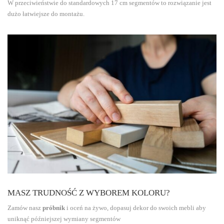
W przeciwieństwie do standardowych 17 cm segmentów to rozwiązanie jest
dużo łatwiejsze do montażu.
MASZ TRUDNOŚĆ Z WYBOREM KOLORU?
Zamów nasz
próbnik
i oceń na żywo, dopasuj dekor do swoich mebli aby
uniknąć późniejszej wymiany segmentów