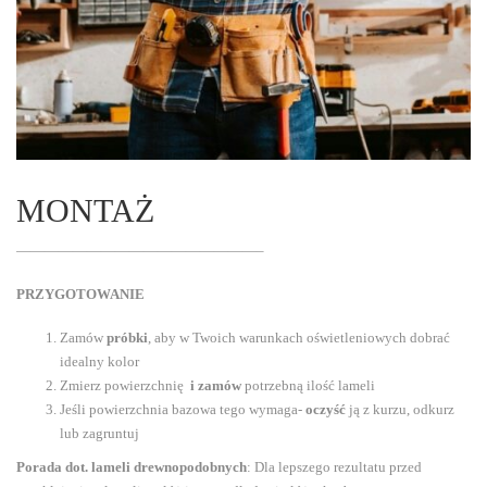
MONTAŻ
—————————————————–
PRZYGOTOWANIE
Zamów
próbki
, aby w Twoich warunkach oświetleniowych dobrać
idealny kolor
Zmierz powierzchnię
i zamów
potrzebną ilość lameli
Jeśli powierzchnia bazowa tego wymaga-
oczyść
ją z kurzu, odkurz
lub zagruntuj
Porada dot. lameli drewnopodobnych
: Dla lepszego rezultatu przed