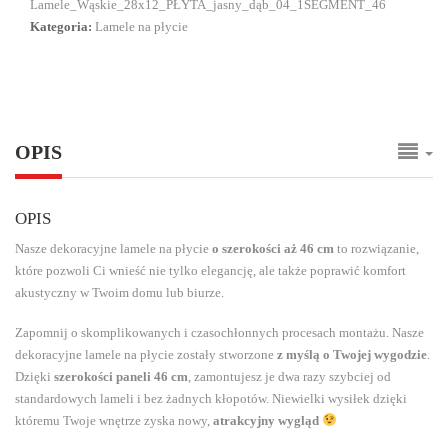
Lamele_Wąskie_28x12_PŁYTA_jasny_dąb_04_1SEGMENT_46
Kategoria:
Lamele na płycie
OPIS
OPIS
Nasze dekoracyjne lamele na płycie
o szerokości aż 46 cm
to rozwiązanie,
które pozwoli Ci wnieść nie tylko elegancję, ale także poprawić komfort
akustyczny w Twoim domu lub biurze.
Zapomnij o skomplikowanych i czasochłonnych procesach montażu. Nasze
dekoracyjne lamele na płycie zostały stworzone
z myślą o Twojej wygodzie
.
Dzięki
szerokości paneli 46 cm
, zamontujesz je dwa razy szybciej od
standardowych lameli i bez żadnych kłopotów. Niewielki wysiłek dzięki
któremu Twoje wnętrze zyska nowy,
atrakcyjny wygląd