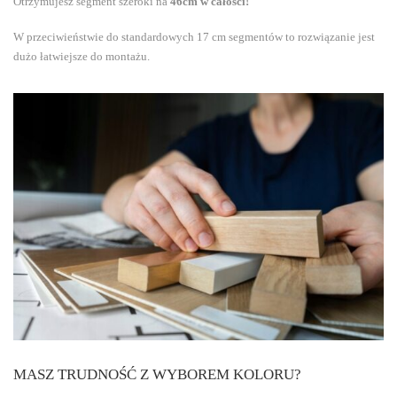
Otrzymujesz segment szeroki na
46cm w całości!
W przeciwieństwie do standardowych 17 cm segmentów to rozwiązanie jest
dużo łatwiejsze do montażu.
MASZ TRUDNOŚĆ Z WYBOREM KOLORU?