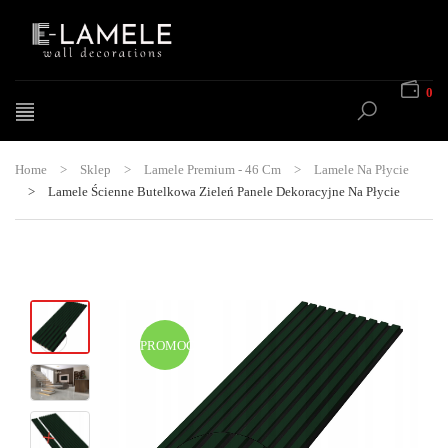
0
Home
>
Sklep
>
Lamele Premium - 46 Cm
>
Lamele Na Płycie
>
Lamele Ścienne Butelkowa Zieleń Panele Dekoracyjne Na Płycie
PROMOCJA!