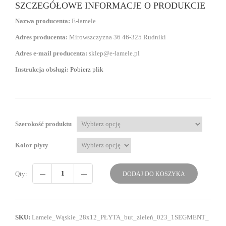
SZCZEGÓŁOWE INFORMACJE O PRODUKCIE
Nazwa producenta:
E-lamele
Adres producenta:
Mirowszczyzna 36 46-325 Rudniki
Adres e-mail producenta:
sklep@e-lamele.pl
Instrukcja obsługi:
Pobierz plik
Szerokość produktu
Kolor płyty
Qty:
DODAJ DO KOSZYKA
SKU:
Lamele_Wąskie_28x12_PŁYTA_but_zieleń_023_1SEGMENT_