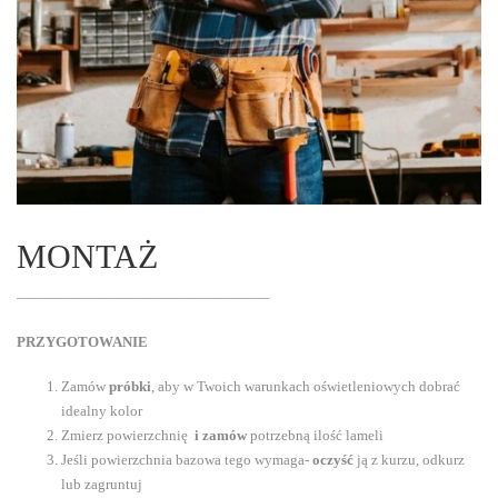
MONTAŻ
—————————————————–
PRZYGOTOWANIE
Zamów
próbki
, aby w Twoich warunkach oświetleniowych dobrać
idealny kolor
Zmierz powierzchnię
i zamów
potrzebną ilość lameli
Jeśli powierzchnia bazowa tego wymaga-
oczyść
ją z kurzu, odkurz
lub zagruntuj