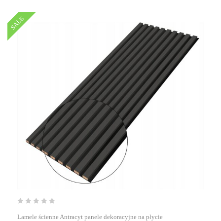
SALE
Lamele ścienne Antracyt panele dekoracyjne na płycie