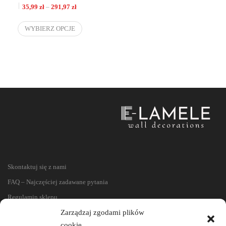
Zakres cen: od 35,99 zł do 291,97 zł
35,99
zł
–
291,97
zł
WYBIERZ OPCJE
Skontaktuj się z nami
FAQ – Najczęściej zadawane pytania
Regulamin sklepu
Zarządzaj zgodami plików
Reklamacje i zwroty
cookie