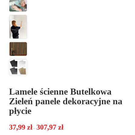
Lamele ścienne Butelkowa
Zieleń panele dekoracyjne na
płycie
Zakres cen: od 37,99 zł do 307,97 zł
37,99
zł
307,97
zł
–