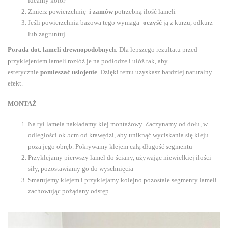
idealny kolor
Zmierz powierzchnię
i zamów
potrzebną ilość lameli
Jeśli powierzchnia bazowa tego wymaga-
oczyść
ją z kurzu, odkurz
lub zagruntuj
Porada dot. lameli drewnopodobnych
: Dla lepszego rezultatu przed
przyklejeniem lameli rozłóż je na podłodze i ułóż tak, aby
estetycznie
pomieszać usłojenie
. Dzięki temu uzyskasz bardziej naturalny
efekt.
MONTAŻ
Na tył lamela nakładamy klej montażowy. Zaczynamy od dołu, w
odległości ok 5cm od krawędzi, aby uniknąć wyciskania się kleju
poza jego obręb. Pokrywamy klejem całą długość segmentu
Przyklejamy pierwszy lamel do ściany, używając niewielkiej ilości
siły, pozostawiamy go do wyschnięcia
Smarujemy klejem i przyklejamy kolejno pozostałe segmenty lameli
zachowując pożądany odstęp