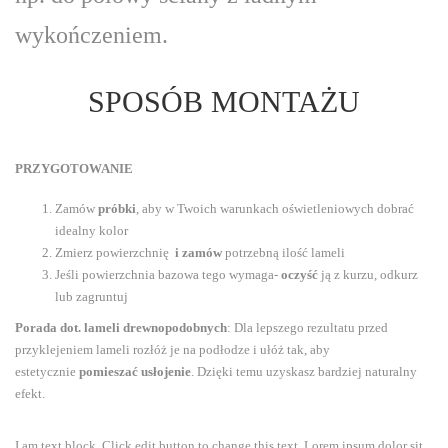
wykończeniem.
SPOSÓB MONTAŻU
PRZYGOTOWANIE
Zamów
próbki
, aby w Twoich warunkach oświetleniowych dobrać
idealny kolor
Zmierz powierzchnię
i zamów
potrzebną ilość lameli
Jeśli powierzchnia bazowa tego wymaga-
oczyść
ją z kurzu, odkurz
lub zagruntuj
Porada dot. lameli drewnopodobnych
: Dla lepszego rezultatu przed
przyklejeniem lameli rozłóż je na podłodze i ułóż tak, aby
estetycznie
pomieszać usłojenie
. Dzięki temu uzyskasz bardziej naturalny
efekt.
I am text block. Click edit button to change this text. Lorem ipsum dolor sit