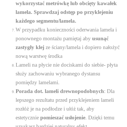
wykorzystać metrówkę lub obcięty kawałek
lamela. Sprawdzaj odstęp po przyklejeniu
każdego segmentu/lamela.
W przypadku konieczności oderwania lamela i
ponownego montażu pamiętaj aby
usunąć
zastygły klej
ze ściany/lamela i dopiero nałożyć
nową warstwę środka
Lameli na płycie nie dociskami do siebie- płyta
służy zachowaniu wybranego dystansu
pomiędzy lamelami.
Porada dot. lameli drewnopodobnych
: Dla
lepszego rezultatu przed przyklejeniem lameli
rozłóż je na podłodze i ułóż tak, aby
estetycznie
pomieszać usłojenie
. Dzięki temu
uzyskasz bardziej naturalny efekt.