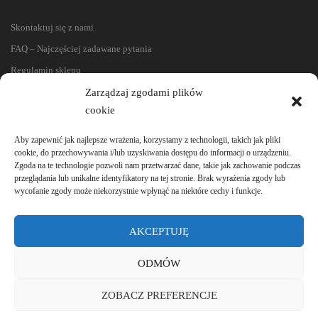
Skontaktuj się z nami
FAQ – Najczęściej zadawane pytania
Regulamin sklepu
Reklamacje i zwroty
Zarządzaj zgodami plików
cookie
Polityka prywatności
Aby zapewnić jak najlepsze wrażenia, korzystamy z technologii, takich jak pliki
cookie, do przechowywania i/lub uzyskiwania dostępu do informacji o urządzeniu.
Zgoda na te technologie pozwoli nam przetwarzać dane, takie jak zachowanie podczas
przeglądania lub unikalne identyfikatory na tej stronie. Brak wyrażenia zgody lub
wycofanie zgody może niekorzystnie wpłynąć na niektóre cechy i funkcje.
AKCEPTUJĘ
ODMÓW
ZOBACZ PREFERENCJE
© 2020-2024 e-lamele. Wszystkie prawa zastrzeżone.