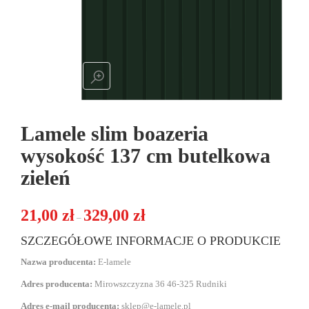
Lamele slim boazeria
wysokość 137 cm butelkowa
zieleń
Zakres cen: od 21,00 zł do 329,00 zł
21,00
zł
329,00
zł
–
SZCZEGÓŁOWE INFORMACJE O PRODUKCIE
Nazwa producenta:
E-lamele
Adres producenta:
Mirowszczyzna 36 46-325 Rudniki
Adres e-mail producenta:
sklep@e-lamele.pl