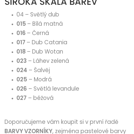
ŠIROKÁ ŠKÁLA BAREV
04 – Světlý dub
015
– Bílá matná
016
– Černá
017
– Dub Catania
018
– Dub Wotan
023
– Láhev zelená
024
– Šalvěj
025
– Modrá
026
– Světlá levandule
027
– béžová
Doporučujeme vám koupit si v první řadě
BARVY VZORNÍKY
, zejména pastelové barvy