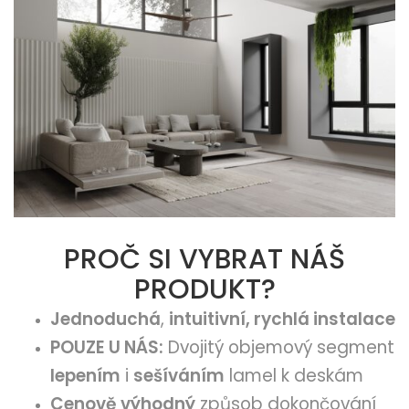
PROČ SI VYBRAT NÁŠ
PRODUKT?
Jednoduchá
,
intuitivní, rychlá instalace
POUZE U NÁS:
Dvojitý objemový segment
lepením
i
sešíváním
lamel k deskám
Cenově výhodný
způsob dokončování