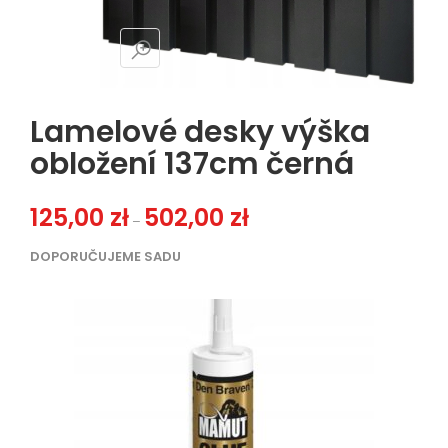
Lamelové desky výška
obložení 137cm černá
Zakres cen: od 125,00 zł do 502
125,00
zł
502,00
zł
–
DOPORUČUJEME SADU