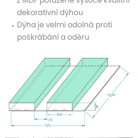
z MDF potažené vysoce kvalitní
dekorativní dýhou
Dýha je velmi odolná proti
poškrábání a oděru