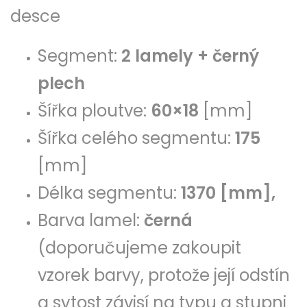
desce
Segment:
2 lamely + černý
plech
Šířka ploutve:
60×18
[mm]
Šířka celého segmentu:
175
[mm]
Délka segmentu:
1370 [mm],
Barva lamel:
černá
(doporučujeme zakoupit
vzorek barvy, protože její odstín
a sytost závisí na typu a stupni