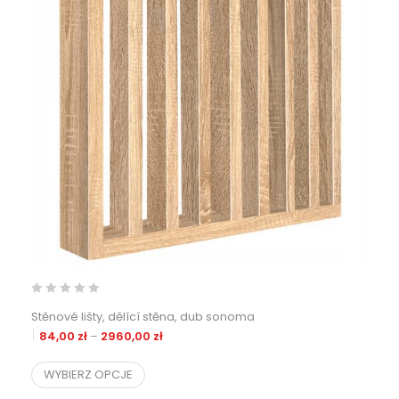
Stěnové lišty, dělící stěna, dub sonoma
Zakres cen: od 84,00 zł do 2960,00 zł
84,00
zł
–
2960,00
zł
WYBIERZ OPCJE