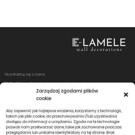
Skontaktuj się z nami
FAQ – Najczęściej zadawane pytania
Zarządzaj zgodami plików
Regulamin sklepu
cookie
Reklamacje i zwroty
Polityka prywatności
Aby zapewnić jak najlepsze wrażenia, korzystamy z technologii,
takich jak pliki cookie, do przechowywania i/lub uzyskiwania
dostępu do informacji o urządzeniu. Zgoda na te technologie
pozwoli nam przetwarzać dane, takie jak zachowanie podczas
przeglądania lub unikalne identyfikatory na tej stronie. Brak