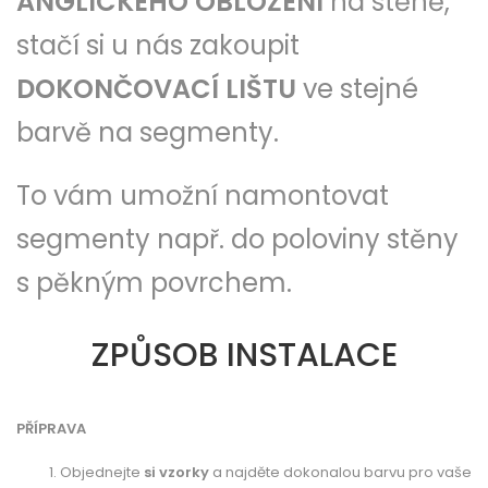
ANGLICKÉHO OBLOŽENÍ
na stěně,
stačí si u nás zakoupit
DOKONČOVACÍ LIŠTU
ve stejné
barvě na segmenty.
To vám umožní namontovat
segmenty např. do poloviny stěny
s pěkným povrchem.
ZPŮSOB INSTALACE
PŘÍPRAVA
Objednejte
si vzorky
a najděte dokonalou barvu pro vaše