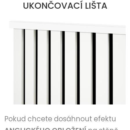
UKONČOVACÍ LIŠTA
Pokud chcete dosáhnout efektu