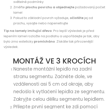
světelné podmínky
Změřte
plochu povrchu a objednejte
požadovaný počet
lamel
Pokud to základní povrch vyžaduje,
očistěte
jej od
prachu, vysajte nebo napenetrujte
Tip na lamely imitující dřevo
: Pro lepší výsledek je před
lepením lamel rozložte na podlahu a uspořádejte je tak, aby
bylo zrno esteticky
promícháno
. Získáte tak přirozenější
výsledek.
MONTÁŽ VE 3 KROCÍCH
Naneste montážní lepidlo na zadní
stranu segmentu.
Začněte dole, ve
vzdálenosti asi 5 cm od okraje, aby
nedošlo k vytlačení lepidla ze segmentu.
Zakryjte celou délku segmentu lepidlem.
Přilepte první segment ke zdi pomocí