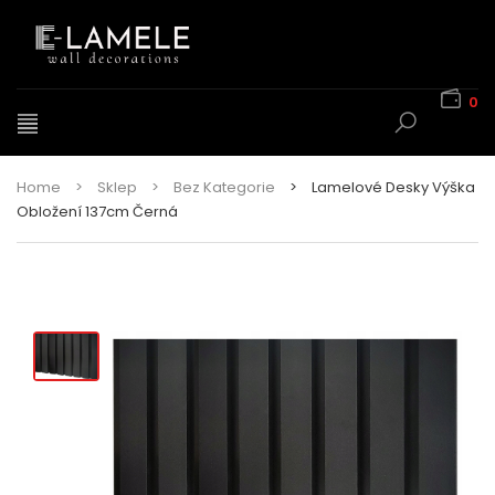
0
Home
>
Sklep
>
Bez Kategorie
>
Lamelové Desky Výška
Obložení 137cm Černá