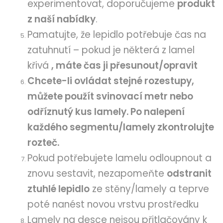
experimentovat, doporučujeme
produkt
z naší nabídky
.
Pamatujte, že lepidlo potřebuje čas na
zatuhnutí – pokud je některá z lamel
křivá
, máte čas ji přesunout/opravit
Chcete-li ovládat stejné rozestupy,
můžete použít svinovací metr nebo
odříznutý kus lamely. Po nalepení
každého segmentu/lamely zkontrolujte
rozteč.
Pokud potřebujete lamelu odloupnout a
znovu sestavit, nezapomeňte
odstranit
ztuhlé lepidlo
ze stěny/lamely a teprve
poté nanést novou vrstvu prostředku
Lamely na desce nejsou přitlačovány k