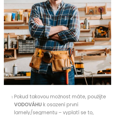
Pokud takovou možnost máte, použijte
VODOVÁHU
k osazení první
lamely/segmentu – vyplatí se to,