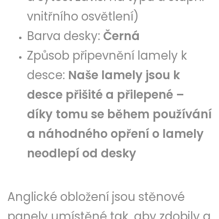
vnitřního osvětlení)
Barva desky:
Černá
Způsob připevnění lamely k
desce:
Naše lamely jsou k
desce přišité a přilepené –
díky tomu se během používání
a náhodného opření o lamely
neodlepí od desky
Anglické obložení jsou stěnové
panely umístěné tak, aby zdobily a