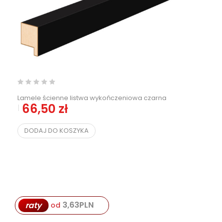
Lamele ścienne listwa wykończeniowa czarna
66,50
zł
DODAJ DO KOSZYKA
3,63
PLN
raty
od