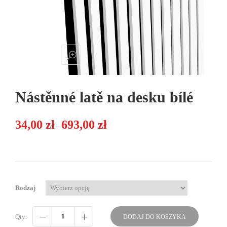
Nástěnné latě na desku bílé
Zakres cen: od 34,00 zł do 693,00 zł
34,00
zł
693,00
zł
–
Rodzaj
Qty:
DODAJ DO KOSZYKA