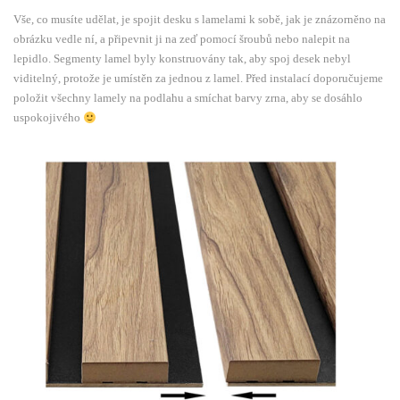
Vše, co musíte udělat, je spojit desku s lamelami k sobě, jak je znázorněno na
obrázku vedle ní, a připevnit ji na zeď pomocí šroubů nebo nalepit na
lepidlo. Segmenty lamel byly konstruovány tak, aby spoj desek nebyl
viditelný, protože je umístěn za jednou z lamel. Před instalací doporučujeme
položit všechny lamely na podlahu a smíchat barvy zrna, aby se dosáhlo
uspokojivého