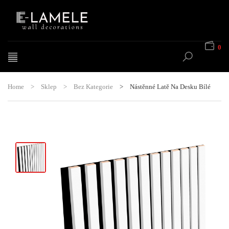
0
Home
>
Sklep
>
Bez Kategorie
>
Nástěnné Latě Na Desku Bílé