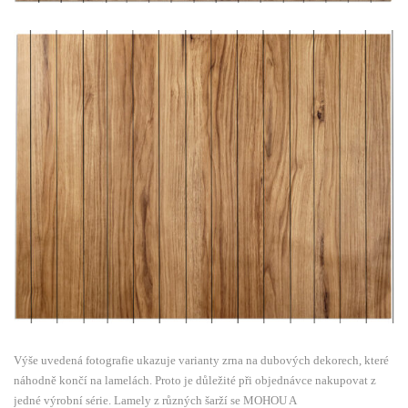
Výše uvedená fotografie ukazuje varianty zrna na dubových dekorech, které
náhodně končí na lamelách. Proto je důležité při objednávce nakupovat z
jedné výrobní série. Lamely z různých šarží se MOHOU A