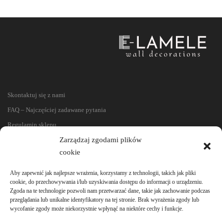
Skontaktuj się z nami
FAQ – Najczęściej zadawane pytania
Regulamin sklepu
Reklamacje i zwroty
Zarządzaj zgodami plików
cookie
Polityka prywatności
Aby zapewnić jak najlepsze wrażenia, korzystamy z technologii, takich jak pliki
cookie, do przechowywania i/lub uzyskiwania dostępu do informacji o urządzeniu.
Zgoda na te technologie pozwoli nam przetwarzać dane, takie jak zachowanie podczas
przeglądania lub unikalne identyfikatory na tej stronie. Brak wyrażenia zgody lub
wycofanie zgody może niekorzystnie wpłynąć na niektóre cechy i funkcje.