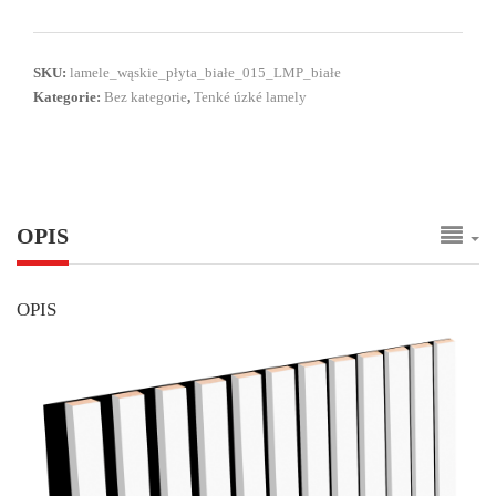
SKU:
lamele_wąskie_płyta_białe_015_LMP_białe
Kategorie:
Bez kategorie
,
Tenké úzké lamely
OPIS
OPIS