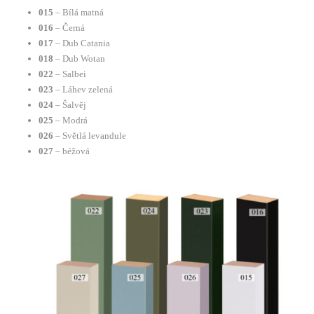
015
– Bílá matná
016
– Černá
017
– Dub Catania
018
– Dub Wotan
022
– Salbei
023
– Láhev zelená
024
– Šalvěj
025
– Modrá
026
– Světlá levandule
027
– béžová