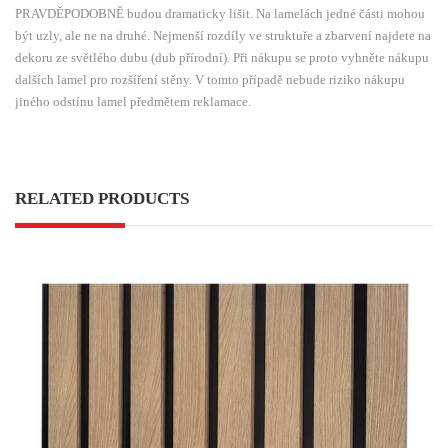
PRAVDĚPODOBNĚ budou dramaticky lišit. Na lamelách jedné části mohou
být uzly, ale ne na druhé. Nejmenší rozdíly ve struktuře a zbarvení najdete na
dekoru ze světlého dubu (dub přírodní). Při nákupu se proto vyhněte nákupu
dalších lamel pro rozšíření stěny. V tomto případě nebude riziko nákupu
jiného odstínu lamel předmětem reklamace.
RELATED PRODUCTS