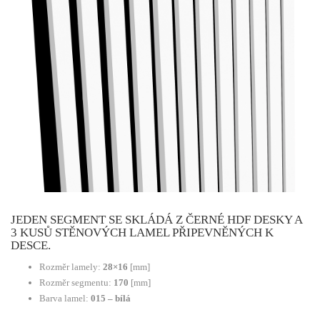
JEDEN SEGMENT SE SKLÁDÁ Z ČERNÉ HDF DESKY A
3 KUSŮ STĚNOVÝCH LAMEL PŘIPEVNĚNÝCH K
DESCE.
Rozměr lamely:
28×16
[mm]
Rozměr segmentu:
170
[mm]
Barva lamel:
015 – bílá