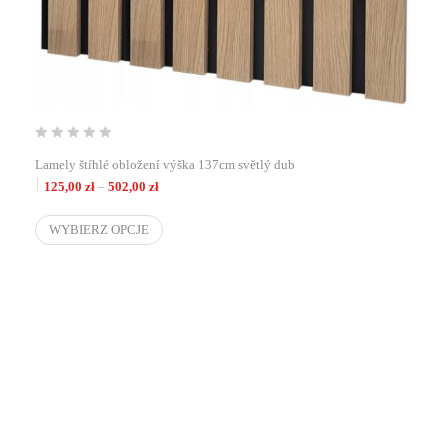
Lamely štíhlé obložení výška 137cm světlý dub
Zakres cen: od 125,00 zł do 502,00 zł
125,00
zł
–
502,00
zł
WYBIERZ OPCJE