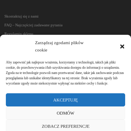
Skontaktuj się z nami
FAQ – Najczęściej zadawane pytania
Regulamin sklepu
Reklamacje i zwroty
Zarządzaj zgodami plików
cookie
Polityka prywatności
Aby zapewnić jak najlepsze wrażenia, korzystamy z technologii, takich jak pliki
cookie, do przechowywania i/lub uzyskiwania dostępu do informacji o urządzeniu.
Zgoda na te technologie pozwoli nam przetwarzać dane, takie jak zachowanie podczas
przeglądania lub unikalne identyfikatory na tej stronie. Brak wyrażenia zgody lub
wycofanie zgody może niekorzystnie wpłynąć na niektóre cechy i funkcje.
AKCEPTUJĘ
ODMÓW
ZOBACZ PREFERENCJE