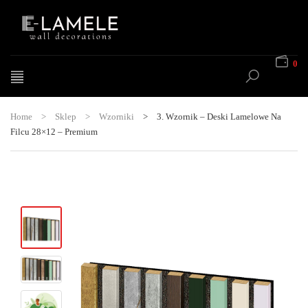
0
Home
>
Sklep
>
Wzorniki
>
3. Wzornik – Deski Lamelowe Na
Filcu 28×12 – Premium