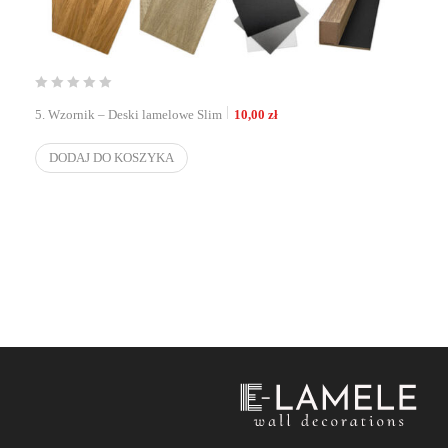
5. Wzornik – Deski lamelowe Slim
10,00
zł
DODAJ DO KOSZYKA