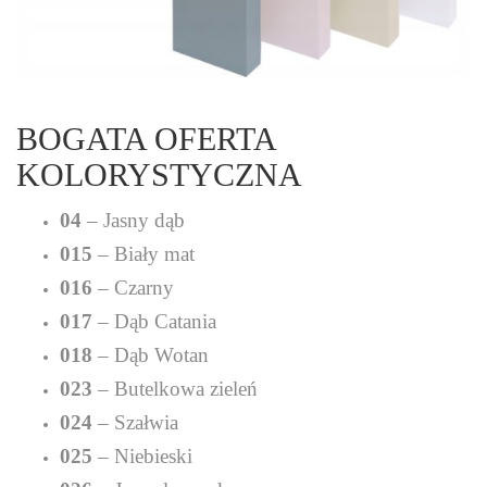
BOGATA OFERTA
KOLORYSTYCZNA
04
– Jasny dąb
015
– Biały mat
016
– Czarny
017
– Dąb Catania
018
– Dąb Wotan
023
– Butelkowa zieleń
024
– Szałwia
025
– Niebieski