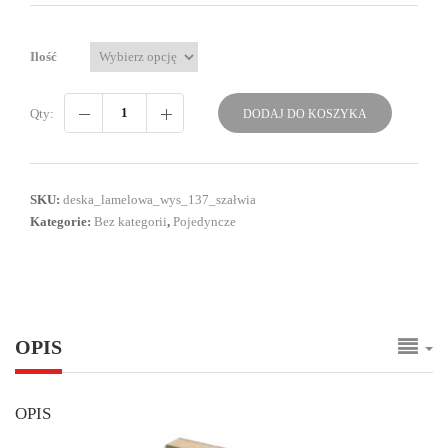
Ilość
Qty:
DODAJ DO KOSZYKA
SKU:
deska_lamelowa_wys_137_szałwia
Kategorie:
Bez kategorii
,
Pojedyncze
OPIS
OPIS