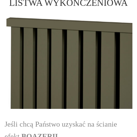
LISTWA WYKOŃCZENIOWA
Jeśli chcą Państwo uzyskać na ścianie
efekt
BOAZERII