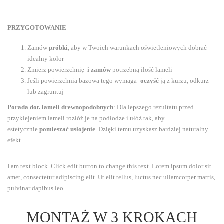
PRZYGOTOWANIE
Zamów
próbki
, aby w Twoich warunkach oświetleniowych dobrać
idealny kolor
Zmierz powierzchnię
i zamów
potrzebną ilość lameli
Jeśli powierzchnia bazowa tego wymaga-
oczyść
ją z kurzu, odkurz
lub zagruntuj
Porada dot. lameli drewnopodobnych
: Dla lepszego rezultatu przed
przyklejeniem lameli rozłóż je na podłodze i ułóż tak, aby
estetycznie
pomieszać usłojenie
. Dzięki temu uzyskasz bardziej naturalny
efekt.
I am text block. Click edit button to change this text. Lorem ipsum dolor sit
amet, consectetur adipiscing elit. Ut elit tellus, luctus nec ullamcorper mattis,
pulvinar dapibus leo.
MONTAŻ W 3 KROKACH