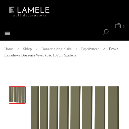
0
Home
>
Sklep
>
Boazeria Angielska
>
Pojedyncze
>
Deska
Lamelowa Boazeria Wysokość 137cm Szałwia