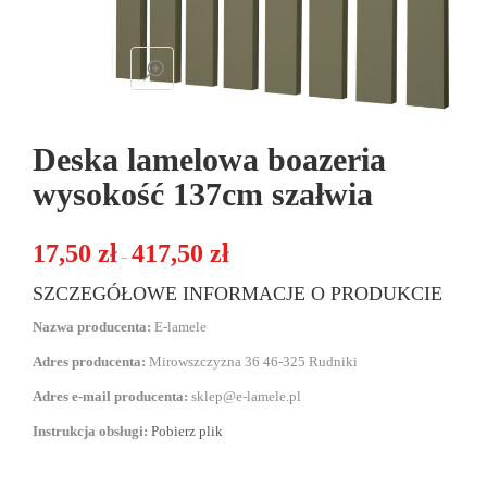
Deska lamelowa boazeria
wysokość 137cm szałwia
Zakres cen: od 17,50 zł do 417,50 zł
17,50
zł
417,50
zł
–
SZCZEGÓŁOWE INFORMACJE O PRODUKCIE
Nazwa producenta:
E-lamele
Adres producenta:
Mirowszczyzna 36 46-325 Rudniki
Adres e-mail producenta:
sklep@e-lamele.pl
Instrukcja obsługi:
Pobierz plik