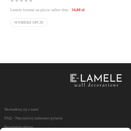
Lamele ścienne na płycie salbei slim
34,00
zł
WYBIERZ OPCJE
Skontaktuj się z nami
FAQ – Najczęściej zadawane pytania
Regulamin sklepu