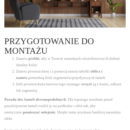
PRZYGOTOWANIE DO
MONTAŻU
Zamów
próbki
, aby w Twoich warunkach oświetleniowych dobrać
idealny kolor
Zmierz powierzchnię i z pomocą naszej tabelki
oblicz i
zamów
potrzebną ilość segmentów/pojedynczych lameli
Jeśli powierzchnia bazowa tego wymaga-
oczyść
ją z kurzu, odkurz
lub zagruntuj
Porada dot. lameli drewnopodobnych
: Dla lepszego rezultatu przed
przyklejeniem lameli rozłóż je na podłodze i ułóż tak, aby
estetycznie
pomieszać usłojenie
. Dzięki temu uzyskasz bardziej naturalny
efekt.