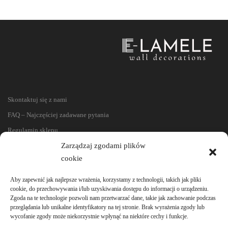
Skontaktuj się z nami
FAQ – Najczęściej zadawane pytania
Regulamin sklepu
Reklamacje i zwroty
Zarządzaj zgodami plików
cookie
Polityka prywatności
Aby zapewnić jak najlepsze wrażenia, korzystamy z technologii, takich jak pliki
cookie, do przechowywania i/lub uzyskiwania dostępu do informacji o urządzeniu.
Zgoda na te technologie pozwoli nam przetwarzać dane, takie jak zachowanie podczas
przeglądania lub unikalne identyfikatory na tej stronie. Brak wyrażenia zgody lub
wycofanie zgody może niekorzystnie wpłynąć na niektóre cechy i funkcje.