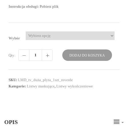
Instrukcja obsługi:
Pobierz plik
Wybór
Qty:
DODAJ DO KOSZYKA
SKU:
LMD_tv_duża_płyta_1szt_roverde
Kategorie:
Listwy maskujące
,
Listwy wykończeniowe
OPIS