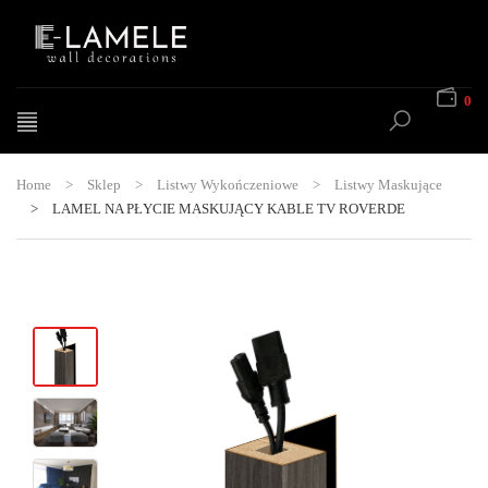
0
Home
>
Sklep
>
Listwy Wykończeniowe
>
Listwy Maskujące
>
LAMEL NA PŁYCIE MASKUJĄCY KABLE TV ROVERDE