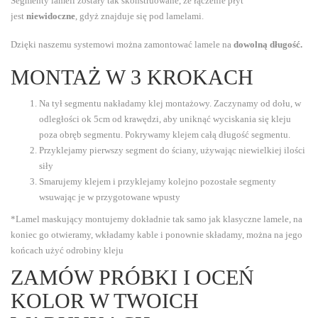
Segmenty lameli zostały tak skonstruowane, że łączenie płyt
jest
niewidoczne
, gdyż znajduje się pod lamelami.
Dzięki naszemu systemowi można zamontować lamele na
dowolną długość.
MONTAŻ W 3 KROKACH
Na tył segmentu nakładamy klej montażowy. Zaczynamy od dołu, w
odległości ok 5cm od krawędzi, aby uniknąć wyciskania się kleju
poza obręb segmentu. Pokrywamy klejem całą długość segmentu.
Przyklejamy pierwszy segment do ściany, używając niewielkiej ilości
siły
Smarujemy klejem i przyklejamy kolejno pozostałe segmenty
wsuwając je w przygotowane wpusty
*Lamel maskujący montujemy dokładnie tak samo jak klasyczne lamele, na
koniec go otwieramy, wkładamy kable i ponownie składamy, można na jego
końcach użyć odrobiny kleju
ZAMÓW PRÓBKI I OCEŃ
KOLOR W TWOICH