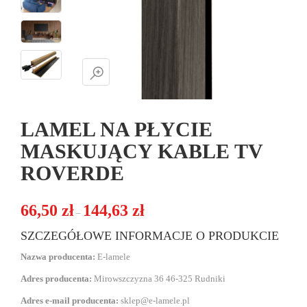
LAMEL NA PŁYCIE
MASKUJĄCY KABLE TV
ROVERDE
Zakres cen: od 66,50 zł do 144,63 zł
66,50
zł
144,63
zł
–
SZCZEGÓŁOWE INFORMACJE O PRODUKCIE
Nazwa producenta:
E-lamele
Adres producenta:
Mirowszczyzna 36 46-325 Rudniki
Adres e-mail producenta:
sklep@e-lamele.pl