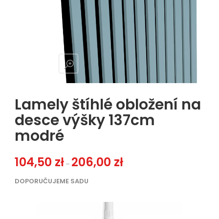
Lamely štíhlé obložení na
desce výšky 137cm
modré
Zakres cen: od 104,50 zł do 206
104,50
zł
206,00
zł
–
DOPORUČUJEME SADU