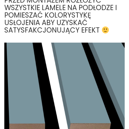
PRZED MONTAŻEM ROZŁOŻYĆ
WSZYSTKIE LAMELE NA PODŁODZE I
POMIESZAĆ KOLORYSTYKĘ
USŁOJENIA ABY UZYSKAĆ
SATYSFAKCJONUJĄCY EFEKT