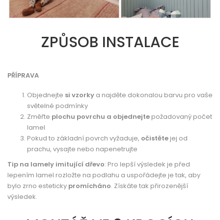
ZPŮSOB INSTALACE
PŘÍPRAVA
Objednejte
si vzorky
a najděte dokonalou barvu pro vaše
světelné podmínky
Změřte
plochu povrchu a objednejte
požadovaný počet
lamel
Pokud to základní povrch vyžaduje,
očistěte
jej od
prachu, vysajte nebo napenetrujte
Tip na lamely imitující dřevo
: Pro lepší výsledek je před
lepením lamel rozložte na podlahu a uspořádejte je tak, aby
bylo zrno esteticky
promícháno
. Získáte tak přirozenější
výsledek.