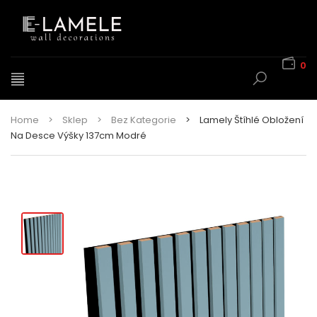
0
Home
>
Sklep
>
Bez Kategorie
>
Lamely Štíhlé Obložení
Na Desce Výšky 137cm Modré