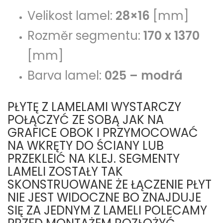
Velikost lamel:
28×16
[mm]
Rozměr segmentu:
170 x 1370
[mm]
Barva lamel:
025 – modrá
PŁYTĘ Z LAMELAMI WYSTARCZY
POŁĄCZYĆ ZE SOBĄ JAK NA
GRAFICE OBOK I PRZYMOCOWAĆ
NA WKRĘTY DO ŚCIANY LUB
PRZEKLEIĆ NA KLEJ. SEGMENTY
LAMELI ZOSTAŁY TAK
SKONSTRUOWANE ŻE ŁĄCZENIE PŁYT
NIE JEST WIDOCZNE BO ZNAJDUJE
SIĘ ZA JEDNYM Z LAMELI POLECAMY