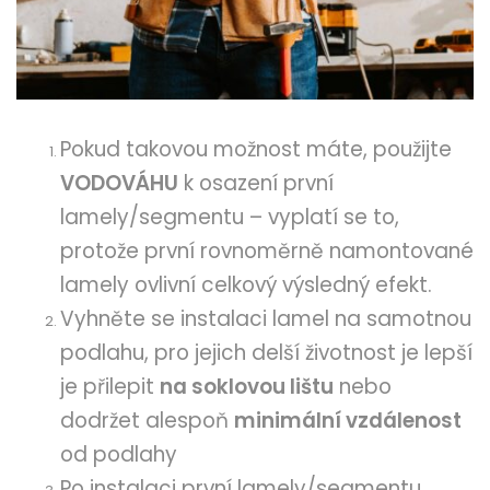
Pokud takovou možnost máte, použijte
VODOVÁHU
k osazení první
lamely/segmentu – vyplatí se to,
protože první rovnoměrně namontované
lamely ovlivní celkový výsledný efekt.
Vyhněte se instalaci lamel na samotnou
podlahu, pro jejich delší životnost je lepší
je přilepit
na soklovou lištu
nebo
dodržet alespoň
minimální vzdálenost
od podlahy
Po instalaci první lamely/segmentu