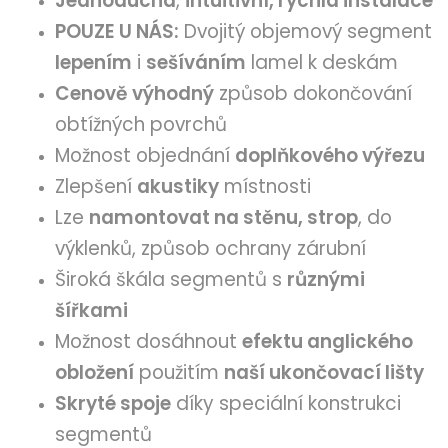
Jednoduchá
,
intuitivní, rychlá instalace
POUZE U NÁS:
Dvojitý objemový segment
lepením
i
sešíváním
lamel k deskám
Cenově výhodný
způsob dokončování
obtížných povrchů
Možnost objednání
doplňkového výřezu
Zlepšení
akustiky
místnosti
Lze
namontovat na stěnu, strop
, do
výklenků, způsob ochrany zárubní
Široká škála segmentů s
různými
šířkami
Možnost dosáhnout
efektu anglického
obložení
použitím
naší ukončovací lišty
Skryté spoje
díky speciální konstrukci
segmentů