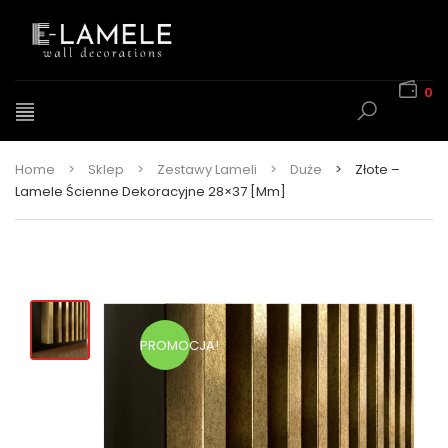
0
Home
>
Sklep
>
Zestawy Lameli
>
Duże
>
Złote –
Lamele Ścienne Dekoracyjne 28×37 [mm]
PROMOCJA!