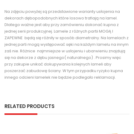
Na zdjęciu powyżej są przedstawione warianty usłojenia na
dekorach dębopodobnych które losowo trafiają na lamel.
Dlatego ważne jest aby przy zamówieniu dokonać kupna z
jednej serii produkcyjnej. Lamele z różnych partii MOGĄ I
ZAPEWNE będą się różniły w sposób diametralny. Na lamelach z
jednej parti mogą występować sęki na każdym lamelu na innym
zaś nie. Różnice najmniejsze w usłojeniu i ubarwieniu znajdują
się na dekorze z dębu jasnego( naturalnego) . Prosimy więc
przy zakupie unikać dokupywania kolejnych lameli aby
poszerzać zabudowę ściany. W tym przypadku ryzyko kupna
innego odcieni lamelek nie będzie podlegało reklamacji.
RELATED PRODUCTS