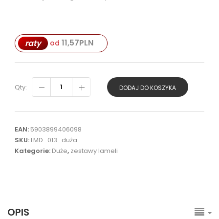
11,57
PLN
raty
od
Qty:
DODAJ DO KOSZYKA
EAN:
5903899406098
SKU:
LMD_013_duża
Kategorie:
Duże
,
zestawy lameli
OPIS