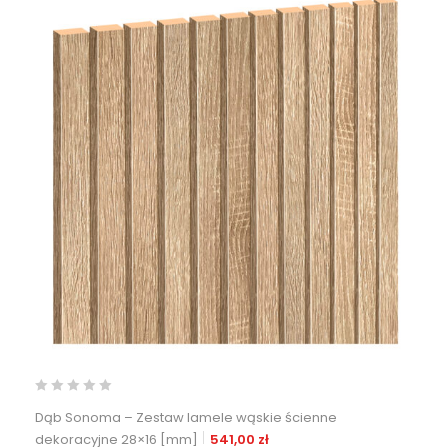
Dąb Sonoma – Zestaw lamele wąskie ścienne
dekoracyjne 28×16 [mm]
541,00
zł