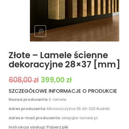
Złote – Lamele ścienne
dekoracyjne 28×37 [mm]
Pierwotna cena wynosiła: 608,00 zł.
Aktualna cena wynosi: 399,00 z
608,00
zł
399,00
zł
SZCZEGÓŁOWE INFORMACJE O PRODUKCIE
Nazwa producenta:
E-lamele
Adres producenta:
Mirowszczyzna 36 46-325 Rudniki
Adres e-mail producenta:
sklep@e-lamele.pl
Instrukcja obsługi:
Pobierz plik