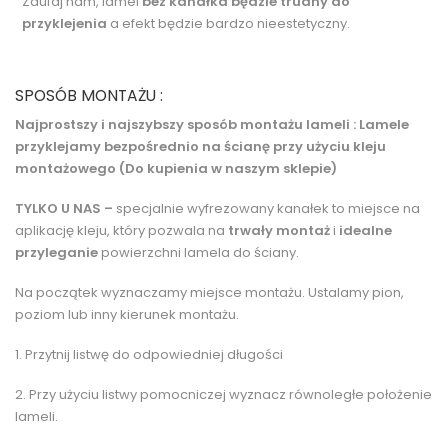
Zaufaj nam, lamel
bez kanałka będzie trudny do
przyklejenia
a efekt będzie bardzo nieestetyczny.
SPOSÓB MONTAŻU :
Najprostszy i najszybszy sposób montażu lameli :
Lamele
przyklejamy bezpośrednio na ścianę przy użyciu kleju
montażowego (Do kupienia w naszym sklepie)
TYLKO U NAS –
specjalnie wyfrezowany kanałek to miejsce na
aplikację kleju, który pozwala na
trwały montaż
i
idealne
przyleganie
powierzchni lamela do ściany.
Na początek wyznaczamy miejsce montażu. Ustalamy pion,
poziom lub inny kierunek montażu.
1. Przytnij listwę do odpowiedniej długości
2. Przy użyciu listwy pomocniczej wyznacz równoległe położenie
lameli.