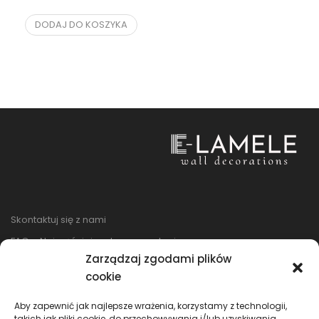
DODAJ DO KOSZYKA
Skontaktuj się z nami
FAQ – Najczęściej zadawane pytania
Zarządzaj zgodami plików
Regulamin sklepu
cookie
Reklamacje i zwroty
Polityka prywatności
Aby zapewnić jak najlepsze wrażenia, korzystamy z technologii,
takich jak pliki cookie, do przechowywania i/lub uzyskiwania