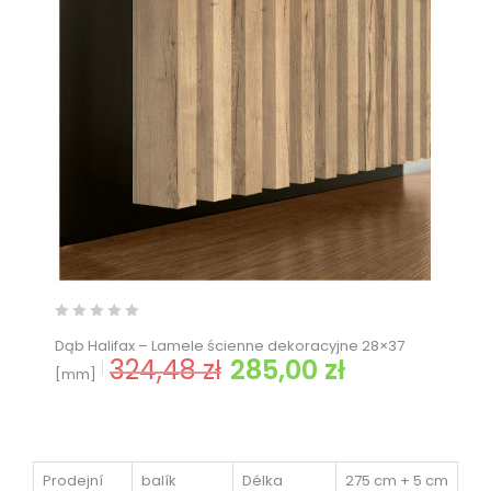
Dąb Halifax – Lamele ścienne dekoracyjne 28×37
324,48
zł
285,00
zł
Pierwotna cena wynosiła: 324,48 zł.
Aktualna cena wynos
[mm]
Prodejní
balík
Délka
275 cm + 5 cm