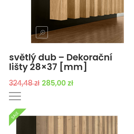
světlý dub – Dekorační
lišty 28×37 [mm]
Pierwotna cena wynosiła: 324,48 zł.
Aktualna cena wynosi: 285,00 z
324,48
zł
285,00
zł
SALE