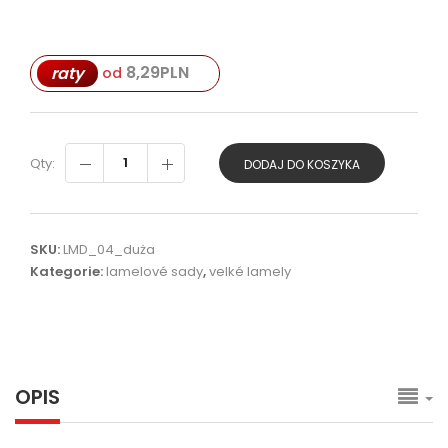
8,29
PLN
raty
od
Qty:
DODAJ DO KOSZYKA
SKU:
LMD_04_duża
Kategorie:
lamelové sady
,
velké lamely
OPIS