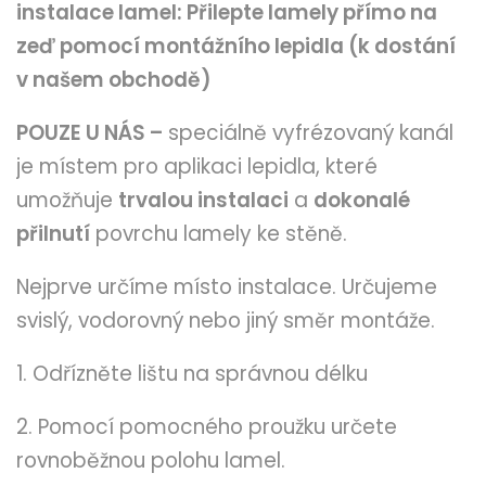
instalace lamel:
Přilepte lamely přímo na
zeď pomocí montážního lepidla (k dostání
v našem obchodě)
POUZE U NÁS –
speciálně vyfrézovaný kanál
je místem pro aplikaci lepidla, které
umožňuje
trvalou instalaci
a
dokonalé
přilnutí
povrchu lamely ke stěně.
Nejprve určíme místo instalace. Určujeme
svislý, vodorovný nebo jiný směr montáže.
1. Odřízněte lištu na správnou délku
2. Pomocí pomocného proužku určete
rovnoběžnou polohu lamel.