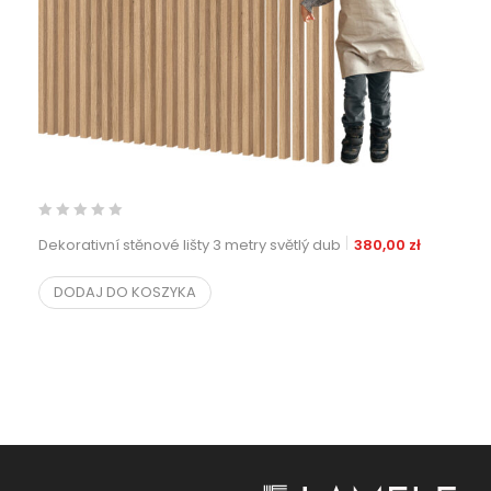
Dekorativní stěnové lišty 3 metry světlý dub
380,00
zł
DODAJ DO KOSZYKA