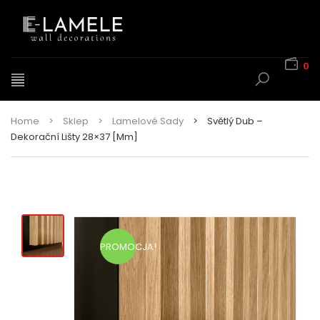
0
Home
>
Sklep
>
Lamelové Sady
>
Světlý Dub –
Dekorační Lišty 28×37 [mm]
PROMOCJA!