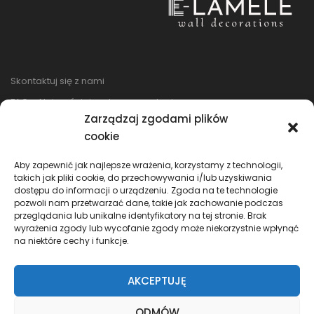
Skontaktuj się z nami
FAQ – Najczęściej zadawane pytania
Zarządzaj zgodami plików
Regulamin sklepu
cookie
Reklamacje i zwroty
Polityka prywatności
Aby zapewnić jak najlepsze wrażenia, korzystamy z technologii,
takich jak pliki cookie, do przechowywania i/lub uzyskiwania
dostępu do informacji o urządzeniu. Zgoda na te technologie
pozwoli nam przetwarzać dane, takie jak zachowanie podczas
przeglądania lub unikalne identyfikatory na tej stronie. Brak
wyrażenia zgody lub wycofanie zgody może niekorzystnie wpłynąć
na niektóre cechy i funkcje.
AKCEPTUJĘ
ODMÓW