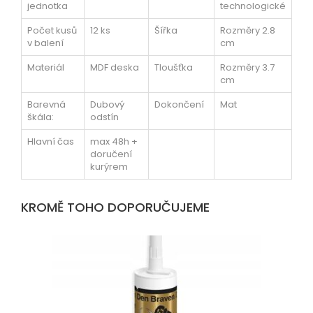
jednotka
technologické
Počet kusů
12 ks
Šířka
Rozměry 2.8
v balení
cm
Materiál
MDF deska
Tloušťka
Rozměry 3.7
cm
Barevná
Dubový
Dokončení
Mat
škála:
odstín
Hlavní čas
max 48h +
doručení
kurýrem
KROMĚ TOHO DOPORUČUJEME